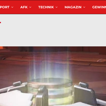
SPORT
AFK
TECHNIK
MAGAZIN
GEWINN