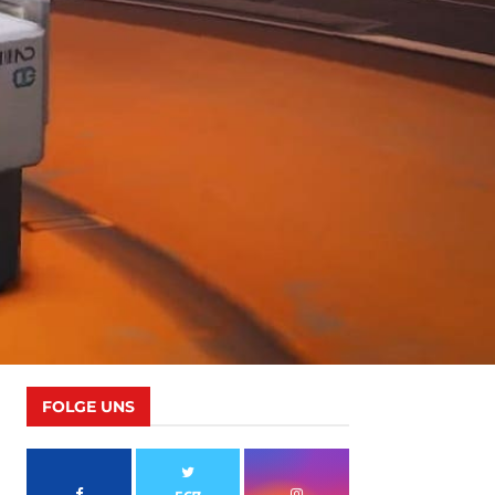
FOLGE UNS