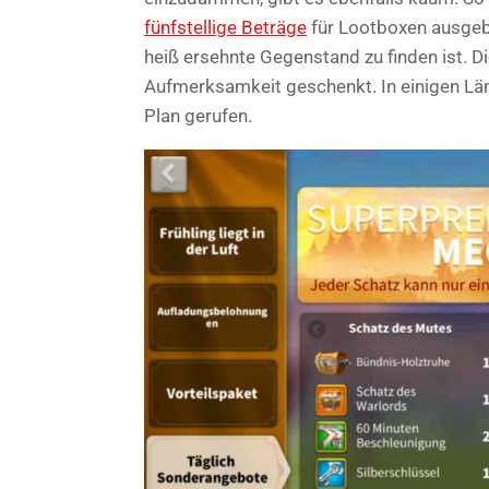
fünfstellige Beträge
für Lootboxen ausgebe
heiß ersehnte Gegenstand zu finden ist. 
Aufmerksamkeit geschenkt. In einigen Län
Plan gerufen.