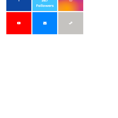
567
Followers