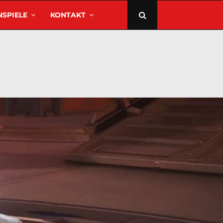
SPIELE
KONTAKT