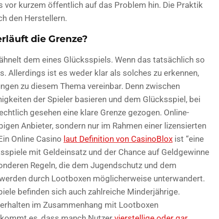
vor kurzem öffentlich auf das Problem hin. Die Praktik
ch den Herstellern.
rläuft die Grenze?
nelt dem eines Glücksspiels. Wenn das tatsächlich so
s. Allerdings ist es weder klar als solches zu erkennen,
ungen zu diesem Thema vereinbar. Denn zwischen
igkeiten der Spieler basieren und dem Glücksspiel, bei
rechtlich gesehen eine klare Grenze gezogen. Online-
bigen Anbieter, sondern nur im Rahmen einer lizensierten
Ein Online Casino
laut Definition von CasinoBlox
ist “eine
cksspiele mit Geldeinsatz und der Chance auf Geldgewinne
esonderen Regeln, die dem Jugendschutz und dem
ln werden durch Lootboxen möglicherweise unterwandert.
iele befinden sich auch zahlreiche Minderjährige.
erhalten im Zusammenhang mit Lootboxen
o kommt es, dass manch Nutzer
vierstellige oder gar