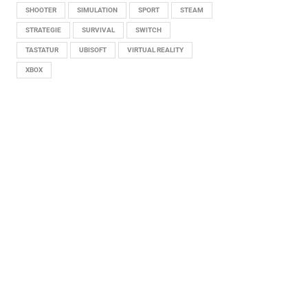
SHOOTER
SIMULATION
SPORT
STEAM
STRATEGIE
SURVIVAL
SWITCH
TASTATUR
UBISOFT
VIRTUAL REALITY
XBOX