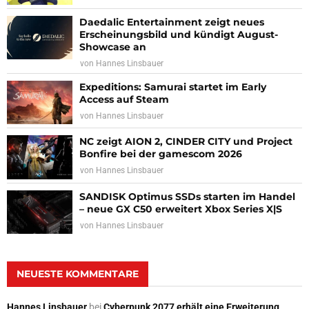
Daedalic Entertainment zeigt neues
Erscheinungsbild und kündigt August-
Showcase an
von
Hannes Linsbauer
Expeditions: Samurai startet im Early
Access auf Steam
von
Hannes Linsbauer
NC zeigt AION 2, CINDER CITY und Project
Bonfire bei der gamescom 2026
von
Hannes Linsbauer
SANDISK Optimus SSDs starten im Handel
– neue GX C50 erweitert Xbox Series X|S
von
Hannes Linsbauer
NEUESTE KOMMENTARE
Hannes Linsbauer
bei
Cyberpunk 2077 erhält eine Erweiterung