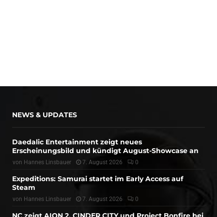
NEWS & UPDATES
Daedalic Entertainment zeigt neues
Erscheinungsbild und kündigt August-Showcase an
von
Hannes Linsbauer
7. August 2026
0
Expeditions: Samurai startet im Early Access auf
Steam
von
Hannes Linsbauer
7. August 2026
0
NC zeigt AION 2, CINDER CITY und Project Bonfire bei