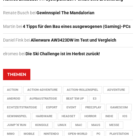
Renate Busch
bei
Gewinnspiel The Mandalorian
Martin
bei
4 Tipps für den Bau eines ausgewogenen (Gaming)-PCs
Daniel Fink
bei
Alienware AW3423DW im Test und Vergleich
elromeo
bei
Die Ski Challenge ist im Herbst zurück!
THEMEN
ACTION
ACTION-ADVENTURE
ACTION-ROLLENSPIEL
ADVENTURE
ANDROID
AUFBAUSTRATEGIE
BEAT 'EM UP
E3
ECHTZEITSTRATEGIE
ESPORT
EVENT
FREE2PLAY
GAMESCOM
GEWINNSPIEL
HARDWARE
HEADSET
HORROR
INDIE
IOS
JUMP 'N' RUN
KONSOLE
LINUX
MAC
MAUS
MESSE
MMO
MOBILE
NINTENDO
OPEN-WORLD
PC
PLAYSTATION