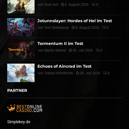
von
Sven Evil
6. August 2026
0
Jotunnslayer: Hordes of Hel im Test
von
Tom Steinbauer
4. August 2026
0
Tormentum II im Test
von
Martin Steiner
30. Juli 2026
0
Echoes of Aincrad im Test
von
Tobias Hörstlhofer
28. Juli 2026
0
PARTNER
Simplekey.de