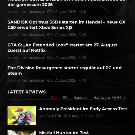
der gamescom 2026
von
Hannes Linsbauer
7. August 2026
0
SANDISK Optimus SSDs starten im Handel – neue GX
C50 erweitert Xbox Series X|S
von
Hannes Linsbauer
7. August 2026
0
GTA 6: „An Extended Look“ startet am 27. August
zuerst auf Netflix
von
Hannes Linsbauer
6. August 2026
0
The Division Resurgence startet regulär auf PC und
Steam
von
Hannes Linsbauer
6. August 2026
0
LATEST REVIEWS
Alle
PC
Konsole
Hardware
MEHR
Anomaly President im Early Access Test
von
Sven Evil
8. August 2026
0
Mistfall Hunter im Test