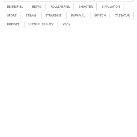
RENNSPIEL
RETRO
ROLLENSPIEL
SHOOTER
SIMULATION
SPORT
STEAM
STRATEGIE
SURVIVAL
SWITCH
TASTATUR
UBISOFT
VIRTUAL REALITY
XBOX