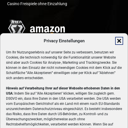
Casino Freispiele ohne Einzahlung
Privacy Einstellungen
Um Ihr Nutzungserlebnis auf unserer Seite zu verbessern, benutzen wir
Cookies, die technisch notwendig für die Funktionalität unserer Website
sind aber auch Cookies für Analyse-, Marketing und Trackingzwecke. Sie
können in den Einsatz der nicht notwendigen Cookies mit dem Klick auf die
Schaltfläche
"
Alle Akzeptieren
"
einwilligen oder per Klick auf
"
Ablehnen
"
sich anders entscheiden.
Hinweis auf Verarbeitung Ihrer auf dieser Webseite erhobenen Daten in den
USA:
Indem Sie auf "Alle Akzeptieren" klicken, willigen Sie zugleich gem.
ÜBER UNS
DSGVO ein, dass Ihre Daten in den USA verarbeitet werden. Die USA werden
vom Europäischen Gerichtshof als ein Land mit einem nach EU-Standards
VON GAMERN, FÜR GAMER! Gamers.at ist das älteste Online-
unzureichendem Datenschutzniveau eingeschätzt. Es besteht insbesondere
Spielemagazin Österreichs und bringt täglich aktuelle News,
das Risiko, dass Ihre Daten durch US-Behörden, zu Kontroll- und zu
Reviews und Videos zu PC- und Konsolenspielen, Gaming-
Überwachungszwecken, möglicherweise auch ohne
Rechtsbehelfsmöglichkeiten, verarbeitet werden können. Wenn Sie auf
Hardware und aus der Welt des e-Sport's.