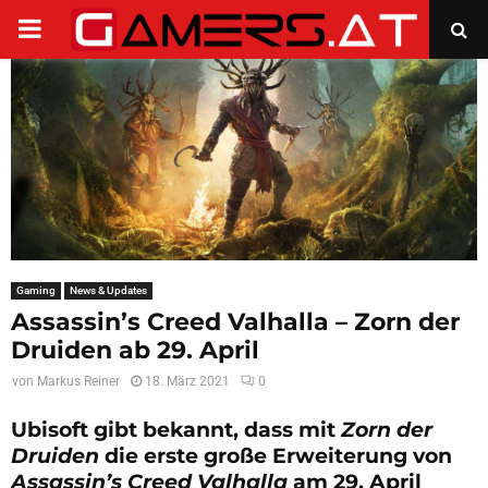
PRIMARY
MENU
Gaming
News & Updates
Assassin’s Creed Valhalla – Zorn der
Druiden ab 29. April
von
Markus Reiner
18. März 2021
0
Ubisoft gibt bekannt, dass mit
Zorn der
Druiden
die erste große Erweiterung von
Assassin’s Creed Valhalla
am 29. April