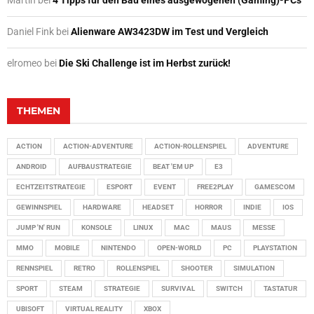
Martin
bei
4 Tipps für den Bau eines ausgewogenen (Gaming)-PCs
Daniel Fink
bei
Alienware AW3423DW im Test und Vergleich
elromeo
bei
Die Ski Challenge ist im Herbst zurück!
THEMEN
ACTION
ACTION-ADVENTURE
ACTION-ROLLENSPIEL
ADVENTURE
ANDROID
AUFBAUSTRATEGIE
BEAT 'EM UP
E3
ECHTZEITSTRATEGIE
ESPORT
EVENT
FREE2PLAY
GAMESCOM
GEWINNSPIEL
HARDWARE
HEADSET
HORROR
INDIE
IOS
JUMP 'N' RUN
KONSOLE
LINUX
MAC
MAUS
MESSE
MMO
MOBILE
NINTENDO
OPEN-WORLD
PC
PLAYSTATION
RENNSPIEL
RETRO
ROLLENSPIEL
SHOOTER
SIMULATION
SPORT
STEAM
STRATEGIE
SURVIVAL
SWITCH
TASTATUR
UBISOFT
VIRTUAL REALITY
XBOX