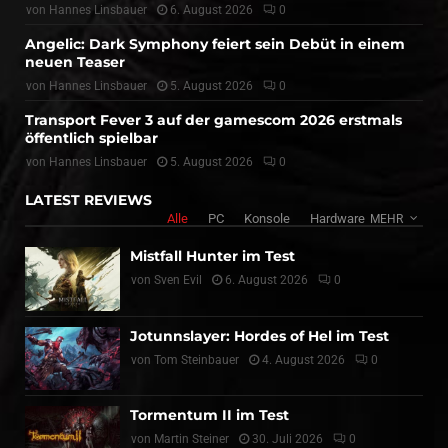
von
Hannes Linsbauer
6. August 2026
0
Angelic: Dark Symphony feiert sein Debüt in einem
neuen Teaser
von
Hannes Linsbauer
5. August 2026
0
Transport Fever 3 auf der gamescom 2026 erstmals
öffentlich spielbar
von
Hannes Linsbauer
5. August 2026
0
LATEST REVIEWS
Alle
PC
Konsole
Hardware
MEHR
Mistfall Hunter im Test
von
Sven Evil
6. August 2026
0
Jotunnslayer: Hordes of Hel im Test
von
Tom Steinbauer
4. August 2026
0
Tormentum II im Test
von
Martin Steiner
30. Juli 2026
0