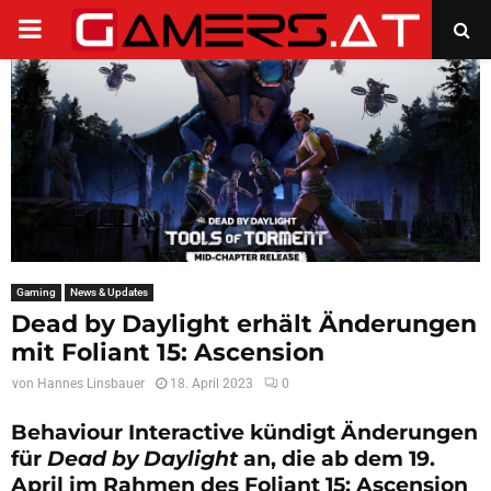
PRIMARY
MENU
Gaming
News & Updates
Dead by Daylight erhält Änderungen
mit Foliant 15: Ascension
von
Hannes Linsbauer
18. April 2023
0
Behaviour Interactive kündigt Änderungen
für
Dead by Daylight
an, die ab dem 19.
April im Rahmen des Foliant 15: Ascension