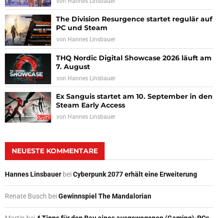
von
Hannes Linsbauer
The Division Resurgence startet regulär auf
PC und Steam
von
Hannes Linsbauer
THQ Nordic Digital Showcase 2026 läuft am
7. August
von
Hannes Linsbauer
Ex Sanguis startet am 10. September in den
Steam Early Access
von
Hannes Linsbauer
NEUESTE KOMMENTARE
Hannes Linsbauer
bei
Cyberpunk 2077 erhält eine Erweiterung
Renate Busch
bei
Gewinnspiel The Mandalorian