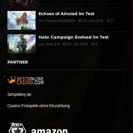
Echoes of Aincrad im Test
von
Tobias Hörstlhofer
28. Juli 2026
0
Halo: Campaign Evolved im Test
von
Sven Evil
25. Juli 2026
0
PARTNER
Simplekey.de
Casino Freispiele ohne Einzahlung