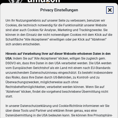
Privacy Einstellungen
Um Ihr Nutzungserlebnis auf unserer Seite zu verbessern, benutzen wir
Cookies, die technisch notwendig für die Funktionalität unserer Website
sind aber auch Cookies für Analyse-, Marketing und Trackingzwecke. Sie
können in den Einsatz der nicht notwendigen Cookies mit dem Klick auf die
Schaltfläche
"
Alle Akzeptieren
"
einwilligen oder per Klick auf
"
Ablehnen
"
sich anders entscheiden.
Hinweis auf Verarbeitung Ihrer auf dieser Webseite erhobenen Daten in den
USA:
Indem Sie auf "Alle Akzeptieren" klicken, willigen Sie zugleich gem.
ÜBER UNS
DSGVO ein, dass Ihre Daten in den USA verarbeitet werden. Die USA werden
vom Europäischen Gerichtshof als ein Land mit einem nach EU-Standards
VON GAMERN, FÜR GAMER! Gamers.at ist das älteste Online-
unzureichendem Datenschutzniveau eingeschätzt. Es besteht insbesondere
Spielemagazin Österreichs und bringt täglich aktuelle News,
das Risiko, dass Ihre Daten durch US-Behörden, zu Kontroll- und zu
Reviews und Videos zu PC- und Konsolenspielen, Gaming-
Überwachungszwecken, möglicherweise auch ohne
Rechtsbehelfsmöglichkeiten, verarbeitet werden können. Wenn Sie auf
Hardware und aus der Welt des e-Sport's.
"Ablehnen" klicken, findet die vorgehend beschriebene Übermittlung nicht
statt.
Schreib uns:
redaktion@gamers.at
In unserer Datenschutzerklärung und Cookie-Richtlinie informieren wir Sie
über diese Tools und Partner und erklären Ihnen genau, was eine
FOLGE UNS
Datenübermittlung in die USA bedeuten kann. Sie können Ihre Privatsphäre-