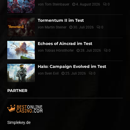
von
Tom Steinbauer
4. August 2026
0
Tormentum II im Test
von
Martin Steiner
30. Juli 2026
0
Echoes of Aincrad im Test
von
Tobias Hörstlhofer
28. Juli 2026
0
Halo: Campaign Evolved im Test
von
Sven Evil
25. Juli 2026
0
PARTNER
Simplekey.de