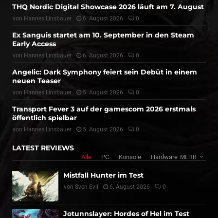
THQ Nordic Digital Showcase 2026 läuft am 7. August
von
Hannes Linsbauer
6. August 2026
0
Ex Sanguis startet am 10. September in den Steam
Early Access
von
Hannes Linsbauer
6. August 2026
0
Angelic: Dark Symphony feiert sein Debüt in einem
neuen Teaser
von
Hannes Linsbauer
5. August 2026
0
Transport Fever 3 auf der gamescom 2026 erstmals
öffentlich spielbar
von
Hannes Linsbauer
5. August 2026
0
LATEST REVIEWS
Alle
PC
Konsole
Hardware
MEHR
Mistfall Hunter im Test
von
Sven Evil
6. August 2026
0
Jotunnslayer: Hordes of Hel im Test