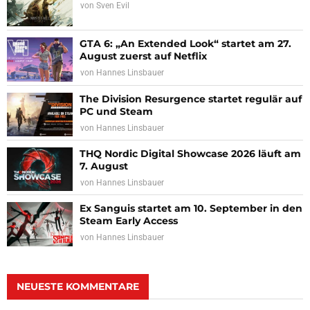
von
Sven Evil
GTA 6: „An Extended Look“ startet am 27.
August zuerst auf Netflix
von
Hannes Linsbauer
The Division Resurgence startet regulär auf
PC und Steam
von
Hannes Linsbauer
THQ Nordic Digital Showcase 2026 läuft am
7. August
von
Hannes Linsbauer
Ex Sanguis startet am 10. September in den
Steam Early Access
von
Hannes Linsbauer
NEUESTE KOMMENTARE