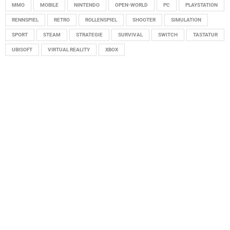
MMO
MOBILE
NINTENDO
OPEN-WORLD
PC
PLAYSTATION
RENNSPIEL
RETRO
ROLLENSPIEL
SHOOTER
SIMULATION
SPORT
STEAM
STRATEGIE
SURVIVAL
SWITCH
TASTATUR
UBISOFT
VIRTUAL REALITY
XBOX