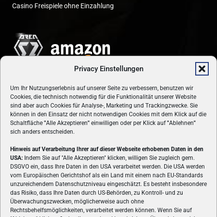
Casino Freispiele ohne Einzahlung
Privacy Einstellungen
Um Ihr Nutzungserlebnis auf unserer Seite zu verbessern, benutzen wir
Cookies, die technisch notwendig für die Funktionalität unserer Website
sind aber auch Cookies für Analyse-, Marketing und Trackingzwecke. Sie
können in den Einsatz der nicht notwendigen Cookies mit dem Klick auf die
Schaltfläche
"
Alle Akzeptieren
"
einwilligen oder per Klick auf
"
Ablehnen
"
sich anders entscheiden.
Hinweis auf Verarbeitung Ihrer auf dieser Webseite erhobenen Daten in den
USA:
Indem Sie auf "Alle Akzeptieren" klicken, willigen Sie zugleich gem.
ÜBER UNS
DSGVO ein, dass Ihre Daten in den USA verarbeitet werden. Die USA werden
vom Europäischen Gerichtshof als ein Land mit einem nach EU-Standards
VON GAMERN, FÜR GAMER! Gamers.at ist das älteste Online-
unzureichendem Datenschutzniveau eingeschätzt. Es besteht insbesondere
Spielemagazin Österreichs und bringt täglich aktuelle News,
das Risiko, dass Ihre Daten durch US-Behörden, zu Kontroll- und zu
Reviews und Videos zu PC- und Konsolenspielen, Gaming-
Überwachungszwecken, möglicherweise auch ohne
Rechtsbehelfsmöglichkeiten, verarbeitet werden können. Wenn Sie auf
Hardware und aus der Welt des e-Sport's.