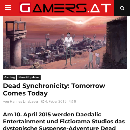
PRIMARY
MENU
Gaming
News & Updates
Dead Synchronicity: Tomorrow
Comes Today
von
Hannes Linsbauer
4. Feber 2015
0
Am 10. April 2015 werden Daedalic
Entertainment und Fictiorama Studios das
dystopische Suspense-Adventure Dead