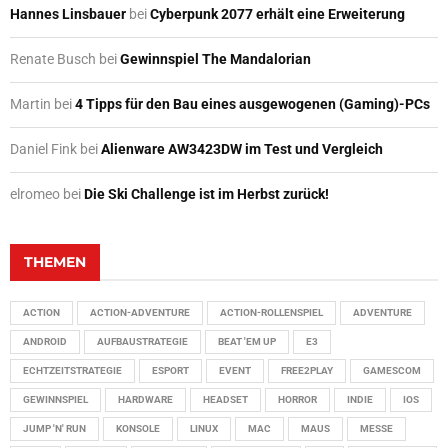
Hannes Linsbauer
bei
Cyberpunk 2077 erhält eine Erweiterung
Renate Busch
bei
Gewinnspiel The Mandalorian
Martin
bei
4 Tipps für den Bau eines ausgewogenen (Gaming)-PCs
Daniel Fink
bei
Alienware AW3423DW im Test und Vergleich
elromeo
bei
Die Ski Challenge ist im Herbst zurück!
THEMEN
ACTION
ACTION-ADVENTURE
ACTION-ROLLENSPIEL
ADVENTURE
ANDROID
AUFBAUSTRATEGIE
BEAT 'EM UP
E3
ECHTZEITSTRATEGIE
ESPORT
EVENT
FREE2PLAY
GAMESCOM
GEWINNSPIEL
HARDWARE
HEADSET
HORROR
INDIE
IOS
JUMP 'N' RUN
KONSOLE
LINUX
MAC
MAUS
MESSE