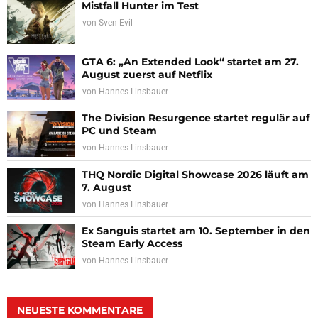
Mistfall Hunter im Test
von
Sven Evil
GTA 6: „An Extended Look“ startet am 27.
August zuerst auf Netflix
von
Hannes Linsbauer
The Division Resurgence startet regulär auf
PC und Steam
von
Hannes Linsbauer
THQ Nordic Digital Showcase 2026 läuft am
7. August
von
Hannes Linsbauer
Ex Sanguis startet am 10. September in den
Steam Early Access
von
Hannes Linsbauer
NEUESTE KOMMENTARE