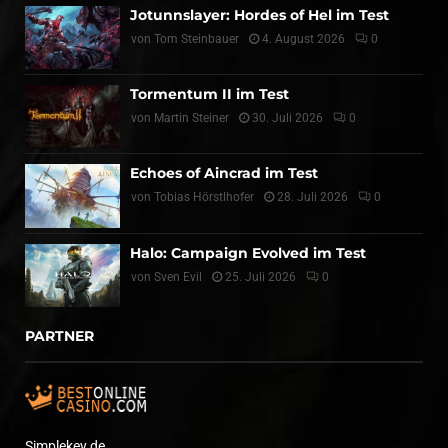
Jotunnslayer: Hordes of Hel im Test
von
Tom Steinbauer
4. August 2026
0
Tormentum II im Test
von
Martin Steiner
30. Juli 2026
0
Echoes of Aincrad im Test
von
Tobias Hörstlhofer
28. Juli 2026
0
Halo: Campaign Evolved im Test
von
Sven Evil
25. Juli 2026
0
PARTNER
Simplekey.de