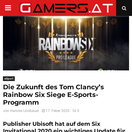
PRIMARY
MENU
eSport
Die Zukunft des Tom Clancy’s
Rainbow Six Siege E-Sports-
Programm
von
Hannes Linsbauer
17. Feber 2020
0
Publisher Ubisoft hat auf dem Six
Invitational 2020 ein wichtiges Update für