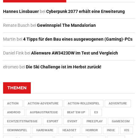
Hannes Linsbauer
bei
Cyberpunk 2077 erhält eine Erweiterung
Renate Busch
bei
Gewinnspiel The Mandalorian
Martin
bei
4 Tipps für den Bau eines ausgewogenen (Gaming)-PCs
Daniel Fink
bei
Alienware AW3423DW im Test und Vergleich
elromeo
bei
Die Ski Challenge ist im Herbst zurück!
THEMEN
ACTION
ACTION-ADVENTURE
ACTION-ROLLENSPIEL
ADVENTURE
ANDROID
AUFBAUSTRATEGIE
BEAT 'EM UP
E3
ECHTZEITSTRATEGIE
ESPORT
EVENT
FREE2PLAY
GAMESCOM
GEWINNSPIEL
HARDWARE
HEADSET
HORROR
INDIE
IOS