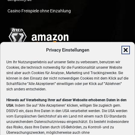
Casino Freispiele ohne Einzahlung
Privacy Einstellungen
Um Ihr Nutzungserlebnis auf unserer Seite zu verbessern, benutzen wir
Cookies, die technisch notwendig für die Funktionalität unserer Website
sind aber auch Cookies für Analyse-, Marketing und Trackingzwecke. Sie
können in den Einsatz der nicht notwendigen Cookies mit dem Klick auf die
Schaltfläche
"
Alle Akzeptieren
"
einwilligen oder per Klick auf
"
Ablehnen
"
sich anders entscheiden.
Hinweis auf Verarbeitung Ihrer auf dieser Webseite erhobenen Daten in den
USA:
Indem Sie auf "Alle Akzeptieren" klicken, willigen Sie zugleich gem.
ÜBER UNS
DSGVO ein, dass Ihre Daten in den USA verarbeitet werden. Die USA werden
vom Europäischen Gerichtshof als ein Land mit einem nach EU-Standards
VON GAMERN, FÜR GAMER! Gamers.at ist das älteste Online-
unzureichendem Datenschutzniveau eingeschätzt. Es besteht insbesondere
Spielemagazin Österreichs und bringt täglich aktuelle News,
das Risiko, dass Ihre Daten durch US-Behörden, zu Kontroll- und zu
Reviews und Videos zu PC- und Konsolenspielen, Gaming-
Überwachungszwecken, möglicherweise auch ohne