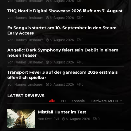
von
Hannes Linsbauer
6. August 2026
0
THQ Nordic Digital Showcase 2026 läuft am 7. August
von
Hannes Linsbauer
6. August 2026
0
Ex Sanguis startet am 10. September in den Steam
Early Access
von
Hannes Linsbauer
6. August 2026
0
Angelic: Dark Symphony feiert sein Debüt in einem
neuen Teaser
von
Hannes Linsbauer
5. August 2026
0
Transport Fever 3 auf der gamescom 2026 erstmals
öffentlich spielbar
von
Hannes Linsbauer
5. August 2026
0
LATEST REVIEWS
Alle
PC
Konsole
Hardware
MEHR
Mistfall Hunter im Test
von
Sven Evil
6. August 2026
0