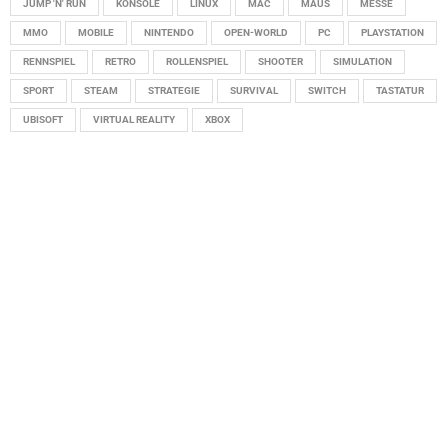
JUMP 'N' RUN
KONSOLE
LINUX
MAC
MAUS
MESSE
MMO
MOBILE
NINTENDO
OPEN-WORLD
PC
PLAYSTATION
RENNSPIEL
RETRO
ROLLENSPIEL
SHOOTER
SIMULATION
SPORT
STEAM
STRATEGIE
SURVIVAL
SWITCH
TASTATUR
UBISOFT
VIRTUAL REALITY
XBOX