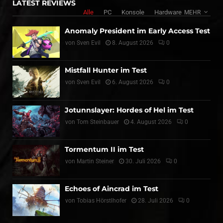
LATEST REVIEWS
Alle
PC
Konsole
Hardware
MEHR
Anomaly President im Early Access Test
von
Sven Evil
8. August 2026
0
Mistfall Hunter im Test
von
Sven Evil
6. August 2026
0
Jotunnslayer: Hordes of Hel im Test
von
Tom Steinbauer
4. August 2026
0
Tormentum II im Test
von
Martin Steiner
30. Juli 2026
0
Echoes of Aincrad im Test
von
Tobias Hörstlhofer
28. Juli 2026
0