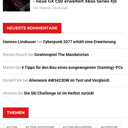
– neue GX C50 erweitert Xbox Series X|S
von
Hannes Linsbauer
NEUESTE KOMMENTARE
Hannes Linsbauer
bei
Cyberpunk 2077 erhält eine Erweiterung
Renate Busch
bei
Gewinnspiel The Mandalorian
Martin
bei
4 Tipps für den Bau eines ausgewogenen (Gaming)-PCs
Daniel Fink
bei
Alienware AW3423DW im Test und Vergleich
elromeo
bei
Die Ski Challenge ist im Herbst zurück!
THEMEN
ACTION
ACTION-ADVENTURE
ACTION-ROLLENSPIEL
ADVENTURE