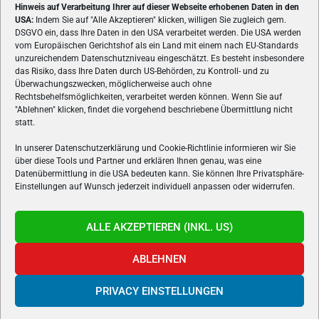
Hinweis auf Verarbeitung Ihrer auf dieser Webseite erhobenen Daten in den
USA:
Indem Sie auf "Alle Akzeptieren" klicken, willigen Sie zugleich gem.
ÜBER UNS
DSGVO ein, dass Ihre Daten in den USA verarbeitet werden. Die USA werden
vom Europäischen Gerichtshof als ein Land mit einem nach EU-Standards
VON GAMERN, FÜR GAMER! Gamers.at ist das älteste Online-
unzureichendem Datenschutzniveau eingeschätzt. Es besteht insbesondere
Spielemagazin Österreichs und bringt täglich aktuelle News,
das Risiko, dass Ihre Daten durch US-Behörden, zu Kontroll- und zu
Reviews und Videos zu PC- und Konsolenspielen, Gaming-
Überwachungszwecken, möglicherweise auch ohne
Rechtsbehelfsmöglichkeiten, verarbeitet werden können. Wenn Sie auf
Hardware und aus der Welt des e-Sport's.
"Ablehnen" klicken, findet die vorgehend beschriebene Übermittlung nicht
statt.
Schreib uns:
redaktion@gamers.at
In unserer Datenschutzerklärung und Cookie-Richtlinie informieren wir Sie
über diese Tools und Partner und erklären Ihnen genau, was eine
FOLGE UNS
Datenübermittlung in die USA bedeuten kann. Sie können Ihre Privatsphäre-
Einstellungen auf Wunsch jederzeit individuell anpassen oder widerrufen.
ALLE AKZEPTIEREN (INKL. US)
ABLEHNEN
PRIVACY EINSTELLUNGEN
Gamers.at v6 © 1999-2024 All Rights Reserved -
Kontakt
|
Impressum
|
Datenschutzerklärung
|
Cookie Richtline
- Developed by
linomedia