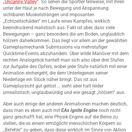
„
Uncanny Valley
“. So sehen die Sportler teilweise, mit ihren
unter der Haut je nach Bewegung und Anspannung
sichtbaren Muskelsträngen und imposanten
„Echtzeitschäden“ im Laufe eines Kampfes, wirklich
beeindruckend realistisch aus. Fakt ist aber, dass viele
Bewegungen – ganz besonders die am Boden, unglaublich
hölzern daherkommen. Das liegt vor allem an der gewählten
Gameplaymechanik Submissions via mehrstufiger
Quicktime-Events abzuhandeln. Über wilde Manöver mit dem
rechten Analogstick hantelt man sich also über drei Stufen
zur Aufgabe des Opfers, wobei jede Stufe natürlich mit einer
Animation einhergeht, die dem Unterlegenen seiner
Niederlage ein Stück näher bringt. Das ist aus
Gameplaysicht gut gelöst … sieht aber halt leider
unrealistisch, unglaubwürdig und wie gesagt „hölzern“ aus.
Aber auch einige der anderen Animationen machen deutlich,
dass man es eben auch mit
EAs Ignite Engine
noch nicht
ganz geschafft hat, eine Physik-Engine auf die Beine zu
stellen, die es einem ermöglicht menschlichen Körpern so
„Befehle“ zu geben, dass diese wirklich im Sinne von Aktion