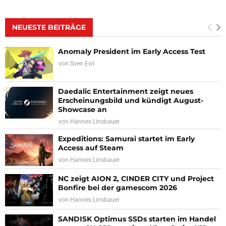
NEUESTE BEITRÄGE
Anomaly President im Early Access Test
von
Sven Evil
Daedalic Entertainment zeigt neues
Erscheinungsbild und kündigt August-
Showcase an
von
Hannes Linsbauer
Expeditions: Samurai startet im Early
Access auf Steam
von
Hannes Linsbauer
NC zeigt AION 2, CINDER CITY und Project
Bonfire bei der gamescom 2026
von
Hannes Linsbauer
SANDISK Optimus SSDs starten im Handel