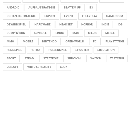
ANDROID
AUFBAUSTRATEGIE
BEAT 'EM UP
E3
ECHTZEITSTRATEGIE
ESPORT
EVENT
FREE2PLAY
GAMESCOM
GEWINNSPIEL
HARDWARE
HEADSET
HORROR
INDIE
IOS
JUMP 'N' RUN
KONSOLE
LINUX
MAC
MAUS
MESSE
MMO
MOBILE
NINTENDO
OPEN-WORLD
PC
PLAYSTATION
RENNSPIEL
RETRO
ROLLENSPIEL
SHOOTER
SIMULATION
SPORT
STEAM
STRATEGIE
SURVIVAL
SWITCH
TASTATUR
UBISOFT
VIRTUAL REALITY
XBOX