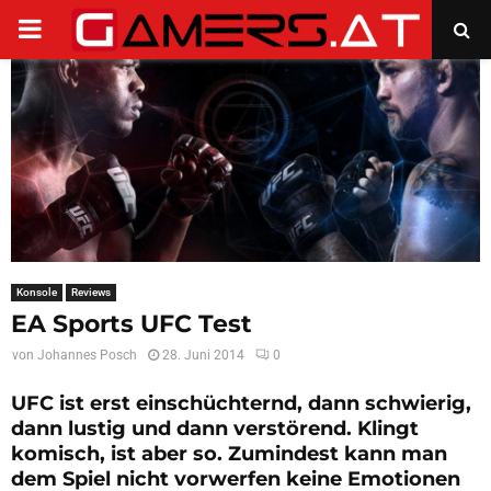
PRIMARY
MENU
Konsole
Reviews
EA Sports UFC Test
von
Johannes Posch
28. Juni 2014
0
UFC ist erst einschüchternd, dann schwierig,
dann lustig und dann verstörend. Klingt
komisch, ist aber so. Zumindest kann man
dem Spiel nicht vorwerfen keine Emotionen