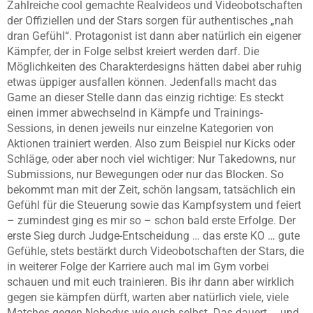
Zahlreiche cool gemachte Realvideos und Videobotschaften
der Offiziellen und der Stars sorgen für authentisches „nah
dran Gefühl“. Protagonist ist dann aber natürlich ein eigener
Kämpfer, der in Folge selbst kreiert werden darf. Die
Möglichkeiten des Charakterdesigns hätten dabei aber ruhig
etwas üppiger ausfallen können. Jedenfalls macht das
Game an dieser Stelle dann das einzig richtige: Es steckt
einen immer abwechselnd in Kämpfe und Trainings-
Sessions, in denen jeweils nur einzelne Kategorien von
Aktionen trainiert werden. Also zum Beispiel nur Kicks oder
Schläge, oder aber noch viel wichtiger: Nur Takedowns, nur
Submissions, nur Bewegungen oder nur das Blocken. So
bekommt man mit der Zeit, schön langsam, tatsächlich ein
Gefühl für die Steuerung sowie das Kampfsystem und feiert
– zumindest ging es mir so – schon bald erste Erfolge. Der
erste Sieg durch Judge-Entscheidung … das erste KO … gute
Gefühle, stets bestärkt durch Videobotschaften der Stars, die
in weiterer Folge der Karriere auch mal im Gym vorbei
schauen und mit euch trainieren. Bis ihr dann aber wirklich
gegen sie kämpfen dürft, warten aber natürlich viele, viele
Matches gegen Nobodys wie euch selbst. Das dauert … und