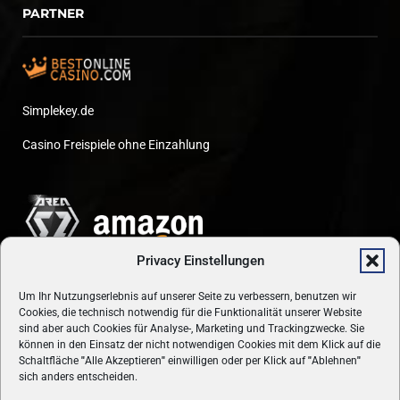
PARTNER
Simplekey.de
Casino Freispiele ohne Einzahlung
Privacy Einstellungen
Um Ihr Nutzungserlebnis auf unserer Seite zu verbessern, benutzen wir
Cookies, die technisch notwendig für die Funktionalität unserer Website
sind aber auch Cookies für Analyse-, Marketing und Trackingzwecke. Sie
können in den Einsatz der nicht notwendigen Cookies mit dem Klick auf die
Schaltfläche
"
Alle Akzeptieren
"
einwilligen oder per Klick auf
"
Ablehnen
"
sich anders entscheiden.