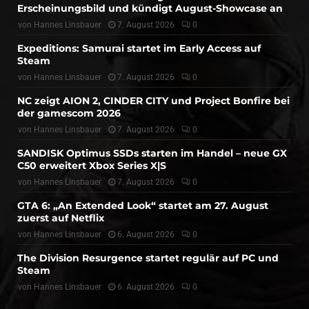
Erscheinungsbild und kündigt August-Showcase an
von
Hannes Linsbauer
7. August 2026
0
Expeditions: Samurai startet im Early Access auf
Steam
von
Hannes Linsbauer
7. August 2026
0
NC zeigt AION 2, CINDER CITY und Project Bonfire bei
der gamescom 2026
von
Hannes Linsbauer
7. August 2026
0
SANDISK Optimus SSDs starten im Handel – neue GX
C50 erweitert Xbox Series X|S
von
Hannes Linsbauer
7. August 2026
0
GTA 6: „An Extended Look“ startet am 27. August
zuerst auf Netflix
von
Hannes Linsbauer
6. August 2026
0
The Division Resurgence startet regulär auf PC und
Steam
von
Hannes Linsbauer
6. August 2026
0