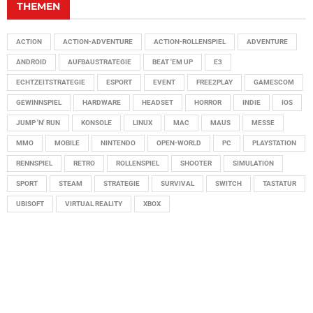
THEMEN
ACTION
ACTION-ADVENTURE
ACTION-ROLLENSPIEL
ADVENTURE
ANDROID
AUFBAUSTRATEGIE
BEAT 'EM UP
E3
ECHTZEITSTRATEGIE
ESPORT
EVENT
FREE2PLAY
GAMESCOM
GEWINNSPIEL
HARDWARE
HEADSET
HORROR
INDIE
IOS
JUMP 'N' RUN
KONSOLE
LINUX
MAC
MAUS
MESSE
MMO
MOBILE
NINTENDO
OPEN-WORLD
PC
PLAYSTATION
RENNSPIEL
RETRO
ROLLENSPIEL
SHOOTER
SIMULATION
SPORT
STEAM
STRATEGIE
SURVIVAL
SWITCH
TASTATUR
UBISOFT
VIRTUAL REALITY
XBOX