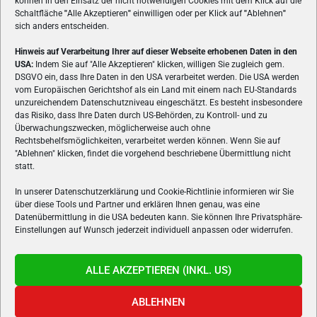
können in den Einsatz der nicht notwendigen Cookies mit dem Klick auf die
Schaltfläche
"
Alle Akzeptieren
"
einwilligen oder per Klick auf
"
Ablehnen
"
sich anders entscheiden.
Hinweis auf Verarbeitung Ihrer auf dieser Webseite erhobenen Daten in den
USA:
Indem Sie auf "Alle Akzeptieren" klicken, willigen Sie zugleich gem.
ÜBER UNS
DSGVO ein, dass Ihre Daten in den USA verarbeitet werden. Die USA werden
vom Europäischen Gerichtshof als ein Land mit einem nach EU-Standards
VON GAMERN, FÜR GAMER! Gamers.at ist das älteste Online-
unzureichendem Datenschutzniveau eingeschätzt. Es besteht insbesondere
Spielemagazin Österreichs und bringt täglich aktuelle News,
das Risiko, dass Ihre Daten durch US-Behörden, zu Kontroll- und zu
Reviews und Videos zu PC- und Konsolenspielen, Gaming-
Überwachungszwecken, möglicherweise auch ohne
Hardware und aus der Welt des e-Sport's.
Rechtsbehelfsmöglichkeiten, verarbeitet werden können. Wenn Sie auf
"Ablehnen" klicken, findet die vorgehend beschriebene Übermittlung nicht
Schreib uns:
redaktion@gamers.at
statt.
In unserer Datenschutzerklärung und Cookie-Richtlinie informieren wir Sie
über diese Tools und Partner und erklären Ihnen genau, was eine
FOLGE UNS
Datenübermittlung in die USA bedeuten kann. Sie können Ihre Privatsphäre-
Einstellungen auf Wunsch jederzeit individuell anpassen oder widerrufen.
ALLE AKZEPTIEREN (INKL. US)
ABLEHNEN