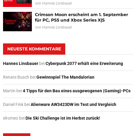
von
Hannes Linsbauer
Crimson Moon erscheint am 1. September
für PC, PS5 und Xbox Series X|S
von
Hannes Linsbauer
NEUESTE KOMMENTARE
Hannes Linsbauer
bei
Cyberpunk 2077 erhält eine Erweiterung
Renate Busch
bei
Gewinnspiel The Mandalorian
Martin
bei
4 Tipps für den Bau eines ausgewogenen (Gaming)-PCs
Daniel Fink
bei
Alienware AW3423DW im Test und Vergleich
elromeo
bei
Die Ski Challenge ist im Herbst zurück!