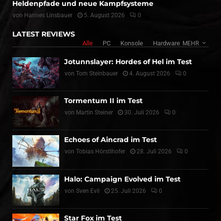
Heldenpfade und neue Kampfsysteme
von
Hannes Linsbauer
5. August 2026
0
LATEST REVIEWS
Alle
PC
Konsole
Hardware
MEHR
Jotunnslayer: Hordes of Hel im Test
von
Tom Steinbauer
4. August 2026
0
Tormentum II im Test
von
Martin Steiner
30. Juli 2026
0
Echoes of Aincrad im Test
von
Tobias Hörstlhofer
28. Juli 2026
0
Halo: Campaign Evolved im Test
von
Sven Evil
25. Juli 2026
0
Star Fox im Test