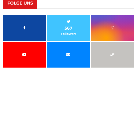
FOLGE UNS
567
Followers