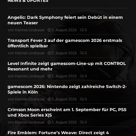
NEWS & UPDATES
Angelic: Dark Symphony feiert sein Debüt in einem
neuen Teaser
von
Hannes Linsbauer
5. August 2026
0
Transport Fever 3 auf der gamescom 2026 erstmals
öffentlich spielbar
von
Hannes Linsbauer
5. August 2026
0
Level Infinite zeigt gamescom-Line-up mit CONTROL
Resonant und mehr
von
Hannes Linsbauer
5. August 2026
0
gamescom 2026: Nintendo zeigt zahlreiche Switch-2-
Spiele in Köln
von
Hannes Linsbauer
5. August 2026
0
Crimson Moon erscheint am 1. September für PC, PS5
und Xbox Series X|S
von
Hannes Linsbauer
5. August 2026
0
Fire Emblem: Fortune’s Weave: Direct zeigt 4