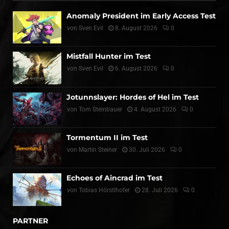
Anomaly President im Early Access Test
von
Sven Evil
8. August 2026
0
Mistfall Hunter im Test
von
Sven Evil
6. August 2026
0
Jotunnslayer: Hordes of Hel im Test
von
Tom Steinbauer
4. August 2026
0
Tormentum II im Test
von
Martin Steiner
30. Juli 2026
0
Echoes of Aincrad im Test
von
Tobias Hörstlhofer
28. Juli 2026
0
PARTNER