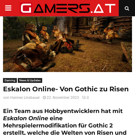
PRIMARY
MENU
Gaming
News & Updates
Eskalon Online- Von Gothic zu Risen
von
Hannes Linsbauer
22. November 2023
0
Ein Team aus Hobbyentwicklern hat mit
Eskalon Online
eine
Mehrspielermodifikation für Gothic 2
erstellt, welche die Welten von Risen und