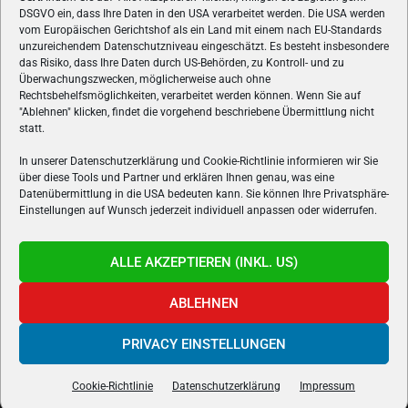
ÜBER UNS
DSGVO ein, dass Ihre Daten in den USA verarbeitet werden. Die USA werden
vom Europäischen Gerichtshof als ein Land mit einem nach EU-Standards
VON GAMERN, FÜR GAMER! Gamers.at ist das älteste Online-
unzureichendem Datenschutzniveau eingeschätzt. Es besteht insbesondere
Spielemagazin Österreichs und bringt täglich aktuelle News,
das Risiko, dass Ihre Daten durch US-Behörden, zu Kontroll- und zu
Reviews und Videos zu PC- und Konsolenspielen, Gaming-
Überwachungszwecken, möglicherweise auch ohne
Rechtsbehelfsmöglichkeiten, verarbeitet werden können. Wenn Sie auf
Hardware und aus der Welt des e-Sport's.
"Ablehnen" klicken, findet die vorgehend beschriebene Übermittlung nicht
statt.
Schreib uns:
redaktion@gamers.at
In unserer Datenschutzerklärung und Cookie-Richtlinie informieren wir Sie
über diese Tools und Partner und erklären Ihnen genau, was eine
FOLGE UNS
Datenübermittlung in die USA bedeuten kann. Sie können Ihre Privatsphäre-
Einstellungen auf Wunsch jederzeit individuell anpassen oder widerrufen.
ALLE AKZEPTIEREN (INKL. US)
ABLEHNEN
PRIVACY EINSTELLUNGEN
Gamers.at v6 © 1999-2024 All Rights Reserved -
Kontakt
|
Impressum
|
Datenschutzerklärung
|
Cookie Richtline
- Developed by
linomedia
Cookie-Richtlinie
Datenschutzerklärung
Impressum
powered by
overclockers.at