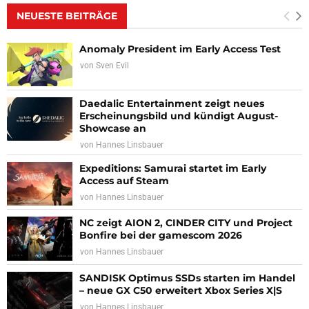
NEUESTE BEITRÄGE
Anomaly President im Early Access Test
von
Sven Evil
Daedalic Entertainment zeigt neues
Erscheinungsbild und kündigt August-
Showcase an
von
Hannes Linsbauer
Expeditions: Samurai startet im Early
Access auf Steam
von
Hannes Linsbauer
NC zeigt AION 2, CINDER CITY und Project
Bonfire bei der gamescom 2026
von
Hannes Linsbauer
SANDISK Optimus SSDs starten im Handel
– neue GX C50 erweitert Xbox Series X|S
von
Hannes Linsbauer