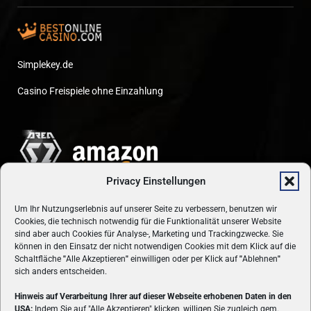
Simplekey.de
Casino Freispiele ohne Einzahlung
Privacy Einstellungen
Um Ihr Nutzungserlebnis auf unserer Seite zu verbessern, benutzen wir
Cookies, die technisch notwendig für die Funktionalität unserer Website
sind aber auch Cookies für Analyse-, Marketing und Trackingzwecke. Sie
können in den Einsatz der nicht notwendigen Cookies mit dem Klick auf die
Schaltfläche
"
Alle Akzeptieren
"
einwilligen oder per Klick auf
"
Ablehnen
"
sich anders entscheiden.
Hinweis auf Verarbeitung Ihrer auf dieser Webseite erhobenen Daten in den
USA:
Indem Sie auf "Alle Akzeptieren" klicken, willigen Sie zugleich gem.