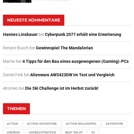
NEUESTE KOMMENTARE
Hannes Linsbauer
bei
Cyberpunk 2077 erhält eine Erweiterung
Renate Busch
bei
Gewinnspiel The Mandalorian
Martin
bei
4 Tipps für den Bau eines ausgewogenen (Gaming)-PCs
Daniel Fink
bei
Alienware AW3423DW im Test und Vergleich
elromeo
bei
Die Ski Challenge ist im Herbst zurück!
THEMEN
ACTION
ACTION-ADVENTURE
ACTION-ROLLENSPIEL
ADVENTURE
ANDROID
AUFBAUSTRATEGIE
BEAT 'EM UP
E3