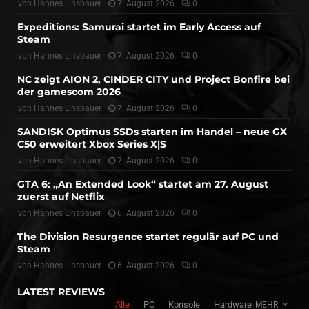
von
Hannes Linsbauer
7. August 2026
0
Expeditions: Samurai startet im Early Access auf
Steam
von
Hannes Linsbauer
7. August 2026
0
NC zeigt AION 2, CINDER CITY und Project Bonfire bei
der gamescom 2026
von
Hannes Linsbauer
7. August 2026
0
SANDISK Optimus SSDs starten im Handel – neue GX
C50 erweitert Xbox Series X|S
von
Hannes Linsbauer
7. August 2026
0
GTA 6: „An Extended Look“ startet am 27. August
zuerst auf Netflix
von
Hannes Linsbauer
6. August 2026
0
The Division Resurgence startet regulär auf PC und
Steam
von
Hannes Linsbauer
6. August 2026
0
LATEST REVIEWS
Alle
PC
Konsole
Hardware
MEHR