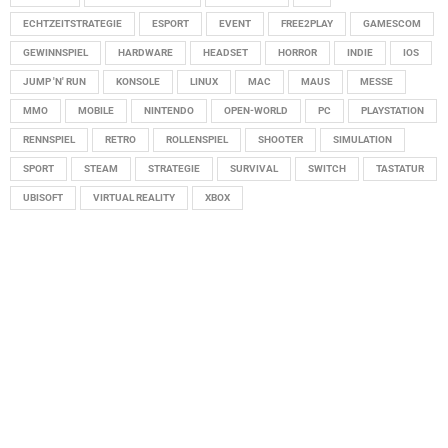
ECHTZEITSTRATEGIE
ESPORT
EVENT
FREE2PLAY
GAMESCOM
GEWINNSPIEL
HARDWARE
HEADSET
HORROR
INDIE
IOS
JUMP 'N' RUN
KONSOLE
LINUX
MAC
MAUS
MESSE
MMO
MOBILE
NINTENDO
OPEN-WORLD
PC
PLAYSTATION
RENNSPIEL
RETRO
ROLLENSPIEL
SHOOTER
SIMULATION
SPORT
STEAM
STRATEGIE
SURVIVAL
SWITCH
TASTATUR
UBISOFT
VIRTUAL REALITY
XBOX