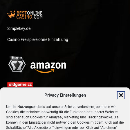
Simplekey.de
Casino Freispiele ohne Einzahlung
Privacy Einstellungen
Um Ihr Nutzungserlebnis auf unserer Seite zu verbessern, benutzen wir
Cookies, die technisch notwendig für die Funktionalität unserer Website
sind aber auch Cookies für Analyse-, Marketing und Trackingzwecke. Sie
können in den Einsatz der nicht notwendigen Cookies mit dem Klick auf die
Schaltfläche
"
Alle Akzeptieren
"
einwilligen oder per Klick auf
"
Ablehnen
"