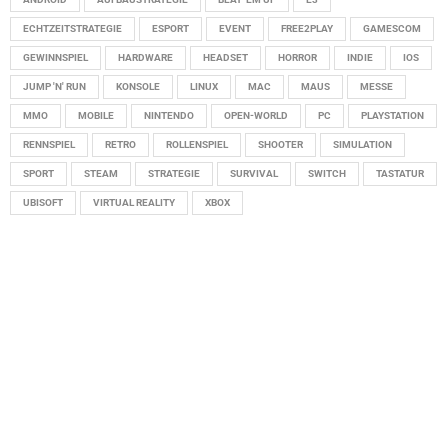
ECHTZEITSTRATEGIE
ESPORT
EVENT
FREE2PLAY
GAMESCOM
GEWINNSPIEL
HARDWARE
HEADSET
HORROR
INDIE
IOS
JUMP 'N' RUN
KONSOLE
LINUX
MAC
MAUS
MESSE
MMO
MOBILE
NINTENDO
OPEN-WORLD
PC
PLAYSTATION
RENNSPIEL
RETRO
ROLLENSPIEL
SHOOTER
SIMULATION
SPORT
STEAM
STRATEGIE
SURVIVAL
SWITCH
TASTATUR
UBISOFT
VIRTUAL REALITY
XBOX