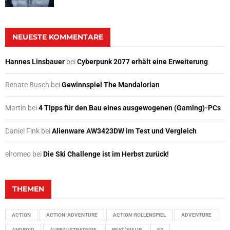
NEUESTE KOMMENTARE
Hannes Linsbauer
bei
Cyberpunk 2077 erhält eine Erweiterung
Renate Busch
bei
Gewinnspiel The Mandalorian
Martin
bei
4 Tipps für den Bau eines ausgewogenen (Gaming)-PCs
Daniel Fink
bei
Alienware AW3423DW im Test und Vergleich
elromeo
bei
Die Ski Challenge ist im Herbst zurück!
THEMEN
ACTION
ACTION-ADVENTURE
ACTION-ROLLENSPIEL
ADVENTURE
ANDROID
AUFBAUSTRATEGIE
BEAT 'EM UP
E3