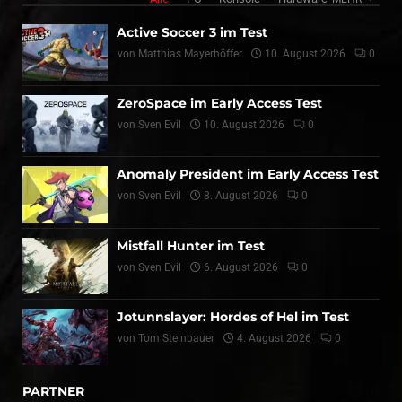
Active Soccer 3 im Test
von
Matthias Mayerhöffer
10. August 2026
0
ZeroSpace im Early Access Test
von
Sven Evil
10. August 2026
0
Anomaly President im Early Access Test
von
Sven Evil
8. August 2026
0
Mistfall Hunter im Test
von
Sven Evil
6. August 2026
0
Jotunnslayer: Hordes of Hel im Test
von
Tom Steinbauer
4. August 2026
0
PARTNER