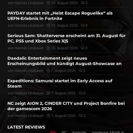
von
Hannes Linsbauer
10. August 2026
0
PAYDAY startet mit „Heist Escape Roguelike“ als
UEFN-Erlebnis in Fortnite
von
Hannes Linsbauer
10. August 2026
0
Serious Sam: Shatterverse erscheint am 31. August für
PC, PS5 und Xbox Series X|S
von
Hannes Linsbauer
10. August 2026
0
Daedalic Entertainment zeigt neues
Erscheinungsbild und kündigt August-Showcase an
von
Hannes Linsbauer
7. August 2026
0
Expeditions: Samurai startet im Early Access auf
Steam
von
Hannes Linsbauer
7. August 2026
0
NC zeigt AION 2, CINDER CITY und Project Bonfire bei
der gamescom 2026
von
Hannes Linsbauer
7. August 2026
0
LATEST REVIEWS
Alle
PC
Konsole
Hardware
MEHR