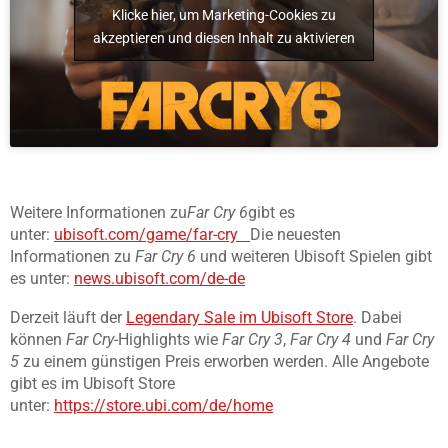
Klicke hier, um Marketing-Cookies zu
akzeptieren und diesen Inhalt zu aktivieren
Weitere Informationen zu
Far Cry 6
gibt es
unter:
ubisoft.com/game/far-cry
Die neuesten
Informationen zu
Far Cry 6
und weiteren Ubisoft Spielen gibt
es unter:
news.ubisoft.com/de-de
Derzeit läuft der
Legendary Sale im Ubisoft Store
. Dabei
können
Far Cry
-Highlights wie
Far Cry 3
,
Far Cry 4
und
Far Cry
5
zu einem günstigen Preis erworben werden. Alle Angebote
gibt es im Ubisoft Store
unter:
https://store.ubi.com/de/home