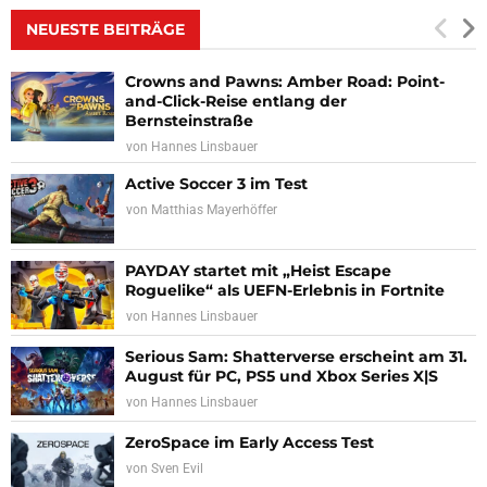
NEUESTE BEITRÄGE
Crowns and Pawns: Amber Road: Point-
and-Click-Reise entlang der
Bernsteinstraße
von
Hannes Linsbauer
Active Soccer 3 im Test
von
Matthias Mayerhöffer
PAYDAY startet mit „Heist Escape
Roguelike“ als UEFN-Erlebnis in Fortnite
von
Hannes Linsbauer
Serious Sam: Shatterverse erscheint am 31.
August für PC, PS5 und Xbox Series X|S
von
Hannes Linsbauer
ZeroSpace im Early Access Test
von
Sven Evil