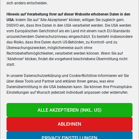
sich anders entscheiden.
Hinweis auf Verarbeitung Ihrer auf dieser Webseite erhobenen Daten in den
USA:
Indem Sie auf "Alle Akzeptieren" klicken, willigen Sie zugleich gem.
ÜBER UNS
DSGVO ein, dass Ihre Daten in den USA verarbeitet werden. Die USA werden
vom Europäischen Gerichtshof als ein Land mit einem nach EU-Standards
VON GAMERN, FÜR GAMER! Gamers.at ist das älteste Online-
unzureichendem Datenschutzniveau eingeschätzt. Es besteht insbesondere
Spielemagazin Österreichs und bringt täglich aktuelle News,
das Risiko, dass Ihre Daten durch US-Behörden, zu Kontroll- und zu
Reviews und Videos zu PC- und Konsolenspielen, Gaming-
Überwachungszwecken, möglicherweise auch ohne
Rechtsbehelfsmöglichkeiten, verarbeitet werden können. Wenn Sie auf
Hardware und aus der Welt des e-Sport's.
"Ablehnen" klicken, findet die vorgehend beschriebene Übermittlung nicht
statt.
Schreib uns:
redaktion@gamers.at
In unserer Datenschutzerklärung und Cookie-Richtlinie informieren wir Sie
über diese Tools und Partner und erklären Ihnen genau, was eine
FOLGE UNS
Datenübermittlung in die USA bedeuten kann. Sie können Ihre Privatsphäre-
Einstellungen auf Wunsch jederzeit individuell anpassen oder widerrufen.
ALLE AKZEPTIEREN (INKL. US)
ABLEHNEN
PRIVACY EINSTELLUNGEN