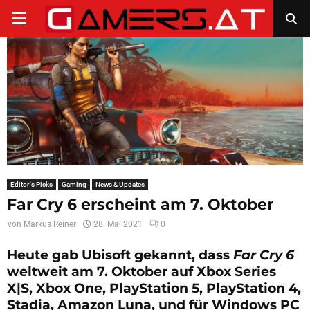
PRIMARY
MENU
Editor's Picks
Gaming
News & Updates
Far Cry 6 erscheint am 7. Oktober
von
Markus Reiner
28. Mai 2021
0
Heute gab Ubisoft gekannt, dass
Far Cry
6
weltweit am 7. Oktober auf Xbox Series
X|S, Xbox One, PlayStation 5, PlayStation 4,
Stadia, Amazon Luna, und für Windows PC