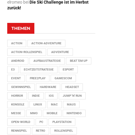
elromeo
bei
Die Ski Challenge ist im Herbst
zurück!
THEMEN
ACTION
ACTION-ADVENTURE
ACTION-ROLLENSPIEL
ADVENTURE
ANDROID
AUFBAUSTRATEGIE
BEAT 'EM UP
E3
ECHTZEITSTRATEGIE
ESPORT
EVENT
FREE2PLAY
GAMESCOM
GEWINNSPIEL
HARDWARE
HEADSET
HORROR
INDIE
IOS
JUMP 'N' RUN
KONSOLE
LINUX
MAC
MAUS
MESSE
MMO
MOBILE
NINTENDO
OPEN-WORLD
PC
PLAYSTATION
RENNSPIEL
RETRO
ROLLENSPIEL