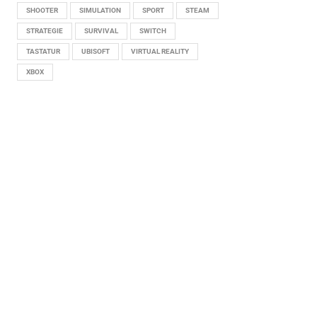
SHOOTER
SIMULATION
SPORT
STEAM
STRATEGIE
SURVIVAL
SWITCH
TASTATUR
UBISOFT
VIRTUAL REALITY
XBOX