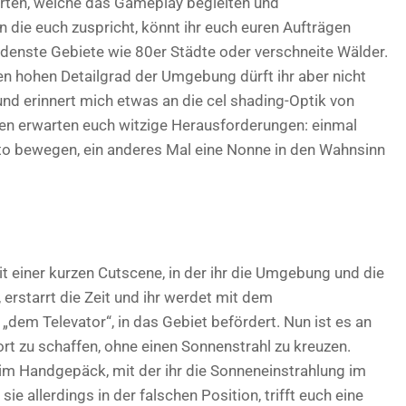
rten, welche das Gameplay begleiten und
 die euch zuspricht, könnt ihr euch euren Aufträgen
denste Gebiete wie 80er Städte oder verschneite Wälder.
inen hohen Detailgrad der Umgebung dürft ihr aber nicht
und erinnert mich etwas an die cel shading-Optik von
en erwarten euch witzige Herausforderungen: einmal
to bewegen, ein anderes Mal eine Nonne in den Wahnsinn
it einer kurzen Cutscene, in der ihr die Umgebung und die
, erstarrt die Zeit und ihr werdet mit dem
dem Televator“, in das Gebiet befördert. Nun ist es an
rt zu schaffen, ohne einen Sonnenstrahl zu kreuzen.
 im Handgepäck, mit der ihr die Sonneneinstrahlung im
ie allerdings in der falschen Position, trifft euch eine