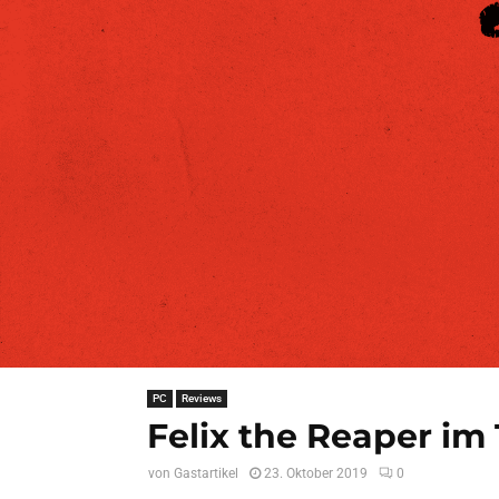
PC
Reviews
Felix the Reaper im 
von
Gastartikel
23. Oktober 2019
0