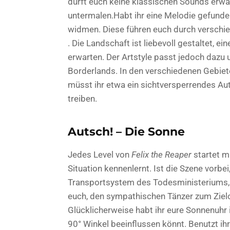
dürft euch keine klassischen Sounds erwa
untermalen.Habt ihr eine Melodie gefunden
widmen. Diese führen euch durch verschie
. Die Landschaft ist liebevoll gestaltet, e
erwarten. Der Artstyle passt jedoch dazu 
Borderlands. In den verschiedenen Gebiet
müsst ihr etwa ein sichtversperrendes Au
treiben.
Autsch! – Die Sonne
Jedes Level von
Felix the Reaper
startet m
Situation kennenlernt. Ist die Szene vorbei
Transportsystem des Todesministeriums, „
euch, den sympathischen Tänzer zum Zielo
Glücklicherweise habt ihr eure Sonnenuhr
90° Winkel beeinflussen könnt. Benutzt ihr s