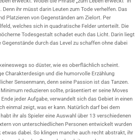
ben erweckt. Wobei die Phrase „zum Leben erweckt“ in
. Denn ihr müsst darin Leuten zum Tode verhelfen. Das
nd Platzieren von Gegenständen am Zielort. Per
feld, welches sich in quadratische Felder unterteilt. Die
öcherne Todesgestalt schadet euch das Licht. Darin liegt
e Gegenstände durch das Level zu schaffen ohne dabei
keineswegs so düster, wie es oberflächlich scheint.
fige Charakterdesign und die humorvolle Erzählung
üblicher Sensenmann, denn seine Passion ist das Tanzen.
 Minimum reduzieren sollte, präsentiert er seine Moves
Ende jeder Aufgabe, verwandelt sich das Gebiet in einen
h einmal zeigt, was er kann. Natürlich darf bei dem
 habt ihr als Spieler eine Auswahl über 13 verschiedenen
e extern von unterschiedlichen Personen entwickelt wurden
k etwas dabei. So klingen manche auch recht abstrakt, ihr