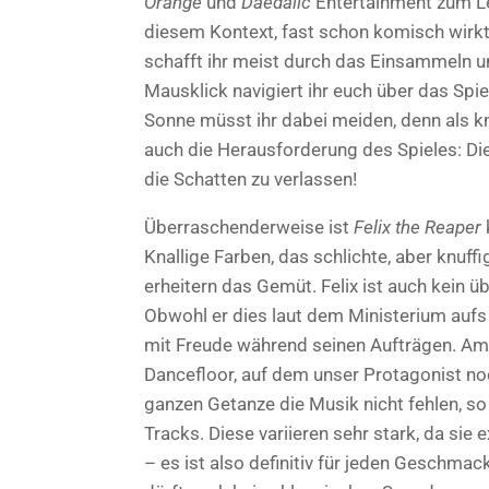
Orange
und
Daedalic
Entertainment zum Le
diesem Kontext, fast schon komisch wirkt
schafft ihr meist durch das Einsammeln u
Mausklick navigiert ihr euch über das Spiel
Sonne müsst ihr dabei meiden, denn als kn
auch die Herausforderung des Spieles: Di
die Schatten zu verlassen!
Überraschenderweise ist
Felix the Reaper
Knallige Farben, das schlichte, aber knuf
erheitern das Gemüt. Felix ist auch kein 
Obwohl er dies laut dem Ministerium aufs
mit Freude während seinen Aufträgen. Am 
Dancefloor, auf dem unser Protagonist noc
ganzen Getanze die Musik nicht fehlen, so
Tracks. Diese variieren sehr stark, da si
– es ist also definitiv für jeden Geschmac