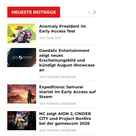
NEUESTE BEITRÄGE
Anomaly President im
Early Access Test
von
Sven Evil
Daedalic Entertainment
zeigt neues
Erscheinungsbild und
kündigt August-Showcase
an
von
Hannes Linsbauer
Expeditions: Samurai
startet im Early Access auf
Steam
von
Hannes Linsbauer
NC zeigt AION 2, CINDER
CITY und Project Bonfire
bei der gamescom 2026
von
Hannes Linsbauer