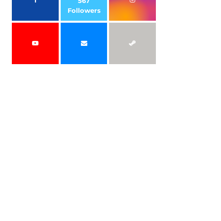
567
Followers