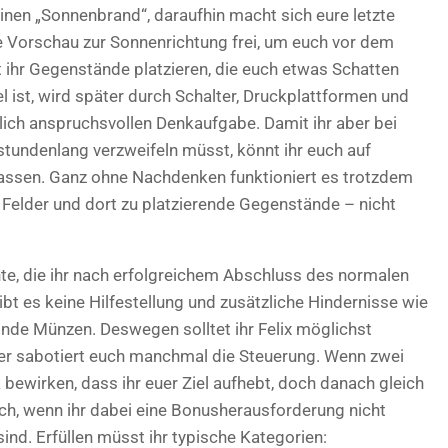
einen „Sonnenbrand“, daraufhin macht sich eure letzte
ne Vorschau zur Sonnenrichtung frei, um euch vor dem
 ihr Gegenstände platzieren, die euch etwas Schatten
 ist, wird später durch Schalter, Druckplattformen und
lich anspruchsvollen Denkaufgabe. Damit ihr aber bei
stundenlang verzweifeln müsst, könnt ihr euch auf
lassen. Ganz ohne Nachdenken funktioniert es trotzdem
 Felder und dort zu platzierende Gegenstände – nicht
nte, die ihr nach erfolgreichem Abschluss des normalen
bt es keine Hilfestellung und zusätzliche Hindernisse wie
de Münzen. Deswegen solltet ihr Felix möglichst
ider sabotiert euch manchmal die Steuerung. Wenn zwei
 bewirken, dass ihr euer Ziel aufhebt, doch danach gleich
lich, wenn ihr dabei eine Bonusherausforderung nicht
ind. Erfüllen müsst ihr typische Kategorien: