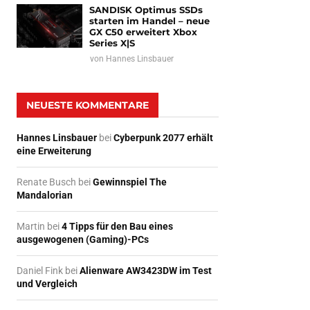
SANDISK Optimus SSDs
starten im Handel – neue
GX C50 erweitert Xbox
Series X|S
von
Hannes Linsbauer
NEUESTE KOMMENTARE
Hannes Linsbauer
bei
Cyberpunk 2077 erhält
eine Erweiterung
Renate Busch
bei
Gewinnspiel The
Mandalorian
Martin
bei
4 Tipps für den Bau eines
ausgewogenen (Gaming)-PCs
Daniel Fink
bei
Alienware AW3423DW im Test
und Vergleich