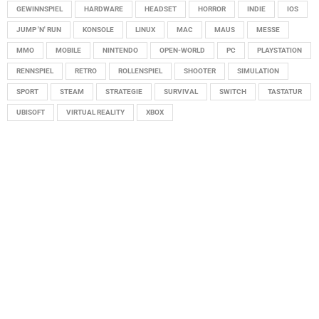
GEWINNSPIEL
HARDWARE
HEADSET
HORROR
INDIE
IOS
JUMP 'N' RUN
KONSOLE
LINUX
MAC
MAUS
MESSE
MMO
MOBILE
NINTENDO
OPEN-WORLD
PC
PLAYSTATION
RENNSPIEL
RETRO
ROLLENSPIEL
SHOOTER
SIMULATION
SPORT
STEAM
STRATEGIE
SURVIVAL
SWITCH
TASTATUR
UBISOFT
VIRTUAL REALITY
XBOX