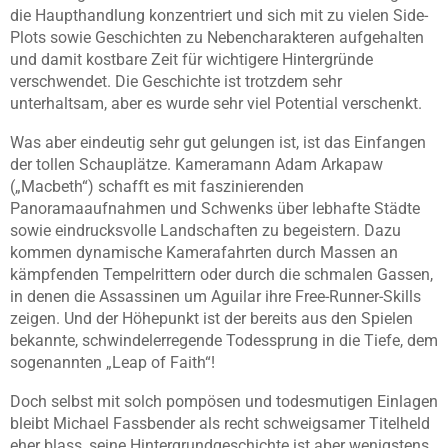
die Haupthandlung konzentriert und sich mit zu vielen Side-
Plots sowie Geschichten zu Nebencharakteren aufgehalten
und damit kostbare Zeit für wichtigere Hintergründe
verschwendet. Die Geschichte ist trotzdem sehr
unterhaltsam, aber es wurde sehr viel Potential verschenkt.
Was aber eindeutig sehr gut gelungen ist, ist das Einfangen
der tollen Schauplätze. Kameramann Adam Arkapaw
(„Macbeth“) schafft es mit faszinierenden
Panoramaaufnahmen und Schwenks über lebhafte Städte
sowie eindrucksvolle Landschaften zu begeistern. Dazu
kommen dynamische Kamerafahrten durch Massen an
kämpfenden Tempelrittern oder durch die schmalen Gassen,
in denen die Assassinen um Aguilar ihre Free-Runner-Skills
zeigen. Und der Höhepunkt ist der bereits aus den Spielen
bekannte, schwindelerregende Todessprung in die Tiefe, dem
sogenannten „Leap of Faith“!
Doch selbst mit solch pompösen und todesmutigen Einlagen
bleibt Michael Fassbender als recht schweigsamer Titelheld
eher blass, seine Hintergrundgeschichte ist aber wenigstens