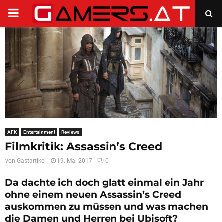
PRIMARY
MENU
AFK
Entertainment
Reviews
Filmkritik: Assassin’s Creed
von
Gastartikel
19. Mai 2017
0
Da dachte ich doch glatt einmal ein Jahr
ohne einem neuen Assassin’s Creed
auskommen zu müssen und was machen
die Damen und Herren bei Ubisoft?