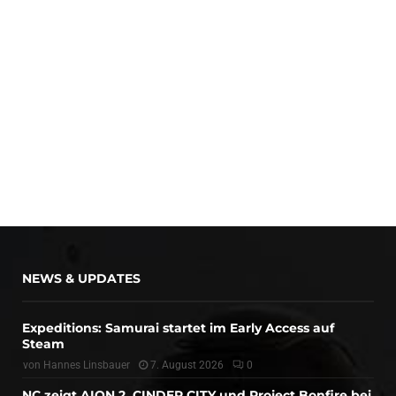
NEWS & UPDATES
Expeditions: Samurai startet im Early Access auf
Steam
von
Hannes Linsbauer
7. August 2026
0
NC zeigt AION 2, CINDER CITY und Project Bonfire bei