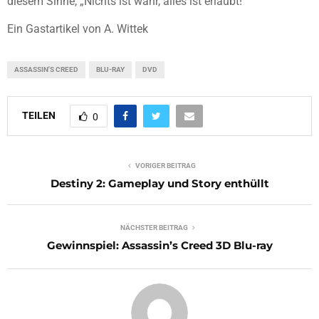
diesem Sinne, „Nichts ist wahr, alles ist erlaubt!“
Ein Gastartikel von A. Wittek
ASSASSIN'S CREED
BLU-RAY
DVD
TEILEN
0
VORIGER BEITRAG
Destiny 2: Gameplay und Story enthüllt
NÄCHSTER BEITRAG
Gewinnspiel: Assassin’s Creed 3D Blu-ray