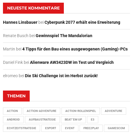
NEUESTE KOMMENTARE
Hannes Linsbauer
bei
Cyberpunk 2077 erhält eine Erweiterung
Renate Busch
bei
Gewinnspiel The Mandalorian
Martin
bei
4 Tipps für den Bau eines ausgewogenen (Gaming)-PCs
Daniel Fink
bei
Alienware AW3423DW im Test und Vergleich
elromeo
bei
Die Ski Challenge ist im Herbst zurück!
THEMEN
ACTION
ACTION-ADVENTURE
ACTION-ROLLENSPIEL
ADVENTURE
ANDROID
AUFBAUSTRATEGIE
BEAT 'EM UP
E3
ECHTZEITSTRATEGIE
ESPORT
EVENT
FREE2PLAY
GAMESCOM