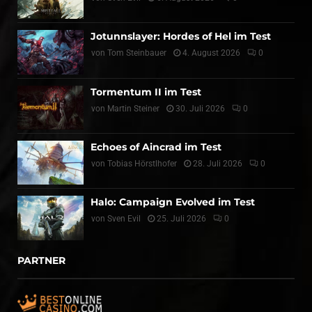
Jotunnslayer: Hordes of Hel im Test
von
Tom Steinbauer
4. August 2026
0
Tormentum II im Test
von
Martin Steiner
30. Juli 2026
0
Echoes of Aincrad im Test
von
Tobias Hörstlhofer
28. Juli 2026
0
Halo: Campaign Evolved im Test
von
Sven Evil
25. Juli 2026
0
PARTNER