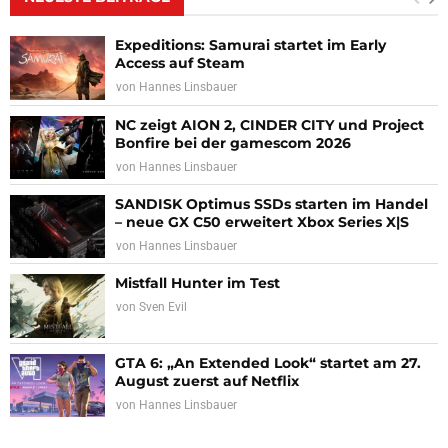
Expeditions: Samurai startet im Early
Access auf Steam
von
Hannes Linsbauer
NC zeigt AION 2, CINDER CITY und Project
Bonfire bei der gamescom 2026
von
Hannes Linsbauer
SANDISK Optimus SSDs starten im Handel
– neue GX C50 erweitert Xbox Series X|S
von
Hannes Linsbauer
Mistfall Hunter im Test
von
Sven Evil
GTA 6: „An Extended Look“ startet am 27.
August zuerst auf Netflix
von
Hannes Linsbauer