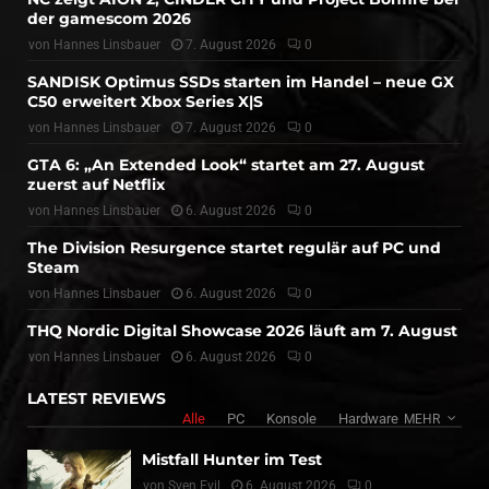
der gamescom 2026
von
Hannes Linsbauer
7. August 2026
0
SANDISK Optimus SSDs starten im Handel – neue GX
C50 erweitert Xbox Series X|S
von
Hannes Linsbauer
7. August 2026
0
GTA 6: „An Extended Look“ startet am 27. August
zuerst auf Netflix
von
Hannes Linsbauer
6. August 2026
0
The Division Resurgence startet regulär auf PC und
Steam
von
Hannes Linsbauer
6. August 2026
0
THQ Nordic Digital Showcase 2026 läuft am 7. August
von
Hannes Linsbauer
6. August 2026
0
LATEST REVIEWS
Alle
PC
Konsole
Hardware
MEHR
Mistfall Hunter im Test
von
Sven Evil
6. August 2026
0