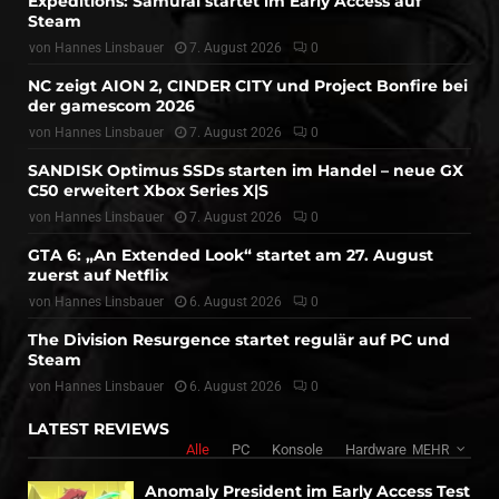
Expeditions: Samurai startet im Early Access auf
Steam
von
Hannes Linsbauer
7. August 2026
0
NC zeigt AION 2, CINDER CITY und Project Bonfire bei
der gamescom 2026
von
Hannes Linsbauer
7. August 2026
0
SANDISK Optimus SSDs starten im Handel – neue GX
C50 erweitert Xbox Series X|S
von
Hannes Linsbauer
7. August 2026
0
GTA 6: „An Extended Look“ startet am 27. August
zuerst auf Netflix
von
Hannes Linsbauer
6. August 2026
0
The Division Resurgence startet regulär auf PC und
Steam
von
Hannes Linsbauer
6. August 2026
0
LATEST REVIEWS
Alle
PC
Konsole
Hardware
MEHR
Anomaly President im Early Access Test