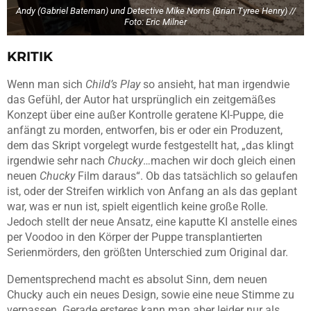
Andy (Gabriel Bateman) und Detective Mike Norris (Brian Tyree Henry) //
Foto: Eric Milner
KRITIK
Wenn man sich
Child’s Play
so ansieht, hat man irgendwie
das Gefühl, der Autor hat ursprünglich ein zeitgemäßes
Konzept über eine außer Kontrolle geratene KI-Puppe, die
anfängt zu morden, entworfen, bis er oder ein Produzent,
dem das Skript vorgelegt wurde festgestellt hat, „das klingt
irgendwie sehr nach
Chucky
…machen wir doch gleich einen
neuen
Chucky
Film daraus“. Ob das tatsächlich so gelaufen
ist, oder der Streifen wirklich von Anfang an als das geplant
war, was er nun ist, spielt eigentlich keine große Rolle.
Jedoch stellt der neue Ansatz, eine kaputte KI anstelle eines
per Voodoo in den Körper der Puppe transplantierten
Serienmörders, den größten Unterschied zum Original dar.
Dementsprechend macht es absolut Sinn, dem neuen
Chucky auch ein neues Design, sowie eine neue Stimme zu
verpassen. Gerade ersteres kann man aber leider nur als