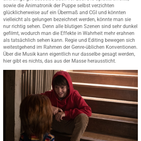
sowie die Animatronik der Puppe selbst verzichten
glücklicherweise auf ein Übermaß and CGI und könnten
vielleicht als gelungen bezeichnet werden, könnte man sie
nur richtig sehen. Denn alle blutigen Szenen sind sehr dunkel
gefilmt, wodurch man die Effekte in Wahrheit mehr erahnen
als tatsächlich sehen kann. Regie und Editing bewegen sich
weitestgehend im Rahmen der Genre-üblichen Konventionen.
Über die Musik kann eigentlich nur dasselbe gesagt werden,
hier gibt es nichts, das aus der Masse heraussticht.