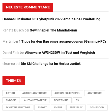
NEUESTE KOMMENTARE
Hannes Linsbauer
bei
Cyberpunk 2077 erhält eine Erweiterung
Renate Busch
bei
Gewinnspiel The Mandalorian
Martin
bei
4 Tipps für den Bau eines ausgewogenen (Gaming)-PCs
Daniel Fink
bei
Alienware AW3423DW im Test und Vergleich
elromeo
bei
Die Ski Challenge ist im Herbst zurück!
THEMEN
ACTION
ACTION-ADVENTURE
ACTION-ROLLENSPIEL
ADVENTURE
ANDROID
AUFBAUSTRATEGIE
BEAT 'EM UP
E3
ECHTZEITSTRATEGIE
ESPORT
EVENT
FREE2PLAY
GAMESCOM