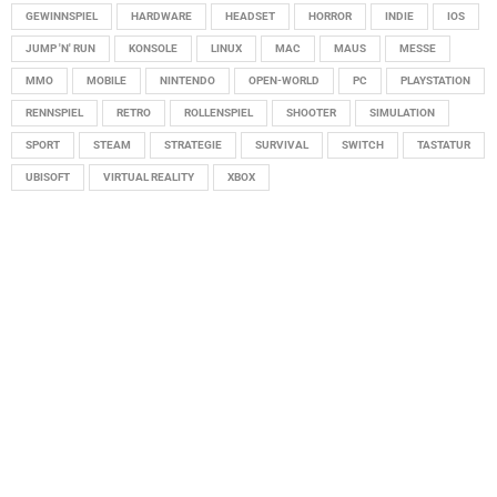
GEWINNSPIEL
HARDWARE
HEADSET
HORROR
INDIE
IOS
JUMP 'N' RUN
KONSOLE
LINUX
MAC
MAUS
MESSE
MMO
MOBILE
NINTENDO
OPEN-WORLD
PC
PLAYSTATION
RENNSPIEL
RETRO
ROLLENSPIEL
SHOOTER
SIMULATION
SPORT
STEAM
STRATEGIE
SURVIVAL
SWITCH
TASTATUR
UBISOFT
VIRTUAL REALITY
XBOX