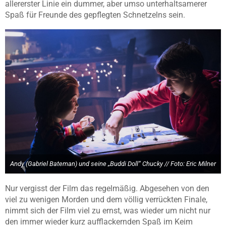
allererster Linie ein dummer, aber umso unterhaltsamerer
Spaß für Freunde des gepflegten Schnetzelns sein.
Andy (Gabriel Bateman) und seine „Buddi Doll“ Chucky // Foto: Eric Milner
Nur vergisst der Film das regelmäßig. Abgesehen von den
viel zu wenigen Morden und dem völlig verrückten Finale,
nimmt sich der Film viel zu ernst, was wieder um nicht nur
den immer wieder kurz aufflackernden Spaß im Keim