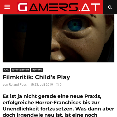
PRIMARY
MENU
AFK
Entertainment
Reviews
Filmkritik: Child’s Play
von
Roland Posch
23. Juli 2019
0
Es ist ja nicht gerade eine neue Praxis,
erfolgreiche Horror-Franchises bis zur
Unendlichkeit fortzusetzen. Was dann aber
doch irgendwie neu ist, ist eine noch