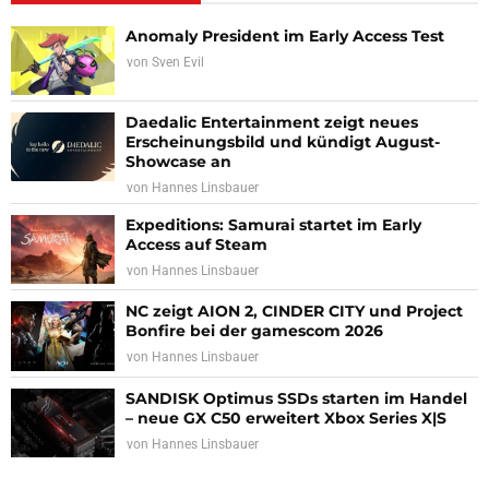
Anomaly President im Early Access Test
von
Sven Evil
Daedalic Entertainment zeigt neues
Erscheinungsbild und kündigt August-
Showcase an
von
Hannes Linsbauer
Expeditions: Samurai startet im Early
Access auf Steam
von
Hannes Linsbauer
NC zeigt AION 2, CINDER CITY und Project
Bonfire bei der gamescom 2026
von
Hannes Linsbauer
SANDISK Optimus SSDs starten im Handel
– neue GX C50 erweitert Xbox Series X|S
von
Hannes Linsbauer