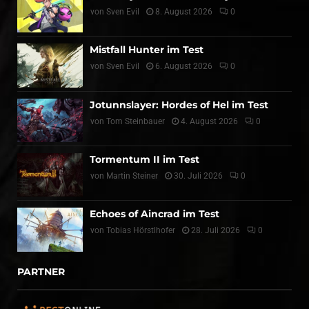
von
Sven Evil
8. August 2026
0
Mistfall Hunter im Test
von
Sven Evil
6. August 2026
0
Jotunnslayer: Hordes of Hel im Test
von
Tom Steinbauer
4. August 2026
0
Tormentum II im Test
von
Martin Steiner
30. Juli 2026
0
Echoes of Aincrad im Test
von
Tobias Hörstlhofer
28. Juli 2026
0
PARTNER