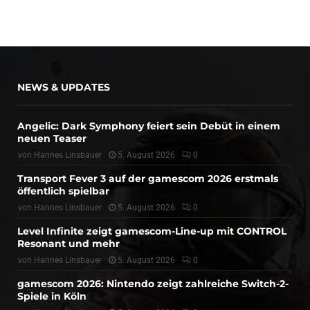
NEWS & UPDATES
Angelic: Dark Symphony feiert sein Debüt in einem
neuen Teaser
von
Hannes Linsbauer
5. August 2026
0
Transport Fever 3 auf der gamescom 2026 erstmals
öffentlich spielbar
von
Hannes Linsbauer
5. August 2026
0
Level Infinite zeigt gamescom-Line-up mit CONTROL
Resonant und mehr
von
Hannes Linsbauer
5. August 2026
0
gamescom 2026: Nintendo zeigt zahlreiche Switch-2-
Spiele in Köln