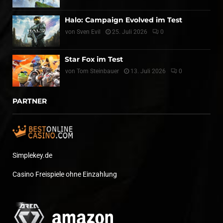
Halo: Campaign Evolved im Test
von
Sven Evil
25. Juli 2026
0
Star Fox im Test
von
Tom Steinbauer
13. Juli 2026
0
PARTNER
Simplekey.de
Casino Freispiele ohne Einzahlung