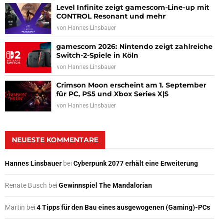
Level Infinite zeigt gamescom-Line-up mit
CONTROL Resonant und mehr
von
Hannes Linsbauer
gamescom 2026: Nintendo zeigt zahlreiche
Switch-2-Spiele in Köln
von
Hannes Linsbauer
Crimson Moon erscheint am 1. September
für PC, PS5 und Xbox Series X|S
von
Hannes Linsbauer
NEUESTE KOMMENTARE
Hannes Linsbauer
bei
Cyberpunk 2077 erhält eine Erweiterung
Renate Busch
bei
Gewinnspiel The Mandalorian
Martin
bei
4 Tipps für den Bau eines ausgewogenen (Gaming)-PCs