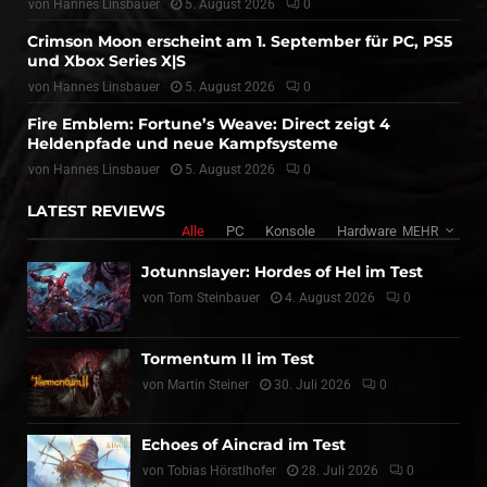
von
Hannes Linsbauer
5. August 2026
0
Crimson Moon erscheint am 1. September für PC, PS5
und Xbox Series X|S
von
Hannes Linsbauer
5. August 2026
0
Fire Emblem: Fortune’s Weave: Direct zeigt 4
Heldenpfade und neue Kampfsysteme
von
Hannes Linsbauer
5. August 2026
0
LATEST REVIEWS
Alle
PC
Konsole
Hardware
MEHR
Jotunnslayer: Hordes of Hel im Test
von
Tom Steinbauer
4. August 2026
0
Tormentum II im Test
von
Martin Steiner
30. Juli 2026
0
Echoes of Aincrad im Test
von
Tobias Hörstlhofer
28. Juli 2026
0