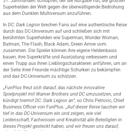
31. Jahrhundert schlüpfen, der die Aufgabe hat, die größten
Superhelden der Welt gegen die überwältigende Bedrohung
aus dem Dunklen Multiversum anzuführen.
In
DC: Dark Legion
brechen Fans auf eine authentische Reise
durch das DC-Universum auf und schließen sich mit
berühmten Superhelden wie Superman, Wonder Woman,
Batman, The Flash, Black Adam, Green Arrow uvm.
zusammen. Die Spieler können ihre eigene Heldenbasis
bauen, ihre Superkräfte und Ausrüstung verbessern und
einen Trupp aus ihren Lieblingscharakteren anführen, um an
der Seite ihrer Freunde mächtige Schurken zu bekämpfen
und das DC-Universum zu schützen.
„
FunPlus freut sich darauf, das nächste innovative
Spielprojekt mit Warner Brothers und DC umzusetzen, und
kündigt hiermit DC: Dark Legion an“,
so Chris Petrovic, Chief
Business Officer von FunPlus. „
Auf dieser Reise tauchen wir
tief in das DC-Universum ein und zeigen, wie viel
Leidenschaft, Fachwissen und Kreativität alle Beteiligten in
dieses Projekt gesteckt haben, und wir freuen uns darauf,