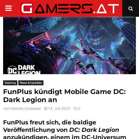
PRIMARY
MENU
Gaming
News & Updates
FunPlus kündigt Mobile Game DC:
Dark Legion an
von
Hannes Linsbauer
14. Juli 2023
0
FunPlus freut sich, die baldige
Veröffentlichung von
DC: Dark Legion
anzukündigen, einem im DC-Universum