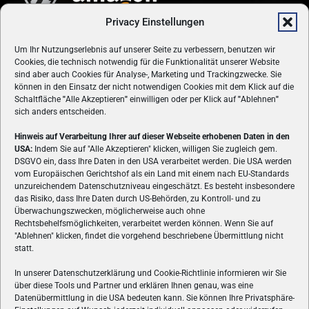
Privacy Einstellungen
Um Ihr Nutzungserlebnis auf unserer Seite zu verbessern, benutzen wir
Cookies, die technisch notwendig für die Funktionalität unserer Website
sind aber auch Cookies für Analyse-, Marketing und Trackingzwecke. Sie
können in den Einsatz der nicht notwendigen Cookies mit dem Klick auf die
Schaltfläche
"
Alle Akzeptieren
"
einwilligen oder per Klick auf
"
Ablehnen
"
sich anders entscheiden.
Hinweis auf Verarbeitung Ihrer auf dieser Webseite erhobenen Daten in den
USA:
Indem Sie auf "Alle Akzeptieren" klicken, willigen Sie zugleich gem.
ÜBER UNS
DSGVO ein, dass Ihre Daten in den USA verarbeitet werden. Die USA werden
vom Europäischen Gerichtshof als ein Land mit einem nach EU-Standards
VON GAMERN, FÜR GAMER! Gamers.at ist das älteste Online-
unzureichendem Datenschutzniveau eingeschätzt. Es besteht insbesondere
Spielemagazin Österreichs und bringt täglich aktuelle News,
das Risiko, dass Ihre Daten durch US-Behörden, zu Kontroll- und zu
Reviews und Videos zu PC- und Konsolenspielen, Gaming-
Überwachungszwecken, möglicherweise auch ohne
Rechtsbehelfsmöglichkeiten, verarbeitet werden können. Wenn Sie auf
Hardware und aus der Welt des e-Sport's.
"Ablehnen" klicken, findet die vorgehend beschriebene Übermittlung nicht
statt.
Schreib uns:
redaktion@gamers.at
In unserer Datenschutzerklärung und Cookie-Richtlinie informieren wir Sie
über diese Tools und Partner und erklären Ihnen genau, was eine
FOLGE UNS
Datenübermittlung in die USA bedeuten kann. Sie können Ihre Privatsphäre-