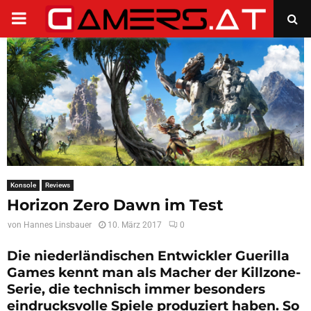
PRIMARY
MENU
Konsole
Reviews
Horizon Zero Dawn im Test
von
Hannes Linsbauer
10. März 2017
0
Die niederländischen Entwickler Guerilla
Games kennt man als Macher der Killzone-
Serie, die technisch immer besonders
eindrucksvolle Spiele produziert haben. So