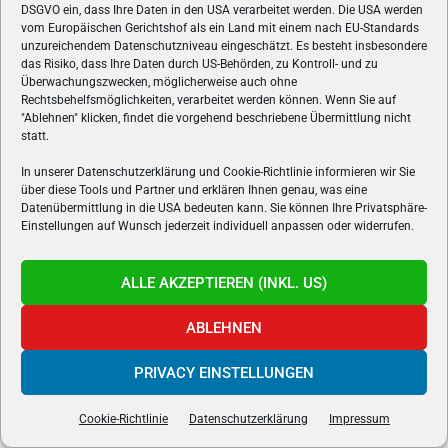
DSGVO ein, dass Ihre Daten in den USA verarbeitet werden. Die USA werden
vom Europäischen Gerichtshof als ein Land mit einem nach EU-Standards
unzureichendem Datenschutzniveau eingeschätzt. Es besteht insbesondere
VORIGER BEITRAG
das Risiko, dass Ihre Daten durch US-Behörden, zu Kontroll- und zu
Quake Champions – Blood Covenant-Trailer
Überwachungszwecken, möglicherweise auch ohne
Rechtsbehelfsmöglichkeiten, verarbeitet werden können. Wenn Sie auf
"Ablehnen" klicken, findet die vorgehend beschriebene Übermittlung nicht
statt.
NÄCHSTER BEITRAG
Mario Kart 8 Deluxe für Nintendo Switch
In unserer Datenschutzerklärung und Cookie-Richtlinie informieren wir Sie
über diese Tools und Partner und erklären Ihnen genau, was eine
Datenübermittlung in die USA bedeuten kann. Sie können Ihre Privatsphäre-
Einstellungen auf Wunsch jederzeit individuell anpassen oder widerrufen.
ALLE AKZEPTIEREN (INKL. US)
ABLEHNEN
Hannes Linsbauer
Hannes hat 1999 Gamers.at, das älteste Online-Spielemagazin
PRIVACY EINSTELLUNGEN
Österreichs, gegründet und beschäftigt sich bereits seit über 25
Jahren mit den Themen Webdesign, Multimedia und Games.
Cookie-Richtlinie
Datenschutzerklärung
Impressum