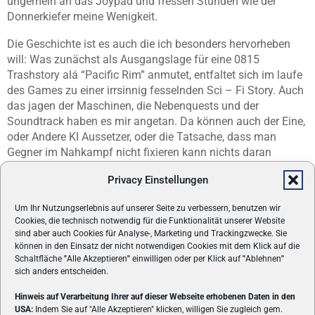
ungemein an das Joypad und fressen Stunden wie der
Donnerkiefer meine Wenigkeit.
Die Geschichte ist es auch die ich besonders hervorheben
will: Was zunächst als Ausgangslage für eine 0815
Trashstory alá “Pacific Rim” anmutet, entfaltet sich im laufe
des Games zu einer irrsinnig fesselnden Sci – Fi Story. Auch
das jagen der Maschinen, die Nebenquests und der
Soundtrack haben es mir angetan. Da können auch der Eine,
oder Andere KI Aussetzer, oder die Tatsache, dass man
Gegner im Nahkampf nicht fixieren kann nichts daran
ändern, denn das wäre Jammern auf hohem Niveau.
Privacy Einstellungen
Ich freue mich schon auf weitere Abenteuer mit Aloy!
Um Ihr Nutzungserlebnis auf unserer Seite zu verbessern, benutzen wir
Gesamtwertung: 8.8
Cookies, die technisch notwendig für die Funktionalität unserer Website
sind aber auch Cookies für Analyse-, Marketing und Trackingzwecke. Sie
Einzelwertungen: Grafik: 10 | Sound: 8 | Handling: 10 |
können in den Einsatz der nicht notwendigen Cookies mit dem Klick auf die
Schaltfläche
"
Alle Akzeptieren
"
einwilligen oder per Klick auf
"
Ablehnen
"
Spieldesign: 8 | Motivation: 8
sich anders entscheiden.
Hinweis auf Verarbeitung Ihrer auf dieser Webseite erhobenen Daten in den
TEILEN
0
USA:
Indem Sie auf "Alle Akzeptieren" klicken, willigen Sie zugleich gem.