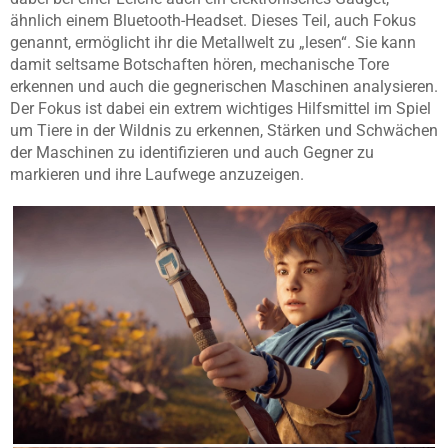
ähnlich einem Bluetooth-Headset. Dieses Teil, auch Fokus
genannt, ermöglicht ihr die Metallwelt zu „lesen“. Sie kann
damit seltsame Botschaften hören, mechanische Tore
erkennen und auch die gegnerischen Maschinen analysieren.
Der Fokus ist dabei ein extrem wichtiges Hilfsmittel im Spiel
um Tiere in der Wildnis zu erkennen, Stärken und Schwächen
der Maschinen zu identifizieren und auch Gegner zu
markieren und ihre Laufwege anzuzeigen.