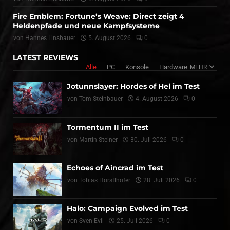
Fire Emblem: Fortune’s Weave: Direct zeigt 4
Heldenpfade und neue Kampfsysteme
von
Hannes Linsbauer
5. August 2026
0
LATEST REVIEWS
Alle
PC
Konsole
Hardware
MEHR
Jotunnslayer: Hordes of Hel im Test
von
Tom Steinbauer
4. August 2026
0
Tormentum II im Test
von
Martin Steiner
30. Juli 2026
0
Echoes of Aincrad im Test
von
Tobias Hörstlhofer
28. Juli 2026
0
Halo: Campaign Evolved im Test
von
Sven Evil
25. Juli 2026
0