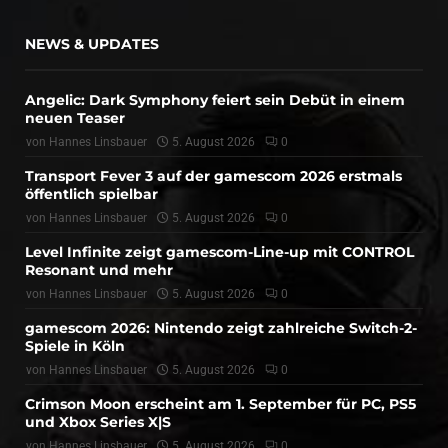
NEWS & UPDATES
Angelic: Dark Symphony feiert sein Debüt in einem
neuen Teaser
von
Hannes Linsbauer
5. August 2026
0
Transport Fever 3 auf der gamescom 2026 erstmals
öffentlich spielbar
von
Hannes Linsbauer
5. August 2026
0
Level Infinite zeigt gamescom-Line-up mit CONTROL
Resonant und mehr
von
Hannes Linsbauer
5. August 2026
0
gamescom 2026: Nintendo zeigt zahlreiche Switch-2-
Spiele in Köln
von
Hannes Linsbauer
5. August 2026
0
Crimson Moon erscheint am 1. September für PC, PS5
und Xbox Series X|S
von
Hannes Linsbauer
5. August 2026
0