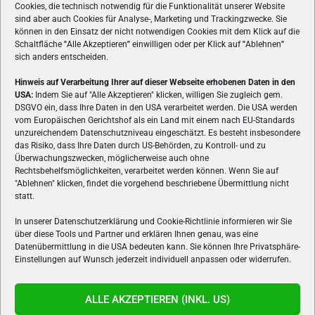
Cookies, die technisch notwendig für die Funktionalität unserer Website
sind aber auch Cookies für Analyse-, Marketing und Trackingzwecke. Sie
können in den Einsatz der nicht notwendigen Cookies mit dem Klick auf die
Schaltfläche
"
Alle Akzeptieren
"
einwilligen oder per Klick auf
"
Ablehnen
"
sich anders entscheiden.
Hinweis auf Verarbeitung Ihrer auf dieser Webseite erhobenen Daten in den
USA:
Indem Sie auf "Alle Akzeptieren" klicken, willigen Sie zugleich gem.
ÜBER UNS
DSGVO ein, dass Ihre Daten in den USA verarbeitet werden. Die USA werden
vom Europäischen Gerichtshof als ein Land mit einem nach EU-Standards
VON GAMERN, FÜR GAMER! Gamers.at ist das älteste Online-
unzureichendem Datenschutzniveau eingeschätzt. Es besteht insbesondere
Spielemagazin Österreichs und bringt täglich aktuelle News,
das Risiko, dass Ihre Daten durch US-Behörden, zu Kontroll- und zu
Reviews und Videos zu PC- und Konsolenspielen, Gaming-
Überwachungszwecken, möglicherweise auch ohne
Hardware und aus der Welt des e-Sport's.
Rechtsbehelfsmöglichkeiten, verarbeitet werden können. Wenn Sie auf
"Ablehnen" klicken, findet die vorgehend beschriebene Übermittlung nicht
Schreib uns:
redaktion@gamers.at
statt.
In unserer Datenschutzerklärung und Cookie-Richtlinie informieren wir Sie
über diese Tools und Partner und erklären Ihnen genau, was eine
FOLGE UNS
Datenübermittlung in die USA bedeuten kann. Sie können Ihre Privatsphäre-
Einstellungen auf Wunsch jederzeit individuell anpassen oder widerrufen.
ALLE AKZEPTIEREN (INKL. US)