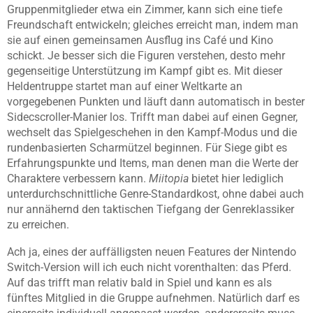
Gruppenmitglieder etwa ein Zimmer, kann sich eine tiefe
Freundschaft entwickeln; gleiches erreicht man, indem man
sie auf einen gemeinsamen Ausflug ins Café und Kino
schickt. Je besser sich die Figuren verstehen, desto mehr
gegenseitige Unterstützung im Kampf gibt es. Mit dieser
Heldentruppe startet man auf einer Weltkarte an
vorgegebenen Punkten und läuft dann automatisch in bester
Sidecscroller-Manier los. Trifft man dabei auf einen Gegner,
wechselt das Spielgeschehen in den Kampf-Modus und die
rundenbasierten Scharmützel beginnen. Für Siege gibt es
Erfahrungspunkte und Items, man denen man die Werte der
Charaktere verbessern kann.
Miitopia
bietet hier lediglich
unterdurchschnittliche Genre-Standardkost, ohne dabei auch
nur annähernd den taktischen Tiefgang der Genreklassiker
zu erreichen.
Ach ja, eines der auffälligsten neuen Features der Nintendo
Switch-Version will ich euch nicht vorenthalten: das Pferd.
Auf das trifft man relativ bald in Spiel und kann es als
fünftes Mitglied in die Gruppe aufnehmen. Natürlich darf es