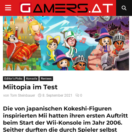
PRIMARY
MENU
Editor's Picks
Konsole
Reviews
Miitopia im Test
von
Tom Steinbauer
8. September 2021
0
Die von japanischen Kokeshi-Figuren
inspirierten Mii hatten ihren ersten Auftritt
beim Start der Wii-Konsole im Jahr 2006.
Seither durften die durch Spieler selbst