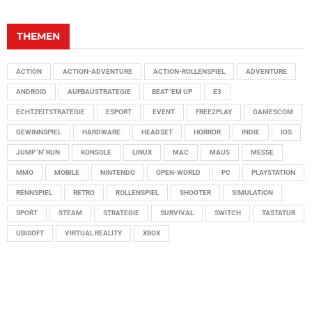
THEMEN
ACTION
ACTION-ADVENTURE
ACTION-ROLLENSPIEL
ADVENTURE
ANDROID
AUFBAUSTRATEGIE
BEAT 'EM UP
E3
ECHTZEITSTRATEGIE
ESPORT
EVENT
FREE2PLAY
GAMESCOM
GEWINNSPIEL
HARDWARE
HEADSET
HORROR
INDIE
IOS
JUMP 'N' RUN
KONSOLE
LINUX
MAC
MAUS
MESSE
MMO
MOBILE
NINTENDO
OPEN-WORLD
PC
PLAYSTATION
RENNSPIEL
RETRO
ROLLENSPIEL
SHOOTER
SIMULATION
SPORT
STEAM
STRATEGIE
SURVIVAL
SWITCH
TASTATUR
UBISOFT
VIRTUAL REALITY
XBOX