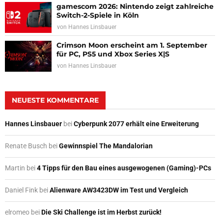
gamescom 2026: Nintendo zeigt zahlreiche
Switch-2-Spiele in Köln
von
Hannes Linsbauer
Crimson Moon erscheint am 1. September
für PC, PS5 und Xbox Series X|S
von
Hannes Linsbauer
NEUESTE KOMMENTARE
Hannes Linsbauer
bei
Cyberpunk 2077 erhält eine Erweiterung
Renate Busch
bei
Gewinnspiel The Mandalorian
Martin
bei
4 Tipps für den Bau eines ausgewogenen (Gaming)-PCs
Daniel Fink
bei
Alienware AW3423DW im Test und Vergleich
elromeo
bei
Die Ski Challenge ist im Herbst zurück!