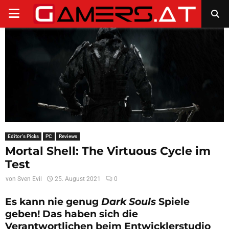
PRIMARY
MENU
Editor's Picks
PC
Reviews
Mortal Shell: The Virtuous Cycle im
Test
von
Sven Evil
25. August 2021
0
Es kann nie genug
Dark Souls
Spiele
geben! Das haben sich die
Verantwortlichen beim Entwicklerstudio