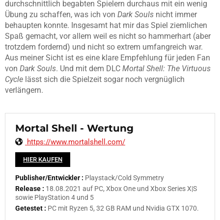
durchschnittlich begabten Spielern durchaus mit ein wenig
Übung zu schaffen, was ich von
Dark Souls
nicht immer
behaupten konnte. Insgesamt hat mir das Spiel ziemlichen
Spaß gemacht, vor allem weil es nicht so hammerhart (aber
trotzdem fordernd) und nicht so extrem umfangreich war.
Aus meiner Sicht ist es eine klare Empfehlung für jeden Fan
von
Dark Souls
. Und mit dem DLC
Mortal Shell: The Virtuous
Cycle
lässt sich die Spielzeit sogar noch vergnüglich
verlängern.
Mortal Shell - Wertung
https://www.mortalshell.com/
HIER KAUFEN
Publisher/Entwickler :
Playstack/Cold Symmetry
Release :
18.08.2021 auf PC, Xbox One und Xbox Series X|S
sowie PlayStation 4 und 5
Getestet :
PC mit Ryzen 5, 32 GB RAM und Nvidia GTX 1070.