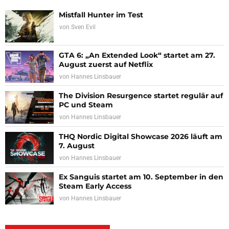
Mistfall Hunter im Test
von
Sven Evil
GTA 6: „An Extended Look“ startet am 27.
August zuerst auf Netflix
von
Hannes Linsbauer
The Division Resurgence startet regulär auf
PC und Steam
von
Hannes Linsbauer
THQ Nordic Digital Showcase 2026 läuft am
7. August
von
Hannes Linsbauer
Ex Sanguis startet am 10. September in den
Steam Early Access
von
Hannes Linsbauer