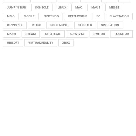
JUMP 'N' RUN
KONSOLE
LINUX
MAC
MAUS
MESSE
MMO
MOBILE
NINTENDO
OPEN-WORLD
PC
PLAYSTATION
RENNSPIEL
RETRO
ROLLENSPIEL
SHOOTER
SIMULATION
SPORT
STEAM
STRATEGIE
SURVIVAL
SWITCH
TASTATUR
UBISOFT
VIRTUAL REALITY
XBOX