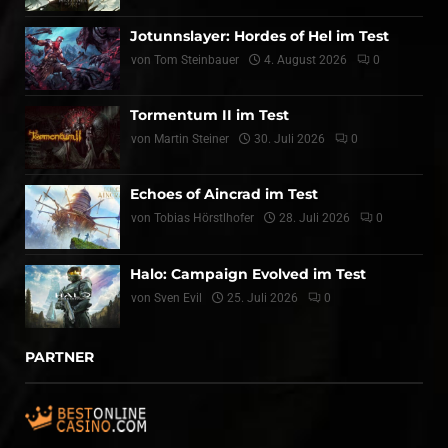
Jotunnslayer: Hordes of Hel im Test
von
Tom Steinbauer
4. August 2026
0
Tormentum II im Test
von
Martin Steiner
30. Juli 2026
0
Echoes of Aincrad im Test
von
Tobias Hörstlhofer
28. Juli 2026
0
Halo: Campaign Evolved im Test
von
Sven Evil
25. Juli 2026
0
PARTNER