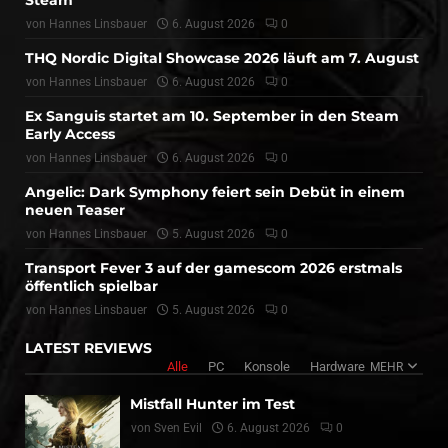
Steam
von
Hannes Linsbauer
6. August 2026
0
THQ Nordic Digital Showcase 2026 läuft am 7. August
von
Hannes Linsbauer
6. August 2026
0
Ex Sanguis startet am 10. September in den Steam
Early Access
von
Hannes Linsbauer
6. August 2026
0
Angelic: Dark Symphony feiert sein Debüt in einem
neuen Teaser
von
Hannes Linsbauer
5. August 2026
0
Transport Fever 3 auf der gamescom 2026 erstmals
öffentlich spielbar
von
Hannes Linsbauer
5. August 2026
0
LATEST REVIEWS
Alle
PC
Konsole
Hardware
MEHR
Mistfall Hunter im Test
von
Sven Evil
6. August 2026
0