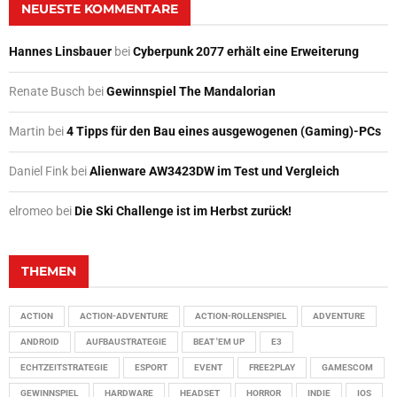
NEUESTE KOMMENTARE
Hannes Linsbauer
bei
Cyberpunk 2077 erhält eine Erweiterung
Renate Busch
bei
Gewinnspiel The Mandalorian
Martin
bei
4 Tipps für den Bau eines ausgewogenen (Gaming)-PCs
Daniel Fink
bei
Alienware AW3423DW im Test und Vergleich
elromeo
bei
Die Ski Challenge ist im Herbst zurück!
THEMEN
ACTION
ACTION-ADVENTURE
ACTION-ROLLENSPIEL
ADVENTURE
ANDROID
AUFBAUSTRATEGIE
BEAT 'EM UP
E3
ECHTZEITSTRATEGIE
ESPORT
EVENT
FREE2PLAY
GAMESCOM
GEWINNSPIEL
HARDWARE
HEADSET
HORROR
INDIE
IOS