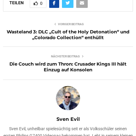
TEILEN
0
VORIGER BEITRAG
Wasteland 3: DLC „Cult of the Holy Detonation“ und
„Colorado Collection“ enthüllt
NÄCHSTER BEITRAG
Die Couch wird zum Thron: Crusader Kings III hält
Einzug auf Konsolen
Sven Evil
Sven Evil, unheilbar spielesüchtig seit er als Volksschüler seinen
ersten Philips G7400 Videopac bekommen hat. Lebt in seinem kleinen