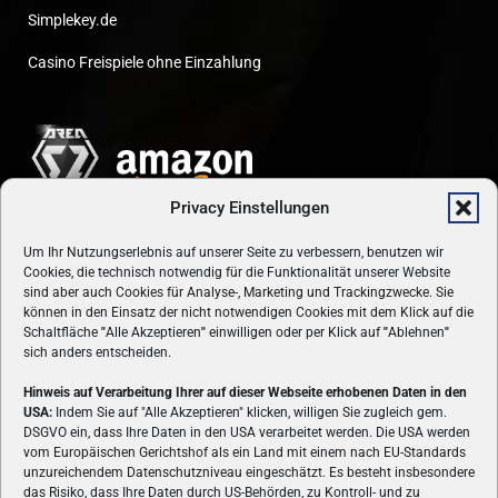
Simplekey.de
Casino Freispiele ohne Einzahlung
Privacy Einstellungen
Um Ihr Nutzungserlebnis auf unserer Seite zu verbessern, benutzen wir
Cookies, die technisch notwendig für die Funktionalität unserer Website
sind aber auch Cookies für Analyse-, Marketing und Trackingzwecke. Sie
können in den Einsatz der nicht notwendigen Cookies mit dem Klick auf die
Schaltfläche
"
Alle Akzeptieren
"
einwilligen oder per Klick auf
"
Ablehnen
"
sich anders entscheiden.
Hinweis auf Verarbeitung Ihrer auf dieser Webseite erhobenen Daten in den
USA:
Indem Sie auf "Alle Akzeptieren" klicken, willigen Sie zugleich gem.
ÜBER UNS
DSGVO ein, dass Ihre Daten in den USA verarbeitet werden. Die USA werden
vom Europäischen Gerichtshof als ein Land mit einem nach EU-Standards
VON GAMERN, FÜR GAMER! Gamers.at ist das älteste Online-
unzureichendem Datenschutzniveau eingeschätzt. Es besteht insbesondere
Spielemagazin Österreichs und bringt täglich aktuelle News,
das Risiko, dass Ihre Daten durch US-Behörden, zu Kontroll- und zu