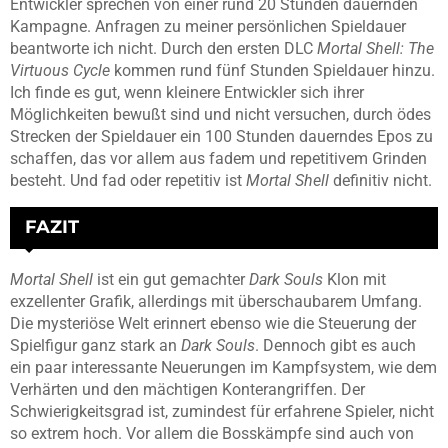
Entwickler sprechen von einer rund 20 Stunden dauernden
Kampagne. Anfragen zu meiner persönlichen Spieldauer
beantworte ich nicht. Durch den ersten DLC
Mortal Shell: The
Virtuous Cycle
kommen rund fünf Stunden Spieldauer hinzu.
Ich finde es gut, wenn kleinere Entwickler sich ihrer
Möglichkeiten bewußt sind und nicht versuchen, durch ödes
Strecken der Spieldauer ein 100 Stunden dauerndes Epos zu
schaffen, das vor allem aus fadem und repetitivem Grinden
besteht. Und fad oder repetitiv ist
Mortal Shell
definitiv nicht.
FAZIT
Mortal Shell
ist ein gut gemachter
Dark Souls
Klon mit
exzellenter Grafik, allerdings mit überschaubarem Umfang.
Die mysteriöse Welt erinnert ebenso wie die Steuerung der
Spielfigur ganz stark an
Dark Souls
. Dennoch gibt es auch
ein paar interessante Neuerungen im Kampfsystem, wie dem
Verhärten und den mächtigen Konterangriffen. Der
Schwierigkeitsgrad ist, zumindest für erfahrene Spieler, nicht
so extrem hoch. Vor allem die Bosskämpfe sind auch von