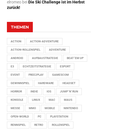
elromeo
bei
Die Ski Challenge ist im Herbst
zurück!
THEMEN
ACTION
ACTION-ADVENTURE
ACTION-ROLLENSPIEL
ADVENTURE
ANDROID
AUFBAUSTRATEGIE
BEAT 'EM UP
E3
ECHTZEITSTRATEGIE
ESPORT
EVENT
FREE2PLAY
GAMESCOM
GEWINNSPIEL
HARDWARE
HEADSET
HORROR
INDIE
IOS
JUMP 'N' RUN
KONSOLE
LINUX
MAC
MAUS
MESSE
MMO
MOBILE
NINTENDO
OPEN-WORLD
PC
PLAYSTATION
RENNSPIEL
RETRO
ROLLENSPIEL