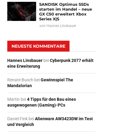
SANDISK Optimus SSDs
starten im Handel – neue
GX C50 erweitert Xbox
Series X|S
von
Hannes Linsbauer
NEUESTE KOMMENTARE
Hannes Linsbauer
bei
Cyberpunk 2077 erhält
eine Erweiterung
Renate Busch
bei
Gewinnspiel The
Mandalorian
Martin
bei
4 Tipps für den Bau eines
ausgewogenen (Gaming)-PCs
Daniel Fink
bei
Alienware AW3423DW im Test
und Vergleich