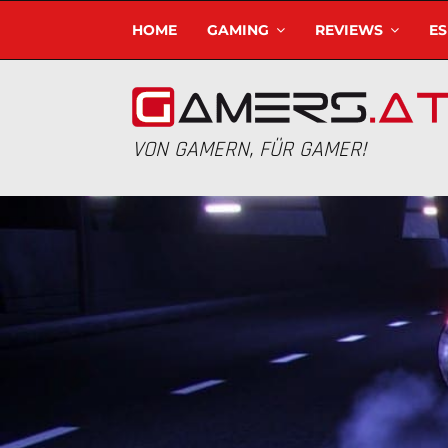
HOME
GAMING
REVIEWS
E
VON GAMERN, FÜR GAMER!