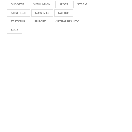
SHOOTER
SIMULATION
SPORT
STEAM
STRATEGIE
SURVIVAL
SWITCH
TASTATUR
UBISOFT
VIRTUAL REALITY
XBOX