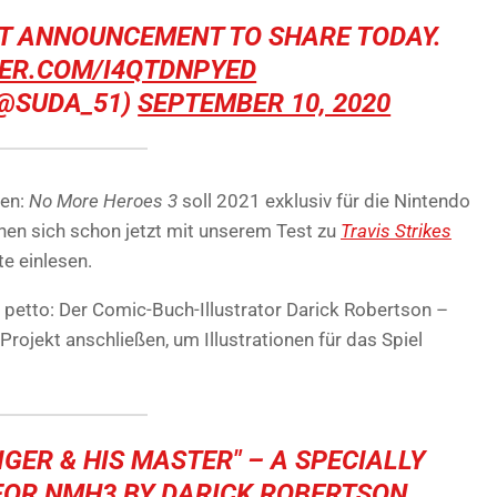
NT ANNOUNCEMENT TO SHARE TODAY.
TER.COM/I4QTDNPYED
@SUDA_51)
SEPTEMBER 10, 2020
den:
No More Heroes 3
soll 2021 exklusiv für die Nintendo
nen sich schon jetzt mit unserem Test zu
Travis Strikes
e einlesen.
 petto: Der Comic-Buch-Illustrator Darick Robertson –
ojekt anschließen, um Illustrationen für das Spiel
GER & HIS MASTER" – A SPECIALLY
FOR NMH3 BY DARICK ROBERTSON.