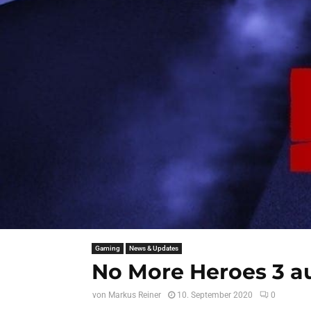
Gaming
News & Updates
No More Heroes 3 a
von
Markus Reiner
10. September 2020
0