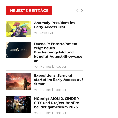
NEUESTE BEITRÄGE
Anomaly President im
Early Access Test
von
Sven Evil
Daedalic Entertainment
zeigt neues
Erscheinungsbild und
kündigt August-Showcase
an
von
Hannes Linsbauer
Expeditions: Samurai
startet im Early Access auf
Steam
von
Hannes Linsbauer
NC zeigt AION 2, CINDER
CITY und Project Bonfire
bei der gamescom 2026
von
Hannes Linsbauer