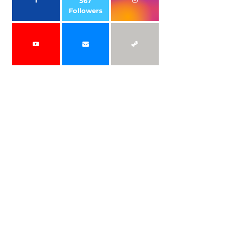
567
Followers