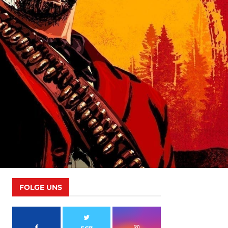
FOLGE UNS