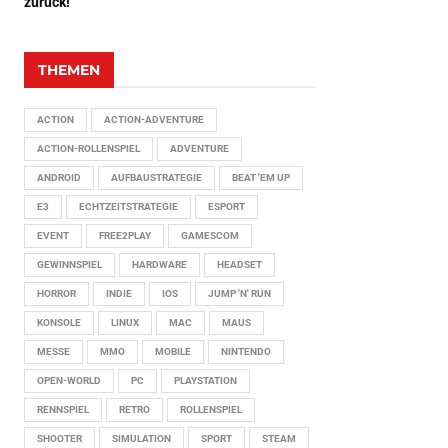
zurück!
THEMEN
ACTION
ACTION-ADVENTURE
ACTION-ROLLENSPIEL
ADVENTURE
ANDROID
AUFBAUSTRATEGIE
BEAT 'EM UP
E3
ECHTZEITSTRATEGIE
ESPORT
EVENT
FREE2PLAY
GAMESCOM
GEWINNSPIEL
HARDWARE
HEADSET
HORROR
INDIE
IOS
JUMP 'N' RUN
KONSOLE
LINUX
MAC
MAUS
MESSE
MMO
MOBILE
NINTENDO
OPEN-WORLD
PC
PLAYSTATION
RENNSPIEL
RETRO
ROLLENSPIEL
SHOOTER
SIMULATION
SPORT
STEAM