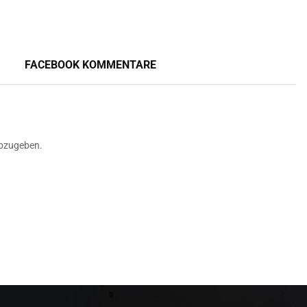
FACEBOOK KOMMENTARE
bzugeben.