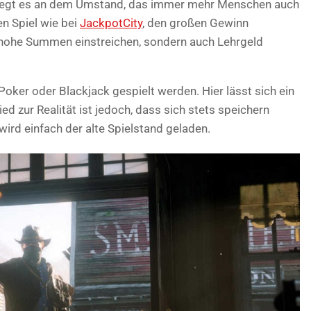
ht liegt es an dem Umstand, das immer mehr Menschen auch
n Spiel wie bei
JackpotCity
, den großen Gewinn
ur hohe Summen einstreichen, sondern auch Lehrgeld
Poker oder Blackjack gespielt werden. Hier lässt sich ein
 zur Realität ist jedoch, dass sich stets speichern
 wird einfach der alte Spielstand geladen.