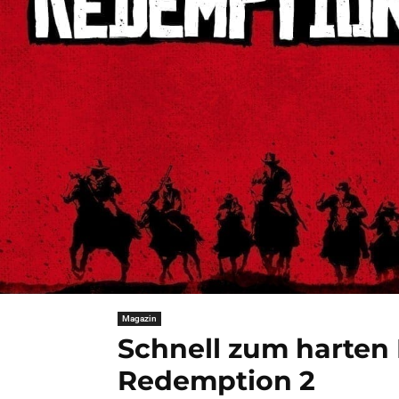
Magazin
Schnell zum harten 
Redemption 2