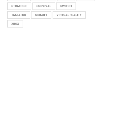
STRATEGIE
SURVIVAL
SWITCH
TASTATUR
UBISOFT
VIRTUAL REALITY
XBOX