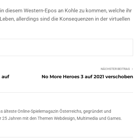
en in diesem Western-Epos an Kohle zu kommen, welche ihr
 Leben, allerdings sind die Konsequenzen in der virtuellen
NÄCHSTER BEITRAG
 auf
No More Heroes 3 auf 2021 verschoben
 älteste Online-Spielemagazin Österreichs, gegründet und
über 25 Jahren mit den Themen Webdesign, Multimedia und Games.