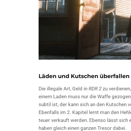
Läden und Kutschen überfallen
Die illegale Art, Geld in
RDR 2
zu verdienen,
einem Laden muss nur die Waffe gezogen 
subtil ist, der kann sich an den Kutschen
Ebenfalls im 2. Kapitel lernt man den He
teuer verkauft werden. Ebenso lässt sich
haben gleich einen ganzen Tresor dabei.