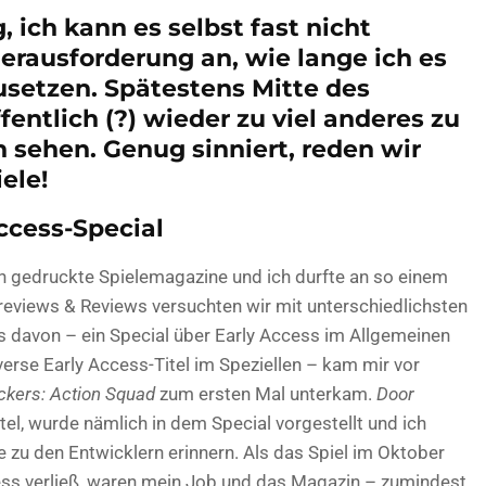
, ich kann es selbst fast nicht
Herausforderung an, wie lange ich es
zusetzen. Spätestens Mitte des
entlich (?) wieder zu viel anderes zu
 sehen. Genug sinniert, reden wir
ele!
ccess-Special
och gedruckte Spielemagazine und ich durfte an so einem
reviews & Reviews versuchten wir mit unterschiedlichsten
s davon – ein Special über Early Access im Allgemeinen
erse Early Access-Titel im Speziellen – kam mir vor
ckers: Action Squad
zum ersten Mal unterkam.
Door
itel, wurde nämlich in dem Special vorgestellt und ich
zu den Entwicklern erinnern. Als das Spiel im Oktober
ess verließ, waren mein Job und das Magazin – zumindest