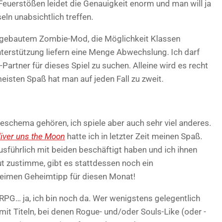
Feuerstößen leidet die Genauigkeit enorm und man will ja
ln unabsichtlich treffen.
gebautem Zombie-Mod, die Möglichkeit Klassen
nterstützung liefern eine Menge Abwechslung. Ich darf
artner für dieses Spiel zu suchen. Alleine wird es recht
meisten Spaß hat man auf jeden Fall zu zweit.
schema gehören, ich spiele aber auch sehr viel anderes.
liver uns the Moon
hatte ich in letzter Zeit meinen Spaß.
sführlich mit beiden beschäftigt haben und ich ihnen
lut zustimme, gibt es stattdessen noch ein
heimen Geheimtipp für diesen Monat!
-RPG… ja, ich bin noch da. Wer wenigstens gelegentlich
 mit Titeln, bei denen Rogue- und/oder Souls-Like (oder -