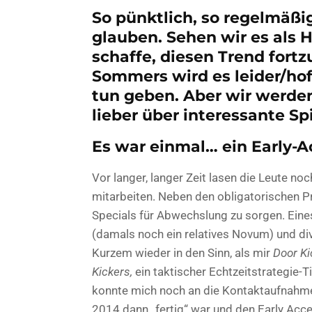
So pünktlich, so regelmäßig
glauben. Sehen wir es als 
schaffe, diesen Trend fort
Sommers wird es leider/hoff
tun geben. Aber wir werden
lieber über interessante Spi
Es war einmal… ein Early-A
Vor langer, langer Zeit lasen die Leute n
mitarbeiten. Neben den obligatorischen P
Specials für Abwechslung zu sorgen. Eine
(damals noch ein relatives Novum) und div
Kurzem wieder in den Sinn, als mir
Door Ki
Kickers,
ein taktischer Echtzeitstrategie-T
konnte mich noch an die Kontaktaufnahme 
2014 dann „fertig“ war und den Early Acc