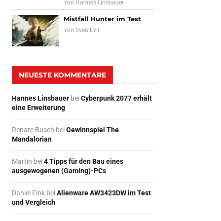
von
Hannes Linsbauer
Mistfall Hunter im Test
von
Sven Evil
NEUESTE KOMMENTARE
Hannes Linsbauer
bei
Cyberpunk 2077 erhält
eine Erweiterung
Renate Busch
bei
Gewinnspiel The
Mandalorian
Martin
bei
4 Tipps für den Bau eines
ausgewogenen (Gaming)-PCs
Daniel Fink
bei
Alienware AW3423DW im Test
und Vergleich