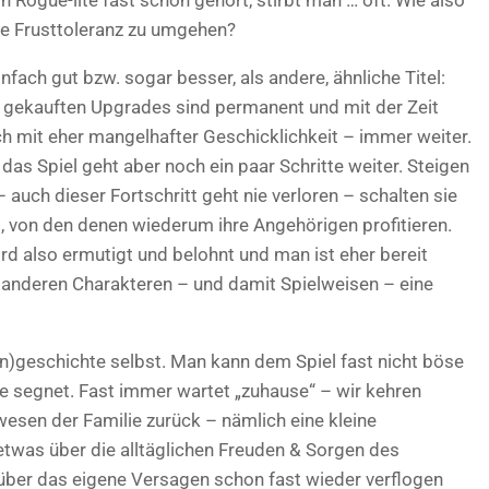
ige Frusttoleranz zu umgehen?
nfach gut bzw. sogar besser, als andere, ähnliche Titel:
r gekauften Upgrades sind permanent und mit der Zeit
 mit eher mangelhafter Geschicklichkeit – immer weiter.
, das Spiel geht aber noch ein paar Schritte weiter. Steigen
– auch dieser Fortschritt geht nie verloren – schalten sie
, von den denen wiederum ihre Angehörigen profitieren.
d also ermutigt und belohnt und man ist eher bereit
 anderen Charakteren – und damit Spielweisen – eine
ien)geschichte selbst. Man kann dem Spiel fast nicht böse
he segnet. Fast immer wartet „zuhause“ – wir kehren
sen der Familie zurück – nämlich eine kleine
twas über die alltäglichen Freuden & Sorgen des
t über das eigene Versagen schon fast wieder verflogen