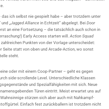
e.
das ich selbst nie gespielt habe – aber trotzdem unter
 und „
Jagged Alliance
in Echtzeit“ abgelegt. Bei
Door
rst an eine Fortsetzung – die tatsächlich auch schon in
rraschung!) Early Access starten will.
Action Squad
 in zahlreichen Punkten von der Vorlage unterscheidet:
er Seite statt von oben und Arcade-Action, wo sonst
elle steht.
leine oder mit einem Coop-Partner – geht es gegen
rch side-scrollende Level. Unterschiedliche Klassen
gsgegenstände und Spezialfähigkeiten mit sich. Neue
 namensgebenden Türen eintritt. Meist erwartet uns auf
ar Wahnsinnige stürzen sich aber auch mit Nahkampf-
offgürtel. Einfach fest zurückballern ist trotzdem nicht