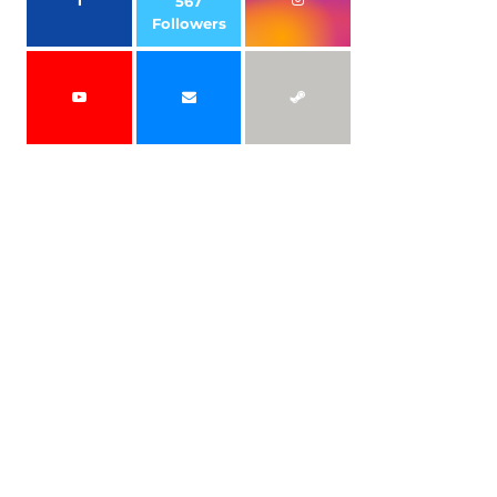
567
Followers