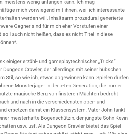
ren, meistens wenig anfangen kann. Ich mag
häftige mich vorwiegend mit ihnen, weil ich interessante
erhalten werden will. Inhaltsarm prozedural generierte
were Gegner sind für mich eher Vorstufen einer
soll auch nicht heißen, dass es nicht Titel in diese
können*.
nk einiger erzähl- und gameplaytechnischer „Tricks“.
her Dungeon Crawler, der allerdings mit seiner hübschen
 Stil, so wie ich, etwas abgewinnen kann. Spielen dürfen
fahrene Monsterjäger in der x-ten Generation, die immer
hützte magische Berg von finsteren Mächten bedroht
 nach und nach in die verschiedensten ober- und
und ersetzen damit ein Klassensystem. Vater John tankt
 einer meisterhafte Bogenschützin, der jüngste Sohn Kevin
hatten usw. usf. Als Dungeon Crawler bietet das Spiel
n Rogue-lite fast schon gehört, stirbt man … oft. Wie also