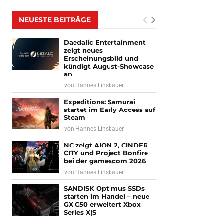
NEUESTE BEITRÄGE
Daedalic Entertainment
zeigt neues
Erscheinungsbild und
kündigt August-Showcase
an
von
Hannes Linsbauer
Expeditions: Samurai
startet im Early Access auf
Steam
von
Hannes Linsbauer
NC zeigt AION 2, CINDER
CITY und Project Bonfire
bei der gamescom 2026
von
Hannes Linsbauer
SANDISK Optimus SSDs
starten im Handel – neue
GX C50 erweitert Xbox
Series X|S