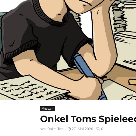
Magazin
Onkel Toms Spielee
von
Onkel Tom
27. Mai 2020
0