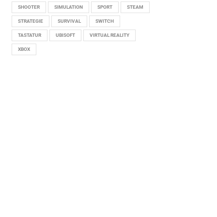
SHOOTER
SIMULATION
SPORT
STEAM
STRATEGIE
SURVIVAL
SWITCH
TASTATUR
UBISOFT
VIRTUAL REALITY
XBOX