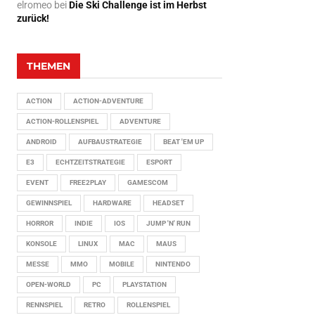
elromeo
bei
Die Ski Challenge ist im Herbst
zurück!
THEMEN
ACTION
ACTION-ADVENTURE
ACTION-ROLLENSPIEL
ADVENTURE
ANDROID
AUFBAUSTRATEGIE
BEAT 'EM UP
E3
ECHTZEITSTRATEGIE
ESPORT
EVENT
FREE2PLAY
GAMESCOM
GEWINNSPIEL
HARDWARE
HEADSET
HORROR
INDIE
IOS
JUMP 'N' RUN
KONSOLE
LINUX
MAC
MAUS
MESSE
MMO
MOBILE
NINTENDO
OPEN-WORLD
PC
PLAYSTATION
RENNSPIEL
RETRO
ROLLENSPIEL