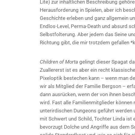
Lite) zur inhaltlichen Beschreibung gehö
Herausforderung in Spielen, aber ich besc
Geschichte erleben und ganz allgemein unt
Endlos-Level, Perma-Death und absurd sch
Selbstfolterung. Aber jedem das Seine und 
Richtung gibt, die mir trotzdem gefallen *
Children of Morta
gelingt dieser Spagat da
Zuallererst ist es aber ein recht klassisc
Pixeloptik bestechen kann – wenn man dem
wir als Mitglied der Familie Bergson – er
dann ausrücken, wenn der von ihnen besc
wird. Fast alle Familienmitglieder können
unterirdischen Dungeons geführt werden 
mit Schwert und Schild, Tochter Linda ist
bevorzugt Dolche und Angriffe aus dem Sc
solide Standardkost und, wie es sich für ei