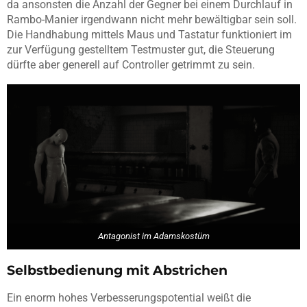
da ansonsten die Anzahl der Gegner bei einem Durchlauf in
Rambo-Manier irgendwann nicht mehr bewältigbar sein soll.
Die Handhabung mittels Maus und Tastatur funktioniert im
zur Verfügung gestelltem Testmuster gut, die Steuerung
dürfte aber generell auf Controller getrimmt zu sein.
Antagonist im Adamskostüm
Selbstbedienung mit Abstrichen
Ein enorm hohes Verbesserungspotential weißt die