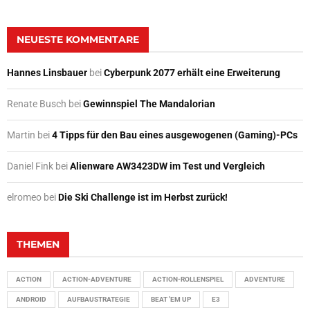
NEUESTE KOMMENTARE
Hannes Linsbauer
bei
Cyberpunk 2077 erhält eine Erweiterung
Renate Busch
bei
Gewinnspiel The Mandalorian
Martin
bei
4 Tipps für den Bau eines ausgewogenen (Gaming)-PCs
Daniel Fink
bei
Alienware AW3423DW im Test und Vergleich
elromeo
bei
Die Ski Challenge ist im Herbst zurück!
THEMEN
ACTION
ACTION-ADVENTURE
ACTION-ROLLENSPIEL
ADVENTURE
ANDROID
AUFBAUSTRATEGIE
BEAT 'EM UP
E3