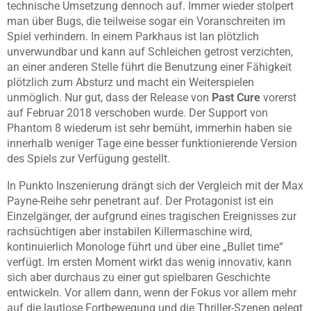
technische Umsetzung dennoch auf. Immer wieder stolpert
man über Bugs, die teilweise sogar ein Voranschreiten im
Spiel verhindern. In einem Parkhaus ist Ian plötzlich
unverwundbar und kann auf Schleichen getrost verzichten,
an einer anderen Stelle führt die Benutzung einer Fähigkeit
plötzlich zum Absturz und macht ein Weiterspielen
unmöglich. Nur gut, dass der Release von
Past Cure
vorerst
auf Februar 2018 verschoben wurde. Der Support von
Phantom 8 wiederum ist sehr bemüht, immerhin haben sie
innerhalb weniger Tage eine besser funktionierende Version
des Spiels zur Verfügung gestellt.
In Punkto Inszenierung drängt sich der Vergleich mit der Max
Payne-Reihe sehr penetrant auf. Der Protagonist ist ein
Einzelgänger, der aufgrund eines tragischen Ereignisses zur
rachsüchtigen aber instabilen Killermaschine wird,
kontinuierlich Monologe führt und über eine „Bullet time“
verfügt. Im ersten Moment wirkt das wenig innovativ, kann
sich aber durchaus zu einer gut spielbaren Geschichte
entwickeln. Vor allem dann, wenn der Fokus vor allem mehr
auf die lautlose Fortbewegung und die Thriller-Szenen gelegt