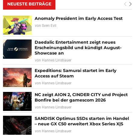
NEUESTE BEITRÄGE
Anomaly President im Early Access Test
von
Sven Evil
Daedalic Entertainment zeigt neues
Erscheinungsbild und kündigt August-
Showcase an
von
Hannes Linsbauer
Expeditions: Samurai startet im Early
Access auf Steam
von
Hannes Linsbauer
NC zeigt AION 2, CINDER CITY und Project
Bonfire bei der gamescom 2026
von
Hannes Linsbauer
SANDISK Optimus SSDs starten im Handel
– neue GX C50 erweitert Xbox Series X|S
von
Hannes Linsbauer