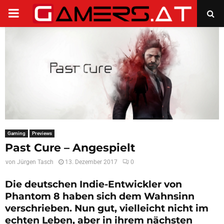
PRIMARY
MENU
Gaming
Previews
Past Cure – Angespielt
von
Jürgen Tasch
13. Dezember 2017
0
Die deutschen Indie-Entwickler von
Phantom 8 haben sich dem Wahnsinn
verschrieben. Nun gut, vielleicht nicht im
echten Leben, aber in ihrem nächsten