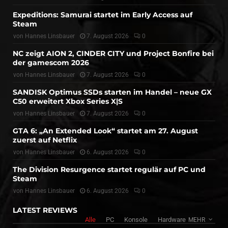
Expeditions: Samurai startet im Early Access auf
Steam
von
Hannes Linsbauer
7. August 2026
0
NC zeigt AION 2, CINDER CITY und Project Bonfire bei
der gamescom 2026
von
Hannes Linsbauer
7. August 2026
0
SANDISK Optimus SSDs starten im Handel – neue GX
C50 erweitert Xbox Series X|S
von
Hannes Linsbauer
7. August 2026
0
GTA 6: „An Extended Look“ startet am 27. August
zuerst auf Netflix
von
Hannes Linsbauer
6. August 2026
0
The Division Resurgence startet regulär auf PC und
Steam
von
Hannes Linsbauer
6. August 2026
0
LATEST REVIEWS
Alle
PC
Konsole
Hardware
MEHR