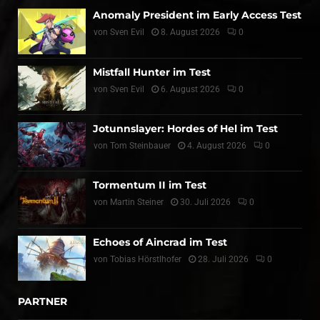
Anomaly President im Early Access Test
von
Sven Evil
8. August 2026
0
Mistfall Hunter im Test
von
Sven Evil
6. August 2026
0
Jotunnslayer: Hordes of Hel im Test
von
Tom Steinbauer
4. August 2026
0
Tormentum II im Test
von
Martin Steiner
30. Juli 2026
0
Echoes of Aincrad im Test
von
Tobias Hörstlhofer
28. Juli 2026
0
PARTNER