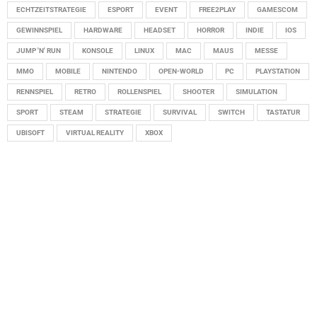
ECHTZEITSTRATEGIE
ESPORT
EVENT
FREE2PLAY
GAMESCOM
GEWINNSPIEL
HARDWARE
HEADSET
HORROR
INDIE
IOS
JUMP 'N' RUN
KONSOLE
LINUX
MAC
MAUS
MESSE
MMO
MOBILE
NINTENDO
OPEN-WORLD
PC
PLAYSTATION
RENNSPIEL
RETRO
ROLLENSPIEL
SHOOTER
SIMULATION
SPORT
STEAM
STRATEGIE
SURVIVAL
SWITCH
TASTATUR
UBISOFT
VIRTUAL REALITY
XBOX