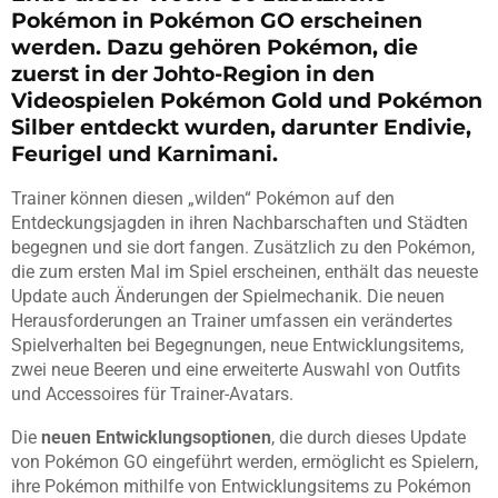
Pokémon in Pokémon GO erscheinen
werden. Dazu gehören Pokémon, die
zuerst in der Johto-Region in den
Videospielen Pokémon Gold und Pokémon
Silber entdeckt wurden, darunter Endivie,
Feurigel und Karnimani.
Trainer können diesen „wilden“ Pokémon auf den
Entdeckungsjagden in ihren Nachbarschaften und Städten
begegnen und sie dort fangen. Zusätzlich zu den Pokémon,
die zum ersten Mal im Spiel erscheinen, enthält das neueste
Update auch Änderungen der Spielmechanik. Die neuen
Herausforderungen an Trainer umfassen ein verändertes
Spielverhalten bei Begegnungen, neue Entwicklungsitems,
zwei neue Beeren und eine erweiterte Auswahl von Outfits
und Accessoires für Trainer-Avatars.
Die
neuen Entwicklungsoptionen
, die durch dieses Update
von Pokémon GO eingeführt werden, ermöglicht es Spielern,
ihre Pokémon mithilfe von Entwicklungsitems zu Pokémon