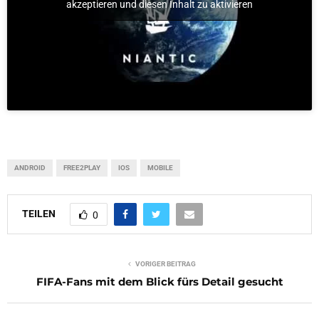
akzeptieren und diesen Inhalt zu aktivieren
ANDROID
FREE2PLAY
IOS
MOBILE
TEILEN
0
VORIGER BEITRAG
FIFA-Fans mit dem Blick fürs Detail gesucht