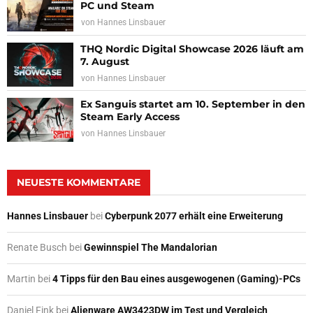
PC und Steam
von
Hannes Linsbauer
THQ Nordic Digital Showcase 2026 läuft am
7. August
von
Hannes Linsbauer
Ex Sanguis startet am 10. September in den
Steam Early Access
von
Hannes Linsbauer
NEUESTE KOMMENTARE
Hannes Linsbauer
bei
Cyberpunk 2077 erhält eine Erweiterung
Renate Busch
bei
Gewinnspiel The Mandalorian
Martin
bei
4 Tipps für den Bau eines ausgewogenen (Gaming)-PCs
Daniel Fink
bei
Alienware AW3423DW im Test und Vergleich