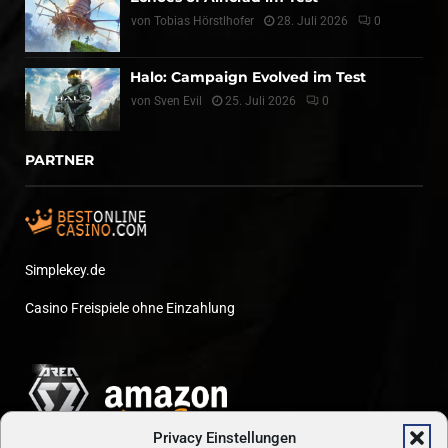
von
Tobias Hörstlhofer
28. Juli 2026
0
Halo: Campaign Evolved im Test
von
Sven Evil
25. Juli 2026
0
PARTNER
Simplekey.de
Casino Freispiele ohne Einzahlung
Privacy Einstellungen