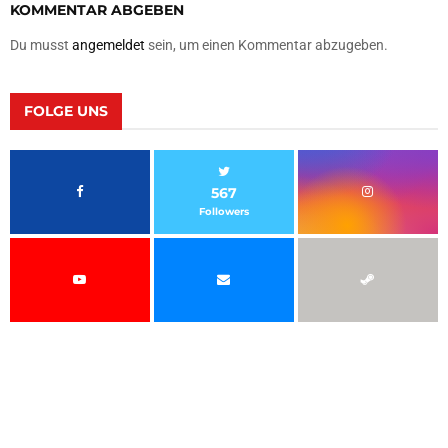
KOMMENTAR ABGEBEN
Du musst
angemeldet
sein, um einen Kommentar abzugeben.
FOLGE UNS
567
Followers