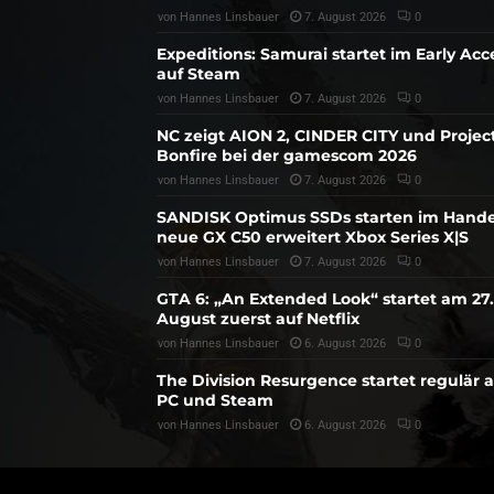
von
Hannes Linsbauer
7. August 2026
0
Expeditions: Samurai startet im Early Acc
auf Steam
von
Hannes Linsbauer
7. August 2026
0
NC zeigt AION 2, CINDER CITY und Projec
Bonfire bei der gamescom 2026
von
Hannes Linsbauer
7. August 2026
0
SANDISK Optimus SSDs starten im Hande
neue GX C50 erweitert Xbox Series X|S
von
Hannes Linsbauer
7. August 2026
0
GTA 6: „An Extended Look“ startet am 27.
August zuerst auf Netflix
von
Hannes Linsbauer
6. August 2026
0
The Division Resurgence startet regulär 
PC und Steam
von
Hannes Linsbauer
6. August 2026
0