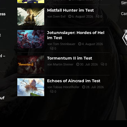
Sim
Mistfall Hunter im Test
ess
Cas
von
Sven Evil
6. August 2026
0
Jotunnslayer: Hordes of Hel
t
im Test
von
Tom Steinbauer
4. August 2026
0
l –
Tormentum II im Test
von
Martin Steiner
30. Juli 2026
0
Echoes of Aincrad im Test
von
Tobias Hörstlhofer
28. Juli 2026
0
auf