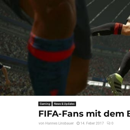
Gaming
News & Updates
FIFA-Fans mit dem B
von
Hannes Linsbauer
14. Feber 2017
0