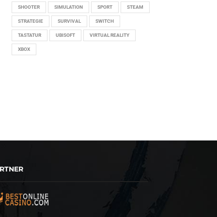
SHOOTER
SIMULATION
SPORT
STEAM
STRATEGIE
SURVIVAL
SWITCH
TASTATUR
UBISOFT
VIRTUAL REALITY
XBOX
RTNER