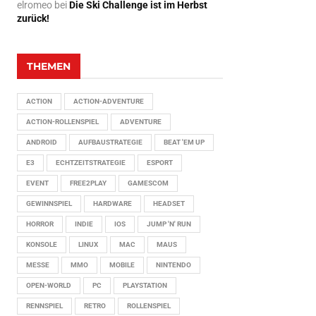
elromeo
bei
Die Ski Challenge ist im Herbst
zurück!
THEMEN
ACTION
ACTION-ADVENTURE
ACTION-ROLLENSPIEL
ADVENTURE
ANDROID
AUFBAUSTRATEGIE
BEAT 'EM UP
E3
ECHTZEITSTRATEGIE
ESPORT
EVENT
FREE2PLAY
GAMESCOM
GEWINNSPIEL
HARDWARE
HEADSET
HORROR
INDIE
IOS
JUMP 'N' RUN
KONSOLE
LINUX
MAC
MAUS
MESSE
MMO
MOBILE
NINTENDO
OPEN-WORLD
PC
PLAYSTATION
RENNSPIEL
RETRO
ROLLENSPIEL