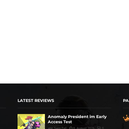
LATEST REVIEWS
PA
Anomaly President im Early
Access Test
von
Sven Evil
8. August 2026
0