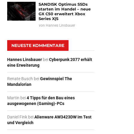
SANDISK Optimus SSDs
starten im Handel – neue
GX C50 erweitert Xbox
Series X|S
von
Hannes Linsbauer
NEUESTE KOMMENTARE
Hannes Linsbauer
bei
Cyberpunk 2077 erhält
eine Erweiterung
Renate Busch
bei
Gewinnspiel The
Mandalorian
Martin
bei
4 Tipps für den Bau eines
ausgewogenen (Gaming)-PCs
Daniel Fink
bei
Alienware AW3423DW im Test
und Vergleich