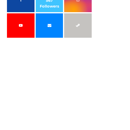
567
Followers