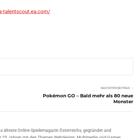
ifa-talentscout.ea.com/
NÄCHSTER BEITRAG
Pokémon GO – Bald mehr als 80 neue
Monster
 älteste Online-Spielemagazin Österreichs, gegründet und
über 25 Jahren mit den Themen Webdesign, Multimedia und Games.