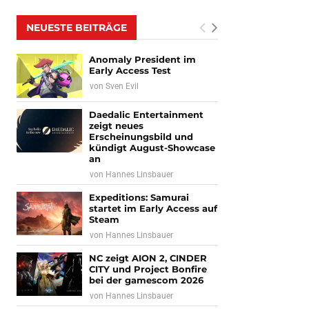
NEUESTE BEITRÄGE
Anomaly President im
Early Access Test
von
Sven Evil
Daedalic Entertainment
zeigt neues
Erscheinungsbild und
kündigt August-Showcase
an
von
Hannes Linsbauer
Expeditions: Samurai
startet im Early Access auf
Steam
von
Hannes Linsbauer
NC zeigt AION 2, CINDER
CITY und Project Bonfire
bei der gamescom 2026
von
Hannes Linsbauer