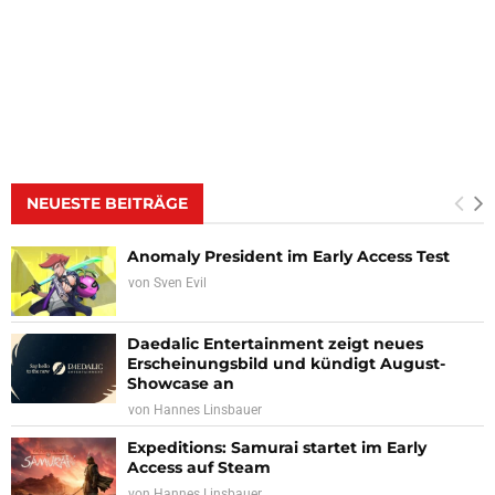
NEUESTE BEITRÄGE
Anomaly President im Early Access Test
von
Sven Evil
Daedalic Entertainment zeigt neues
Erscheinungsbild und kündigt August-
Showcase an
von
Hannes Linsbauer
Expeditions: Samurai startet im Early
Access auf Steam
von
Hannes Linsbauer