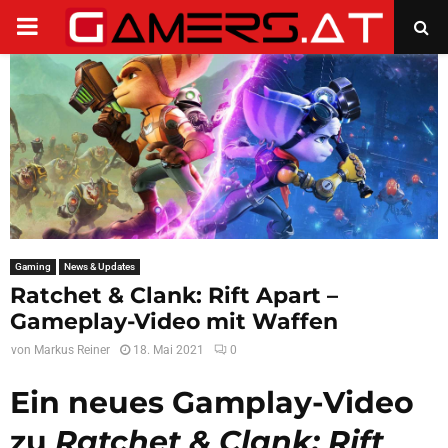
PRIMARY
MENU
Gaming
News & Updates
Ratchet & Clank: Rift Apart –
Gameplay-Video mit Waffen
von
Markus Reiner
18. Mai 2021
0
Ein neues Gamplay-Video
zu
Ratchet & Clank: Rift