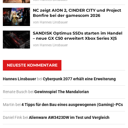
NC zeigt AION 2, CINDER CITY und Project
Bonfire bei der gamescom 2026
von
Hannes Linsbauer
SANDISK Optimus SSDs starten im Handel
– neue GX C50 erweitert Xbox Series X|S
von
Hannes Linsbauer
NEUESTE KOMMENTARE
Hannes Linsbauer
bei
Cyberpunk 2077 erhält eine Erweiterung
Renate Busch
bei
Gewinnspiel The Mandalorian
Martin
bei
4 Tipps für den Bau eines ausgewogenen (Gaming)-PCs
Daniel Fink
bei
Alienware AW3423DW im Test und Vergleich