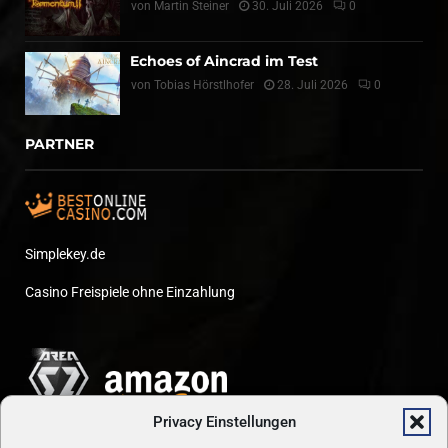
von
Martin Steiner
30. Juli 2026
0
Echoes of Aincrad im Test
von
Tobias Hörstlhofer
28. Juli 2026
0
PARTNER
Simplekey.de
Casino Freispiele ohne Einzahlung
Privacy Einstellungen