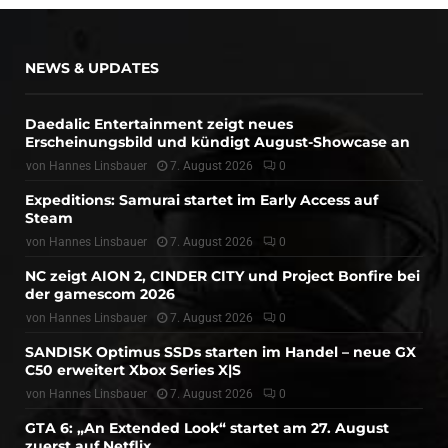
NEWS & UPDATES
Daedalic Entertainment zeigt neues
Erscheinungsbild und kündigt August-Showcase an
von
Hannes Linsbauer
7. August 2026
0
Expeditions: Samurai startet im Early Access auf
Steam
von
Hannes Linsbauer
7. August 2026
0
NC zeigt AION 2, CINDER CITY und Project Bonfire bei
der gamescom 2026
von
Hannes Linsbauer
7. August 2026
0
SANDISK Optimus SSDs starten im Handel – neue GX
C50 erweitert Xbox Series X|S
von
Hannes Linsbauer
7. August 2026
0
GTA 6: „An Extended Look“ startet am 27. August
zuerst auf Netflix