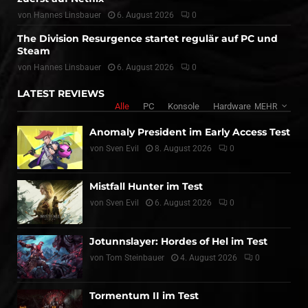
von
Hannes Linsbauer
6. August 2026
0
The Division Resurgence startet regulär auf PC und
Steam
von
Hannes Linsbauer
6. August 2026
0
LATEST REVIEWS
Alle
PC
Konsole
Hardware
MEHR
Anomaly President im Early Access Test
von
Sven Evil
8. August 2026
0
Mistfall Hunter im Test
von
Sven Evil
6. August 2026
0
Jotunnslayer: Hordes of Hel im Test
von
Tom Steinbauer
4. August 2026
0
Tormentum II im Test