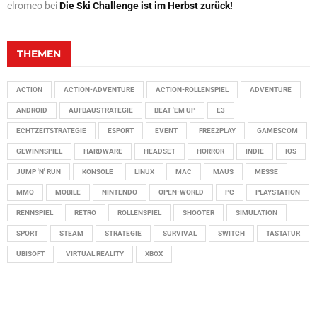
elromeo
bei
Die Ski Challenge ist im Herbst zurück!
THEMEN
ACTION
ACTION-ADVENTURE
ACTION-ROLLENSPIEL
ADVENTURE
ANDROID
AUFBAUSTRATEGIE
BEAT 'EM UP
E3
ECHTZEITSTRATEGIE
ESPORT
EVENT
FREE2PLAY
GAMESCOM
GEWINNSPIEL
HARDWARE
HEADSET
HORROR
INDIE
IOS
JUMP 'N' RUN
KONSOLE
LINUX
MAC
MAUS
MESSE
MMO
MOBILE
NINTENDO
OPEN-WORLD
PC
PLAYSTATION
RENNSPIEL
RETRO
ROLLENSPIEL
SHOOTER
SIMULATION
SPORT
STEAM
STRATEGIE
SURVIVAL
SWITCH
TASTATUR
UBISOFT
VIRTUAL REALITY
XBOX