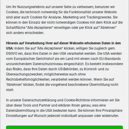
Um Ihr Nutzungserlebnis auf unserer Seite zu verbessern, benutzen wir
Cookies, die technisch notwendig für die Funktionalität unserer Website
sind aber auch Cookies für Analyse-, Marketing und Trackingzwecke. Sie
können in den Einsatz der nicht notwendigen Cookies mit dem Klick auf die
Schaltfläche
"
Alle Akzeptieren
"
einwilligen oder per Klick auf
"
Ablehnen
"
sich anders entscheiden.
Hinweis auf Verarbeitung Ihrer auf dieser Webseite erhobenen Daten in den
USA:
Indem Sie auf "Alle Akzeptieren" klicken, willigen Sie zugleich gem.
ÜBER UNS
DSGVO ein, dass Ihre Daten in den USA verarbeitet werden. Die USA werden
vom Europäischen Gerichtshof als ein Land mit einem nach EU-Standards
VON GAMERN, FÜR GAMER! Gamers.at ist das älteste Online-
unzureichendem Datenschutzniveau eingeschätzt. Es besteht insbesondere
Spielemagazin Österreichs und bringt täglich aktuelle News,
das Risiko, dass Ihre Daten durch US-Behörden, zu Kontroll- und zu
Reviews und Videos zu PC- und Konsolenspielen, Gaming-
Überwachungszwecken, möglicherweise auch ohne
Rechtsbehelfsmöglichkeiten, verarbeitet werden können. Wenn Sie auf
Hardware und aus der Welt des e-Sport's.
"Ablehnen" klicken, findet die vorgehend beschriebene Übermittlung nicht
statt.
Schreib uns:
redaktion@gamers.at
In unserer Datenschutzerklärung und Cookie-Richtlinie informieren wir Sie
über diese Tools und Partner und erklären Ihnen genau, was eine
FOLGE UNS
Datenübermittlung in die USA bedeuten kann. Sie können Ihre Privatsphäre-
Einstellungen auf Wunsch jederzeit individuell anpassen oder widerrufen.