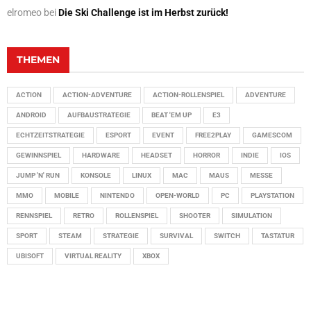
elromeo
bei
Die Ski Challenge ist im Herbst zurück!
THEMEN
ACTION
ACTION-ADVENTURE
ACTION-ROLLENSPIEL
ADVENTURE
ANDROID
AUFBAUSTRATEGIE
BEAT 'EM UP
E3
ECHTZEITSTRATEGIE
ESPORT
EVENT
FREE2PLAY
GAMESCOM
GEWINNSPIEL
HARDWARE
HEADSET
HORROR
INDIE
IOS
JUMP 'N' RUN
KONSOLE
LINUX
MAC
MAUS
MESSE
MMO
MOBILE
NINTENDO
OPEN-WORLD
PC
PLAYSTATION
RENNSPIEL
RETRO
ROLLENSPIEL
SHOOTER
SIMULATION
SPORT
STEAM
STRATEGIE
SURVIVAL
SWITCH
TASTATUR
UBISOFT
VIRTUAL REALITY
XBOX