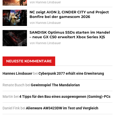
von
Hannes Linsbauer
NC zeigt AION 2, CINDER CITY und Project
Bonfire bei der gamescom 2026
von
Hannes Linsbauer
SANDISK Optimus SSDs starten im Handel
– neue GX C50 erweitert Xbox Series X|S
von
Hannes Linsbauer
NEUESTE KOMMENTARE
Hannes Linsbauer
bei
Cyberpunk 2077 erhält eine Erweiterung
Renate Busch
bei
Gewinnspiel The Mandalorian
Martin
bei
4 Tipps für den Bau eines ausgewogenen (Gaming)-PCs
Daniel Fink
bei
Alienware AW3423DW im Test und Vergleich