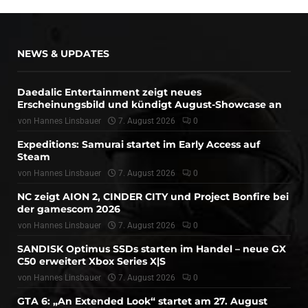
NEWS & UPDATES
Daedalic Entertainment zeigt neues
Erscheinungsbild und kündigt August-Showcase an
von
Hannes Linsbauer
7. August 2026
0
Expeditions: Samurai startet im Early Access auf
Steam
von
Hannes Linsbauer
7. August 2026
0
NC zeigt AION 2, CINDER CITY und Project Bonfire bei
der gamescom 2026
von
Hannes Linsbauer
7. August 2026
0
SANDISK Optimus SSDs starten im Handel – neue GX
C50 erweitert Xbox Series X|S
von
Hannes Linsbauer
7. August 2026
0
GTA 6: „An Extended Look“ startet am 27. August