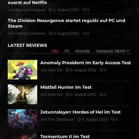
zuerst auf Netflix
von
Hannes Linsbauer
6. August 2026
0
The Division Resurgence startet regulär auf PC und
Steam
von
Hannes Linsbauer
6. August 2026
0
LATEST REVIEWS
Alle
PC
Konsole
Hardware
MEHR
Anomaly President im Early Access Test
von
Sven Evil
8. August 2026
0
Mistfall Hunter im Test
von
Sven Evil
6. August 2026
0
Jotunnslayer: Hordes of Hel im Test
von
Tom Steinbauer
4. August 2026
0
Tormentum II im Test