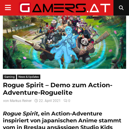
PRIMARY
MENU
Gaming
News & Updates
Rogue Spirit – Demo zum Action-
Adventure-Roguelite
von
Markus Reiner
22. April 2021
0
Rogue Spirit
, ein Action-Adventure
inspiriert von japanischen Anime stammt
vom in Breslau ansässigen Studio Kids