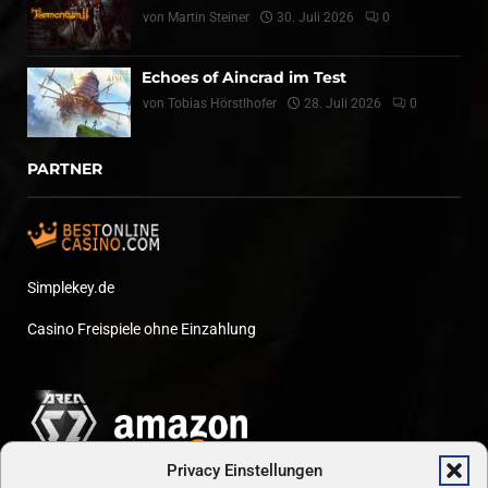
von
Martin Steiner
30. Juli 2026
0
Echoes of Aincrad im Test
von
Tobias Hörstlhofer
28. Juli 2026
0
PARTNER
Simplekey.de
Casino Freispiele ohne Einzahlung
Privacy Einstellungen