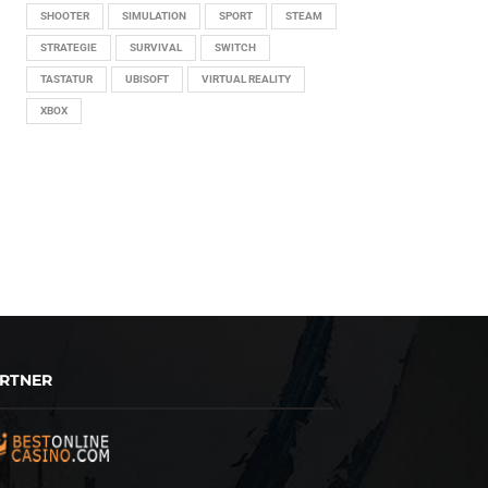
SHOOTER
SIMULATION
SPORT
STEAM
STRATEGIE
SURVIVAL
SWITCH
TASTATUR
UBISOFT
VIRTUAL REALITY
XBOX
RTNER