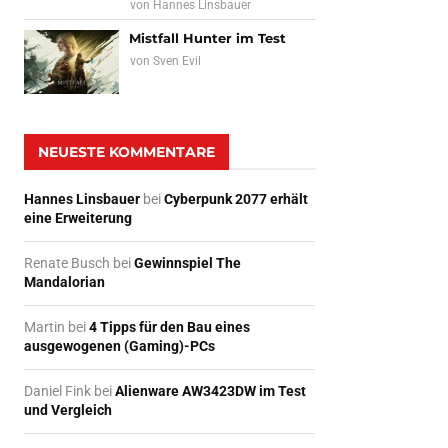
von
Hannes Linsbauer
Mistfall Hunter im Test
von
Sven Evil
NEUESTE KOMMENTARE
Hannes Linsbauer
bei
Cyberpunk 2077 erhält
eine Erweiterung
Renate Busch
bei
Gewinnspiel The
Mandalorian
Martin
bei
4 Tipps für den Bau eines
ausgewogenen (Gaming)-PCs
Daniel Fink
bei
Alienware AW3423DW im Test
und Vergleich