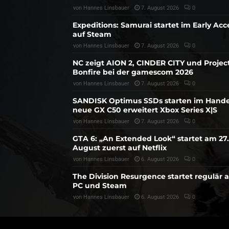
von
Hannes Linsbauer
7. August 2026
0
Expeditions: Samurai startet im Early Acc
auf Steam
von
Hannes Linsbauer
7. August 2026
0
NC zeigt AION 2, CINDER CITY und Projec
Bonfire bei der gamescom 2026
von
Hannes Linsbauer
7. August 2026
0
SANDISK Optimus SSDs starten im Hande
neue GX C50 erweitert Xbox Series X|S
von
Hannes Linsbauer
7. August 2026
0
GTA 6: „An Extended Look“ startet am 27.
August zuerst auf Netflix
von
Hannes Linsbauer
6. August 2026
0
The Division Resurgence startet regulär 
PC und Steam
von
Hannes Linsbauer
6. August 2026
0