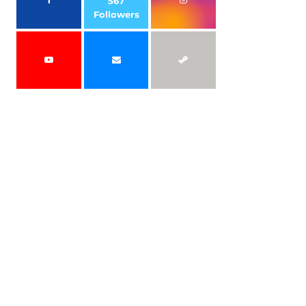
567
Followers