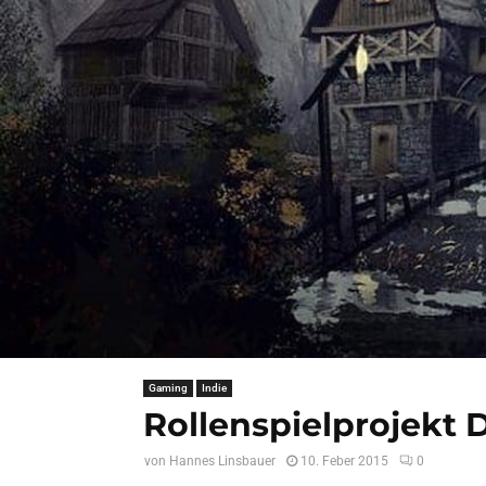
Gaming
Indie
Rollenspielprojekt
von
Hannes Linsbauer
10. Feber 2015
0