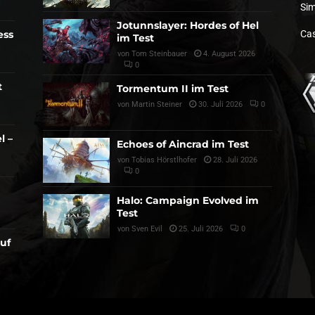
Sim
Jotunnslayer: Hordes of Hel
ess
Cas
im Test
von
Tom Steinbauer
4. August 2026
0
t
Tormentum II im Test
von
Martin Steiner
30. Juli 2026
0
l –
Echoes of Aincrad im Test
von
Tobias Hörstlhofer
28. Juli 2026
0
Halo: Campaign Evolved im
Test
von
Sven Evil
25. Juli 2026
0
auf