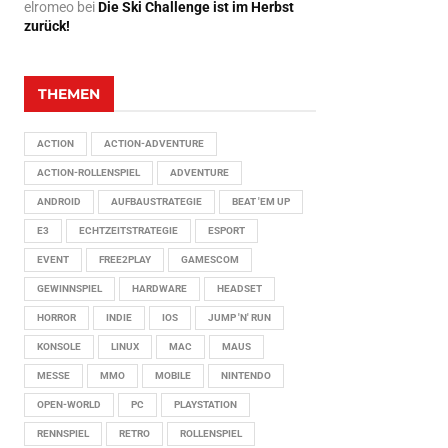
elromeo
bei
Die Ski Challenge ist im Herbst
zurück!
THEMEN
ACTION
ACTION-ADVENTURE
ACTION-ROLLENSPIEL
ADVENTURE
ANDROID
AUFBAUSTRATEGIE
BEAT 'EM UP
E3
ECHTZEITSTRATEGIE
ESPORT
EVENT
FREE2PLAY
GAMESCOM
GEWINNSPIEL
HARDWARE
HEADSET
HORROR
INDIE
IOS
JUMP 'N' RUN
KONSOLE
LINUX
MAC
MAUS
MESSE
MMO
MOBILE
NINTENDO
OPEN-WORLD
PC
PLAYSTATION
RENNSPIEL
RETRO
ROLLENSPIEL