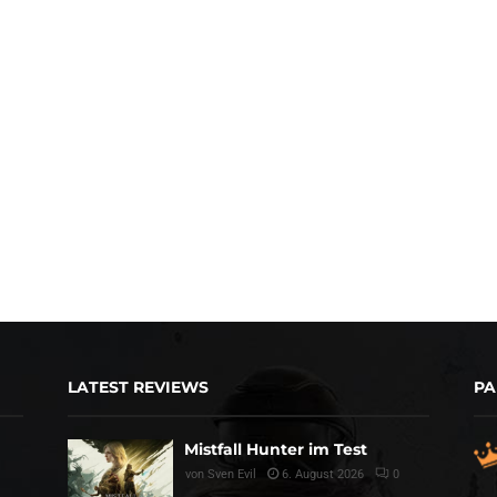
LATEST REVIEWS
PA
Mistfall Hunter im Test
von
Sven Evil
6. August 2026
0