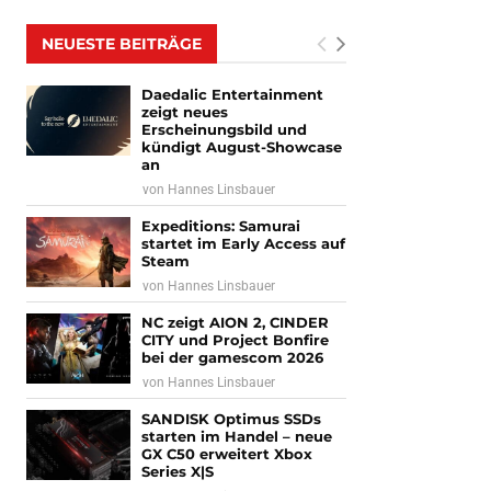
NEUESTE BEITRÄGE
Daedalic Entertainment
zeigt neues
Erscheinungsbild und
kündigt August-Showcase
an
von
Hannes Linsbauer
Expeditions: Samurai
startet im Early Access auf
Steam
von
Hannes Linsbauer
NC zeigt AION 2, CINDER
CITY und Project Bonfire
bei der gamescom 2026
von
Hannes Linsbauer
SANDISK Optimus SSDs
starten im Handel – neue
GX C50 erweitert Xbox
Series X|S