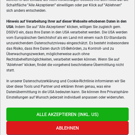
Schaltfläche
"
Alle Akzeptieren
"
einwilligen oder per Klick auf
"
Ablehnen
"
sich anders entscheiden.
Hinweis auf Verarbeitung Ihrer auf dieser Webseite erhobenen Daten in den
USA:
Indem Sie auf "Alle Akzeptieren" klicken, willigen Sie zugleich gem.
ÜBER UNS
DSGVO ein, dass Ihre Daten in den USA verarbeitet werden. Die USA werden
vom Europäischen Gerichtshof als ein Land mit einem nach EU-Standards
VON GAMERN, FÜR GAMER! Gamers.at ist das älteste Online-
unzureichendem Datenschutzniveau eingeschätzt. Es besteht insbesondere
Spielemagazin Österreichs und bringt täglich aktuelle News,
das Risiko, dass Ihre Daten durch US-Behörden, zu Kontroll- und zu
Reviews und Videos zu PC- und Konsolenspielen, Gaming-
Überwachungszwecken, möglicherweise auch ohne
Hardware und aus der Welt des e-Sport's.
Rechtsbehelfsmöglichkeiten, verarbeitet werden können. Wenn Sie auf
"Ablehnen" klicken, findet die vorgehend beschriebene Übermittlung nicht
Schreib uns:
redaktion@gamers.at
statt.
In unserer Datenschutzerklärung und Cookie-Richtlinie informieren wir Sie
über diese Tools und Partner und erklären Ihnen genau, was eine
FOLGE UNS
Datenübermittlung in die USA bedeuten kann. Sie können Ihre Privatsphäre-
Einstellungen auf Wunsch jederzeit individuell anpassen oder widerrufen.
ALLE AKZEPTIEREN (INKL. US)
ABLEHNEN