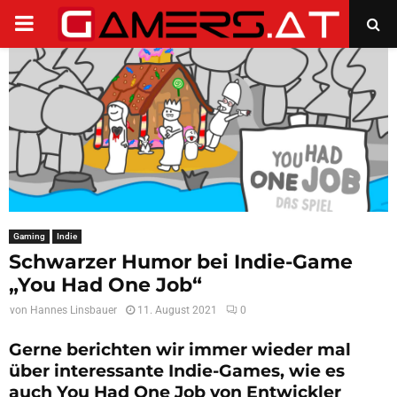
PRIMARY
MENU
Gaming
Indie
Schwarzer Humor bei Indie-Game
„You Had One Job“
von
Hannes Linsbauer
11. August 2021
0
Gerne berichten wir immer wieder mal
über interessante Indie-Games, wie es
auch You Had One Job von Entwickler