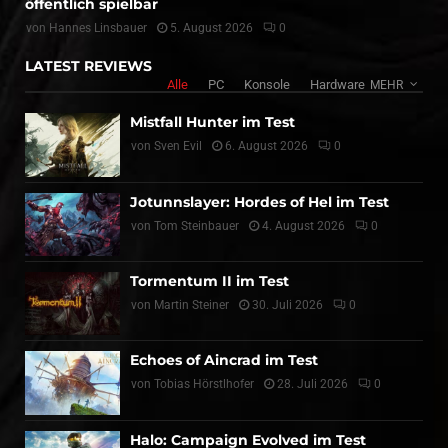
öffentlich spielbar
von
Hannes Linsbauer
5. August 2026
0
LATEST REVIEWS
Alle
PC
Konsole
Hardware
MEHR
Mistfall Hunter im Test
von
Sven Evil
6. August 2026
0
Jotunnslayer: Hordes of Hel im Test
von
Tom Steinbauer
4. August 2026
0
Tormentum II im Test
von
Martin Steiner
30. Juli 2026
0
Echoes of Aincrad im Test
von
Tobias Hörstlhofer
28. Juli 2026
0
Halo: Campaign Evolved im Test