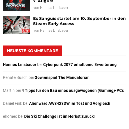
7. August
von
Hannes Linsbauer
Ex Sanguis startet am 10. September in den
Steam Early Access
von
Hannes Linsbauer
NEUESTE KOMMENTARE
Hannes Linsbauer
bei
Cyberpunk 2077 erhält eine Erweiterung
Renate Busch
bei
Gewinnspiel The Mandalorian
Martin
bei
4 Tipps für den Bau eines ausgewogenen (Gaming)-PCs
Daniel Fink
bei
Alienware AW3423DW im Test und Vergleich
elromeo
bei
Die Ski Challenge ist im Herbst zurück!