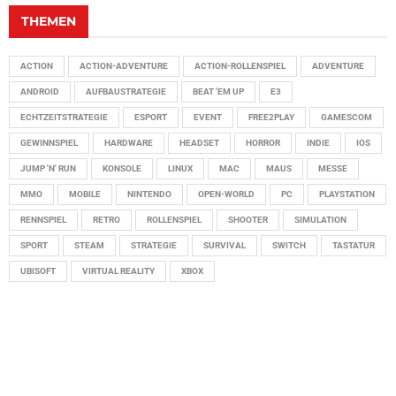
THEMEN
ACTION
ACTION-ADVENTURE
ACTION-ROLLENSPIEL
ADVENTURE
ANDROID
AUFBAUSTRATEGIE
BEAT 'EM UP
E3
ECHTZEITSTRATEGIE
ESPORT
EVENT
FREE2PLAY
GAMESCOM
GEWINNSPIEL
HARDWARE
HEADSET
HORROR
INDIE
IOS
JUMP 'N' RUN
KONSOLE
LINUX
MAC
MAUS
MESSE
MMO
MOBILE
NINTENDO
OPEN-WORLD
PC
PLAYSTATION
RENNSPIEL
RETRO
ROLLENSPIEL
SHOOTER
SIMULATION
SPORT
STEAM
STRATEGIE
SURVIVAL
SWITCH
TASTATUR
UBISOFT
VIRTUAL REALITY
XBOX