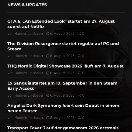
NEWS & UPDATES
GTA 6: „An Extended Look“ startet am 27. August
zuerst auf Netflix
von
Hannes Linsbauer
6. August 2026
0
The Division Resurgence startet regulär auf PC und
Steam
von
Hannes Linsbauer
6. August 2026
0
THQ Nordic Digital Showcase 2026 läuft am 7. August
von
Hannes Linsbauer
6. August 2026
0
Ex Sanguis startet am 10. September in den Steam
Early Access
von
Hannes Linsbauer
6. August 2026
0
Angelic: Dark Symphony feiert sein Debüt in einem
neuen Teaser
von
Hannes Linsbauer
5. August 2026
0
Transport Fever 3 auf der gamescom 2026 erstmals