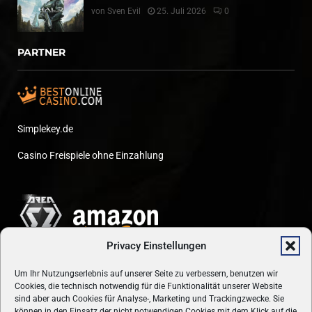
von
Sven Evil
25. Juli 2026
0
PARTNER
Simplekey.de
Casino Freispiele ohne Einzahlung
Privacy Einstellungen
Um Ihr Nutzungserlebnis auf unserer Seite zu verbessern, benutzen wir
Cookies, die technisch notwendig für die Funktionalität unserer Website
sind aber auch Cookies für Analyse-, Marketing und Trackingzwecke. Sie
können in den Einsatz der nicht notwendigen Cookies mit dem Klick auf die