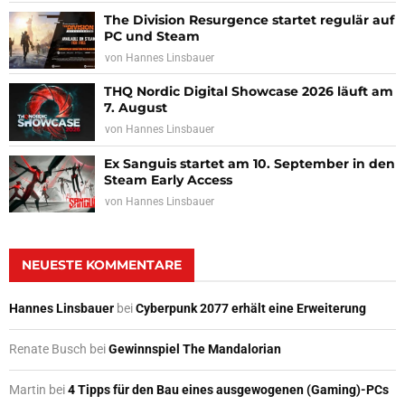
The Division Resurgence startet regulär auf
PC und Steam
von
Hannes Linsbauer
THQ Nordic Digital Showcase 2026 läuft am
7. August
von
Hannes Linsbauer
Ex Sanguis startet am 10. September in den
Steam Early Access
von
Hannes Linsbauer
NEUESTE KOMMENTARE
Hannes Linsbauer
bei
Cyberpunk 2077 erhält eine Erweiterung
Renate Busch
bei
Gewinnspiel The Mandalorian
Martin
bei
4 Tipps für den Bau eines ausgewogenen (Gaming)-PCs