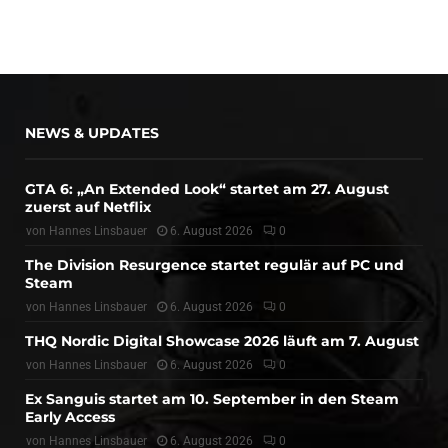
NEWS & UPDATES
GTA 6: „An Extended Look“ startet am 27. August
zuerst auf Netflix
von
Hannes Linsbauer
6. August 2026
0
The Division Resurgence startet regulär auf PC und
Steam
von
Hannes Linsbauer
6. August 2026
0
THQ Nordic Digital Showcase 2026 läuft am 7. August
von
Hannes Linsbauer
6. August 2026
0
Ex Sanguis startet am 10. September in den Steam
Early Access
von
Hannes Linsbauer
6. August 2026
0