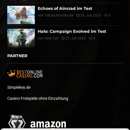
Echoes of Aincrad im Test
von
Tobias Hörstlhofer
28. Juli 2026
0
Halo: Campaign Evolved im Test
von
Sven Evil
25. Juli 2026
0
PARTNER
Simplekey.de
Casino Freispiele ohne Einzahlung