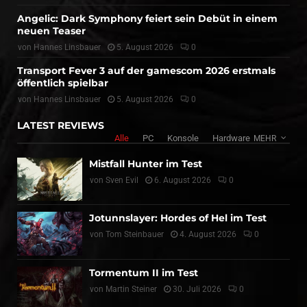
Angelic: Dark Symphony feiert sein Debüt in einem
neuen Teaser
von
Hannes Linsbauer
5. August 2026
0
Transport Fever 3 auf der gamescom 2026 erstmals
öffentlich spielbar
von
Hannes Linsbauer
5. August 2026
0
LATEST REVIEWS
Alle
PC
Konsole
Hardware
MEHR
Mistfall Hunter im Test
von
Sven Evil
6. August 2026
0
Jotunnslayer: Hordes of Hel im Test
von
Tom Steinbauer
4. August 2026
0
Tormentum II im Test
von
Martin Steiner
30. Juli 2026
0