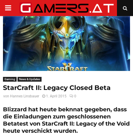
PRIMARY
MENU
Gaming
News & Updates
StarCraft II: Legacy Closed Beta
von
Hannes Linsbauer
1. April 2015
0
Blizzard hat heute beknnat gegeben, dass
die Einladungen zum geschlossenen
Betatest von StarCraft II: Legacy of the Void
heute verschickt wurden.