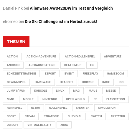
Daniel Fink
bei
Alienware AW3423DW im Test und Vergleich
elromeo
bei
Die Ski Challenge ist im Herbst zurück!
THEMEN
ACTION
ACTION-ADVENTURE
ACTION-ROLLENSPIEL
ADVENTURE
ANDROID
AUFBAUSTRATEGIE
BEAT 'EM UP
E3
ECHTZEITSTRATEGIE
ESPORT
EVENT
FREE2PLAY
GAMESCOM
GEWINNSPIEL
HARDWARE
HEADSET
HORROR
INDIE
IOS
JUMP 'N' RUN
KONSOLE
LINUX
MAC
MAUS
MESSE
MMO
MOBILE
NINTENDO
OPEN-WORLD
PC
PLAYSTATION
RENNSPIEL
RETRO
ROLLENSPIEL
SHOOTER
SIMULATION
SPORT
STEAM
STRATEGIE
SURVIVAL
SWITCH
TASTATUR
UBISOFT
VIRTUAL REALITY
XBOX