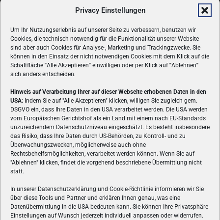
Privacy Einstellungen
Um Ihr Nutzungserlebnis auf unserer Seite zu verbessern, benutzen wir
Cookies, die technisch notwendig für die Funktionalität unserer Website
sind aber auch Cookies für Analyse-, Marketing und Trackingzwecke. Sie
können in den Einsatz der nicht notwendigen Cookies mit dem Klick auf die
Schaltfläche
"
Alle Akzeptieren
"
einwilligen oder per Klick auf
"
Ablehnen
"
sich anders entscheiden.
Hinweis auf Verarbeitung Ihrer auf dieser Webseite erhobenen Daten in den
USA:
Indem Sie auf "Alle Akzeptieren" klicken, willigen Sie zugleich gem.
ÜBER UNS
DSGVO ein, dass Ihre Daten in den USA verarbeitet werden. Die USA werden
vom Europäischen Gerichtshof als ein Land mit einem nach EU-Standards
VON GAMERN, FÜR GAMER! Gamers.at ist das älteste Online-
unzureichendem Datenschutzniveau eingeschätzt. Es besteht insbesondere
Spielemagazin Österreichs und bringt täglich aktuelle News,
das Risiko, dass Ihre Daten durch US-Behörden, zu Kontroll- und zu
Reviews und Videos zu PC- und Konsolenspielen, Gaming-
Überwachungszwecken, möglicherweise auch ohne
Rechtsbehelfsmöglichkeiten, verarbeitet werden können. Wenn Sie auf
Hardware und aus der Welt des e-Sport's.
"Ablehnen" klicken, findet die vorgehend beschriebene Übermittlung nicht
statt.
Schreib uns:
redaktion@gamers.at
In unserer Datenschutzerklärung und Cookie-Richtlinie informieren wir Sie
über diese Tools und Partner und erklären Ihnen genau, was eine
FOLGE UNS
Datenübermittlung in die USA bedeuten kann. Sie können Ihre Privatsphäre-
Einstellungen auf Wunsch jederzeit individuell anpassen oder widerrufen.