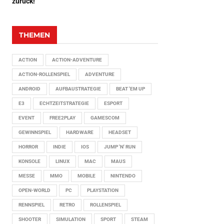
zurück!
THEMEN
ACTION
ACTION-ADVENTURE
ACTION-ROLLENSPIEL
ADVENTURE
ANDROID
AUFBAUSTRATEGIE
BEAT 'EM UP
E3
ECHTZEITSTRATEGIE
ESPORT
EVENT
FREE2PLAY
GAMESCOM
GEWINNSPIEL
HARDWARE
HEADSET
HORROR
INDIE
IOS
JUMP 'N' RUN
KONSOLE
LINUX
MAC
MAUS
MESSE
MMO
MOBILE
NINTENDO
OPEN-WORLD
PC
PLAYSTATION
RENNSPIEL
RETRO
ROLLENSPIEL
SHOOTER
SIMULATION
SPORT
STEAM