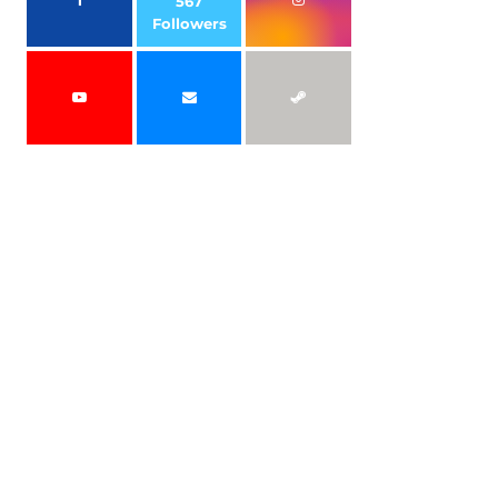
567
Followers