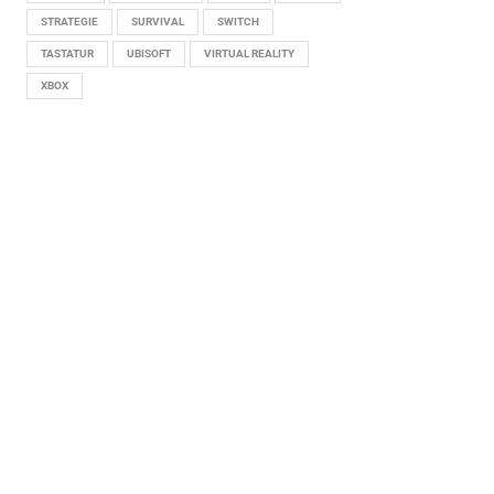
STRATEGIE
SURVIVAL
SWITCH
TASTATUR
UBISOFT
VIRTUAL REALITY
XBOX