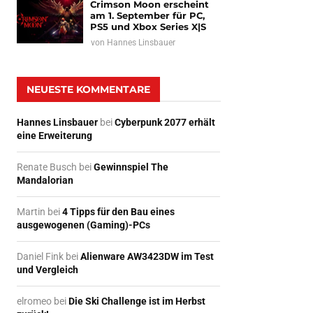
Crimson Moon erscheint
am 1. September für PC,
PS5 und Xbox Series X|S
von
Hannes Linsbauer
NEUESTE KOMMENTARE
Hannes Linsbauer
bei
Cyberpunk 2077 erhält
eine Erweiterung
Renate Busch
bei
Gewinnspiel The
Mandalorian
Martin
bei
4 Tipps für den Bau eines
ausgewogenen (Gaming)-PCs
Daniel Fink
bei
Alienware AW3423DW im Test
und Vergleich
elromeo
bei
Die Ski Challenge ist im Herbst