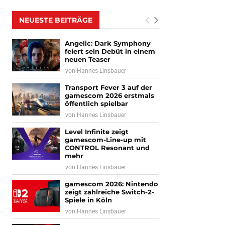
NEUESTE BEITRÄGE
Angelic: Dark Symphony
feiert sein Debüt in einem
neuen Teaser
von
Hannes Linsbauer
Transport Fever 3 auf der
gamescom 2026 erstmals
öffentlich spielbar
von
Hannes Linsbauer
Level Infinite zeigt
gamescom-Line-up mit
CONTROL Resonant und
mehr
von
Hannes Linsbauer
gamescom 2026: Nintendo
zeigt zahlreiche Switch-2-
Spiele in Köln
von
Hannes Linsbauer