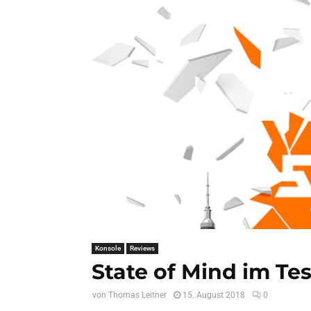
Konsole
Reviews
State of Mind im Tes
von
Thomas Leitner
15. August 2018
0