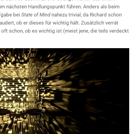
zum nächsten Handlungspunkt führen. Anders als beim
fgabe bei
State of Mind
nahezu trivial, da Richard schon
ert, ob er dieses für wichtig hält. Zusätzlich verrät
ft schon, ob es wichtig ist (meist jene, die teils verdeckt