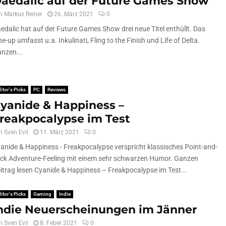
aedalic auf der Future Games Show
n
Markus Reiner
26. März 2021
0
edalic hat auf der Future Games Show drei neue Titel enthüllt. Das
ne-up umfasst u.a. Inkulinati, Fling to the Finish und Life of Delta.
nzen...
itor's Picks
PC
Reviews
yanide & Happiness –
reakpocalypse im Test
n
Sven Evil
11. März 2021
0
anide & Happiness - Freakpocalypse verspricht klassisches Point-and-
ick Adventure-Feeling mit einem sehr schwarzen Humor. Ganzen
itrag lesen Cyanide & Happiness – Freakpocalypse im Test...
itor's Picks
Gaming
Indie
ndie Neuerscheinungen im Jänner
n
Sven Evil
8. Feber 2021
0