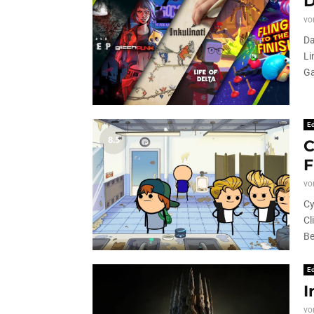
D
vo
Da
Li
Ga
Ed
8.5
C
F
vo
Cy
Cl
Be
Ed
I
vo