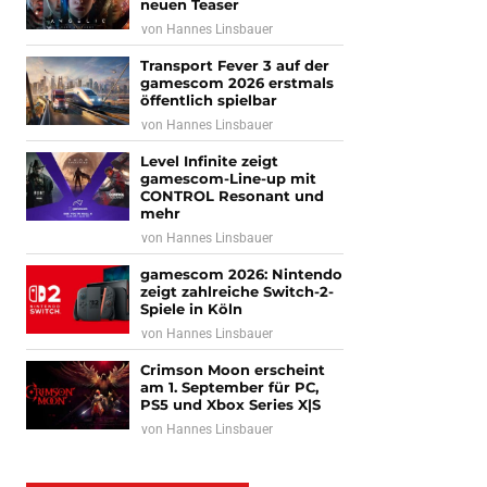
neuen Teaser
von
Hannes Linsbauer
Transport Fever 3 auf der
gamescom 2026 erstmals
öffentlich spielbar
von
Hannes Linsbauer
Level Infinite zeigt
gamescom-Line-up mit
CONTROL Resonant und
mehr
von
Hannes Linsbauer
gamescom 2026: Nintendo
zeigt zahlreiche Switch-2-
Spiele in Köln
von
Hannes Linsbauer
Crimson Moon erscheint
am 1. September für PC,
PS5 und Xbox Series X|S
von
Hannes Linsbauer