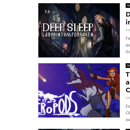
G
7.5
D
i
vo
Fa
au
Ga
G
T
a
C
vo
Es
Cl
au