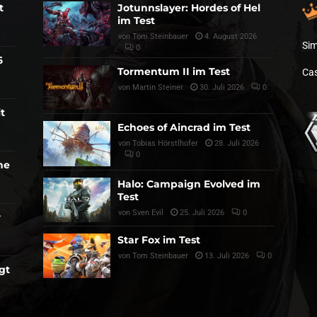
t
Jotunnslayer: Hordes of Hel
im Test
von
Tom Steinbauer
4. August 2026
Sim
0
6
Tormentum II im Test
Cas
von
Martin Steiner
30. Juli 2026
0
t
Echoes of Aincrad im Test
von
Tobias Hörstlhofer
28. Juli 2026
0
he
Halo: Campaign Evolved im
Test
von
Sven Evil
25. Juli 2026
0
r
Star Fox im Test
von
Tom Steinbauer
13. Juli 2026
0
gt