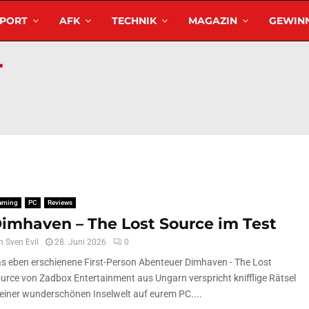
SPORT
AFK
TECHNIK
MAGAZIN
GEWINN
aming
PC
Reviews
imhaven – The Lost Source im Test
n
Sven Evil
28. Juni 2026
0
s eben erschienene First-Person Abenteuer Dimhaven - The Lost
urce von Zadbox Entertainment aus Ungarn verspricht knifflige Rätsel
 einer wunderschönen Inselwelt auf eurem PC....