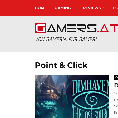
HOME
GAMING
REVIEWS
E
VON GAMERN, FÜR GAMER!
Point & Click
G
7.5
D
vo
Da
So
in