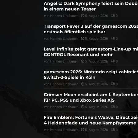
Angelic: Dark Symphony feiert sein Debü
in einem neuen Teaser
von
Hannes Linsbauer
5. August 2026
0
Transport Fever 3 auf der gamescom 202
erstmals öffentlich spielbar
von
Hannes Linsbauer
5. August 2026
0
Level Infinite zeigt gamescom-Line-up mi
CONTROL Resonant und mehr
von
Hannes Linsbauer
5. August 2026
0
gamescom 2026: Nintendo zeigt zahlreic
Switch-2-Spiele in Köln
von
Hannes Linsbauer
5. August 2026
0
Crimson Moon erscheint am 1. Septembe
für PC, PS5 und Xbox Series X|S
von
Hannes Linsbauer
5. August 2026
0
Fire Emblem: Fortune’s Weave: Direct zei
4 Heldenpfade und neue Kampfsysteme
von
Hannes Linsbauer
5. August 2026
0