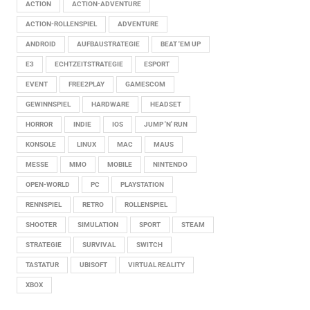
ACTION
ACTION-ADVENTURE
ACTION-ROLLENSPIEL
ADVENTURE
ANDROID
AUFBAUSTRATEGIE
BEAT 'EM UP
E3
ECHTZEITSTRATEGIE
ESPORT
EVENT
FREE2PLAY
GAMESCOM
GEWINNSPIEL
HARDWARE
HEADSET
HORROR
INDIE
IOS
JUMP 'N' RUN
KONSOLE
LINUX
MAC
MAUS
MESSE
MMO
MOBILE
NINTENDO
OPEN-WORLD
PC
PLAYSTATION
RENNSPIEL
RETRO
ROLLENSPIEL
SHOOTER
SIMULATION
SPORT
STEAM
STRATEGIE
SURVIVAL
SWITCH
TASTATUR
UBISOFT
VIRTUAL REALITY
XBOX