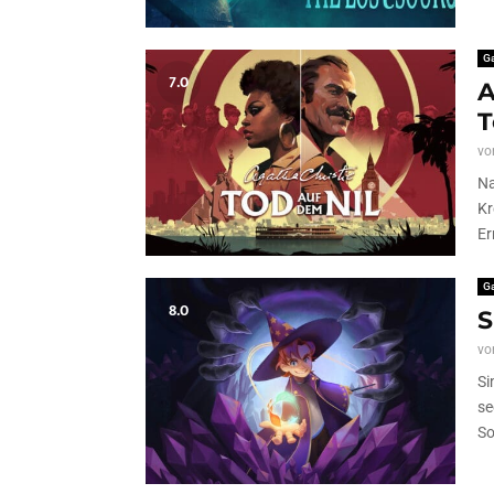
G
7.0
A
T
vo
Na
Kr
Er
G
8.0
S
vo
Si
se
So