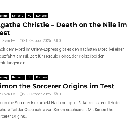
aming
Konsole
PC
Reviews
gatha Christie – Death on the Nile im
est
n
Sven Evil
31. Oktober 2025
0
ch dem Mord im Orient-Express gibt es den nächsten Mord bei einer
euzfahrt am Nil. Zeit für Hercule Poirot, der Polizei bei den
mittlungen ein...
aming
Konsole
PC
Reviews
imon the Sorcerer Origins im Test
n
Sven Evil
28. Oktober 2025
0
mon the Sorcerer ist zurück! Nach nur gut 15 Jahren ist endlich der
chste Teil der Geschichte von Simon erschienen. Mit Simon the
rcerer Origins...