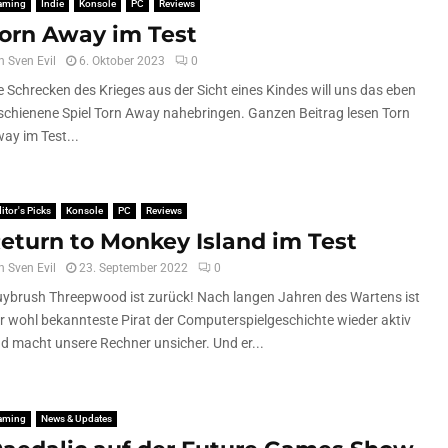
aming
Indie
Konsole
PC
Reviews
orn Away im Test
n
Sven Evil
6. Oktober 2023
0
e Schrecken des Krieges aus der Sicht eines Kindes will uns das eben
schienene Spiel Torn Away nahebringen. Ganzen Beitrag lesen Torn
ay im Test...
itor's Picks
Konsole
PC
Reviews
eturn to Monkey Island im Test
n
Sven Evil
23. September 2022
0
ybrush Threepwood ist zurück! Nach langen Jahren des Wartens ist
r wohl bekannteste Pirat der Computerspielgeschichte wieder aktiv
d macht unsere Rechner unsicher. Und er...
aming
News & Updates