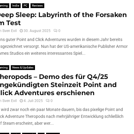
aming
Indie
PC
Reviews
eep Sleep: Labyrinth of the Forsaken
m Test
n
Sven Evil
30. August 2025
0
ns guter Point and Click Adventures wurden in diesem Jahr bereits
sgezeichnet versorgt. Nun hat der US-amerikanische Publisher Armor
mes Studios ein weiteres interessantes Spiel...
aming
News & Updates
heropods – Demo des für Q4/25
ngekündigten Steinzeit Point and
lick Adventures erschienen
n
Sven Evil
4. Juli 2025
0
 wird zwar noch ein paar Monate dauern, bis das pixelige Point and
ick Adventure Theropods nach mehrjähriger Entwicklung schließlich
f Steam erscheint, aber wer...