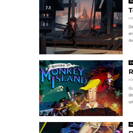
G
7.5
T
vo
Di
er
Aw
Ed
9.0
R
vo
Gu
de
un
G