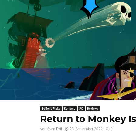
Editor's Picks
Konsole
PC
Reviews
Return to Monkey Is
von
Sven Evil
23. September 2022
0