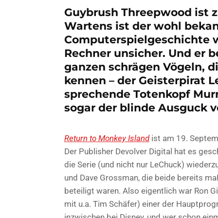
Guybrush Threepwood ist z
Wartens ist der wohl bekan
Computerspielgeschichte w
Rechner unsicher. Und er 
ganzen schrägen Vögeln, d
kennen – der Geisterpirat L
sprechende Totenkopf Murra
sogar der blinde Ausguck v
Return to Monkey Island
ist am 19. Septemb
Der Publisher Devolver Digital hat es ges
die Serie (und nicht nur LeChuck) wiederz
und Dave Grossman, die beide bereits ma
beteiligt waren. Also eigentlich war Ron
mit u.a. Tim Schäfer) einer der Hauptpro
inzwischen bei Disney, und wer schon einm