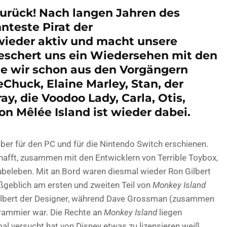
urück! Nach langen Jahren des
nteste Pirat der
ieder aktiv und macht unsere
beschert uns ein Wiedersehen mit den
ie wir schon aus den Vorgängern
eChuck, Elaine Marley, Stan, der
y, die Voodoo Lady, Carla, Otis,
on Mêlée Island ist wieder dabei.
er für den PC und für die Nintendo Switch erschienen.
chafft, zusammen mit den Entwicklern von Terrible Toybox,
ubeleben. Mit an Bord waren diesmal wieder Ron Gilbert
ßgeblich am ersten und zweiten Teil von
Monkey Island
 Gilbert der Designer, während Dave Grossman (zusammen
grammier war. Die Rechte an
Monkey Island
liegen
al versucht hat von Disney etwas zu lizensieren weiß,