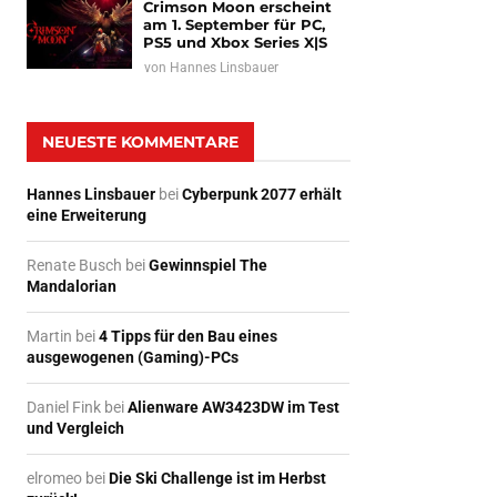
Crimson Moon erscheint
am 1. September für PC,
PS5 und Xbox Series X|S
von
Hannes Linsbauer
NEUESTE KOMMENTARE
Hannes Linsbauer
bei
Cyberpunk 2077 erhält
eine Erweiterung
Renate Busch
bei
Gewinnspiel The
Mandalorian
Martin
bei
4 Tipps für den Bau eines
ausgewogenen (Gaming)-PCs
Daniel Fink
bei
Alienware AW3423DW im Test
und Vergleich
elromeo
bei
Die Ski Challenge ist im Herbst