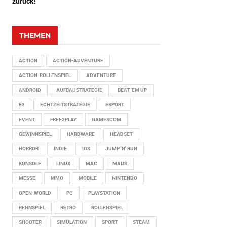
zurück!
THEMEN
ACTION
ACTION-ADVENTURE
ACTION-ROLLENSPIEL
ADVENTURE
ANDROID
AUFBAUSTRATEGIE
BEAT 'EM UP
E3
ECHTZEITSTRATEGIE
ESPORT
EVENT
FREE2PLAY
GAMESCOM
GEWINNSPIEL
HARDWARE
HEADSET
HORROR
INDIE
IOS
JUMP 'N' RUN
KONSOLE
LINUX
MAC
MAUS
MESSE
MMO
MOBILE
NINTENDO
OPEN-WORLD
PC
PLAYSTATION
RENNSPIEL
RETRO
ROLLENSPIEL
SHOOTER
SIMULATION
SPORT
STEAM