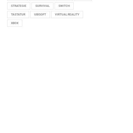
STRATEGIE
SURVIVAL
SWITCH
TASTATUR
UBISOFT
VIRTUAL REALITY
XBOX