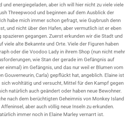
nd energiegeladen, aber ich will hier nicht zu viele viele
brush Threepwood und beginnen auf dem Ausblick der
l. Ich habe mich immer schon gefragt, wie Guybrush denn
t, und nicht über den Hafen, aber vermutlich ist er eben
ig spazieren gegangen. Zuerst erkunden wir die Stadt und
auf viele alte Bekannte und Orte. Viele der Figuren haben
graph oder die Voodoo Lady in ihrem Shop (nun nicht mehr
sforderungen, wie Stan der gerade im Gefängnis auf
der einmal) im Gefängnis, und das nur weil er Blumen vom
 Gouverneurin, Carla) gepflückt hat, angeblich. Elaine ist
 sich wohltätig und versucht, Mittel für den Kampf gegen
 sich natürlich auch geändert oder haben neue Bewohner.
uche nach dem berüchtigten Geheimnis von Monkey Island
 Affeninsel, aber auch völlig neue Inseln zu erkunden.
türlich immer noch in Elaine Marley vernarrt ist.