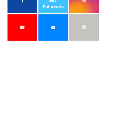
567
Followers