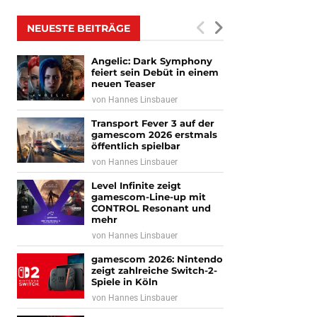
NEUESTE BEITRÄGE
Angelic: Dark Symphony
feiert sein Debüt in einem
neuen Teaser
von
Hannes Linsbauer
Transport Fever 3 auf der
gamescom 2026 erstmals
öffentlich spielbar
von
Hannes Linsbauer
Level Infinite zeigt
gamescom-Line-up mit
CONTROL Resonant und
mehr
von
Hannes Linsbauer
gamescom 2026: Nintendo
zeigt zahlreiche Switch-2-
Spiele in Köln
von
Hannes Linsbauer