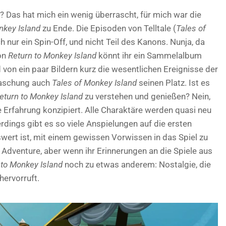
e? Das hat mich ein wenig überrascht, für mich war die
key Island
zu Ende. Die Episoden von Telltale (
Tales of
nur ein Spin-Off, und nicht Teil des Kanons. Nunja, da
on
Return to Monkey Island
könnt ihr ein Sammelalbum
 von ein paar Bildern kurz die wesentlichen Ereignisse der
rraschung auch
Tales of Monkey Island
seinen Platz. Ist es
eturn to Monkey Island
zu verstehen und genießen? Nein,
ne Erfahrung konzipiert. Alle Charaktäre werden quasi neu
lerdings gibt es so viele Anspielungen auf die ersten
swert ist, mit einem gewissen Vorwissen in das Spiel zu
s Adventure, aber wenn ihr Erinnerungen an die Spiele aus
 to Monkey Island
noch zu etwas anderem: Nostalgie, die
hervorruft.