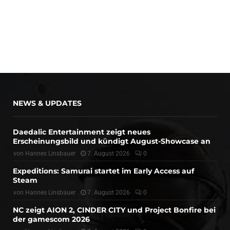
NEWS & UPDATES
Daedalic Entertainment zeigt neues
Erscheinungsbild und kündigt August-Showcase an
von
Hannes Linsbauer
7. August 2026
0
Expeditions: Samurai startet im Early Access auf
Steam
von
Hannes Linsbauer
7. August 2026
0
NC zeigt AION 2, CINDER CITY und Project Bonfire bei
der gamescom 2026