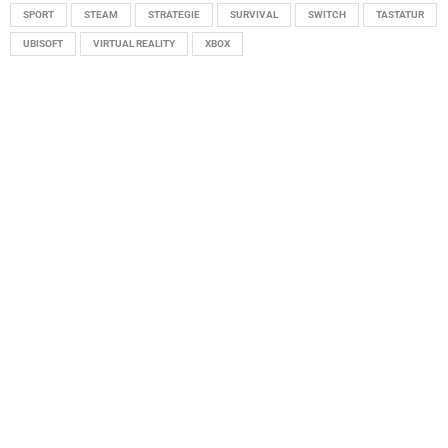
SPORT
STEAM
STRATEGIE
SURVIVAL
SWITCH
TASTATUR
UBISOFT
VIRTUAL REALITY
XBOX