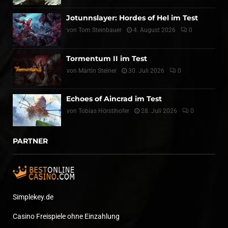
Jotunnslayer: Hordes of Hel im Test
von
Tom Steinbauer
4. August 2026
0
Tormentum II im Test
von
Martin Steiner
30. Juli 2026
0
Echoes of Aincrad im Test
von
Tobias Hörstlhofer
28. Juli 2026
0
PARTNER
Simplekey.de
Casino Freispiele ohne Einzahlung