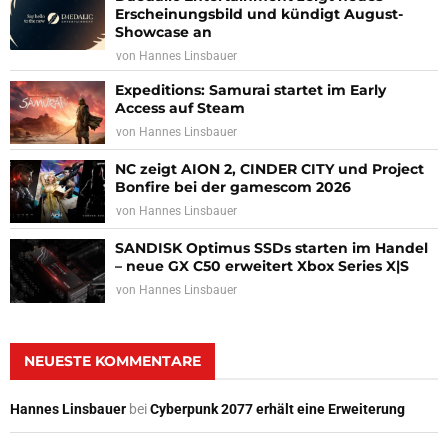
Erscheinungsbild und kündigt August-
Showcase an
von
Hannes Linsbauer
Expeditions: Samurai startet im Early
Access auf Steam
von
Hannes Linsbauer
NC zeigt AION 2, CINDER CITY und Project
Bonfire bei der gamescom 2026
von
Hannes Linsbauer
SANDISK Optimus SSDs starten im Handel
– neue GX C50 erweitert Xbox Series X|S
von
Hannes Linsbauer
NEUESTE KOMMENTARE
Hannes Linsbauer
bei
Cyberpunk 2077 erhält eine Erweiterung