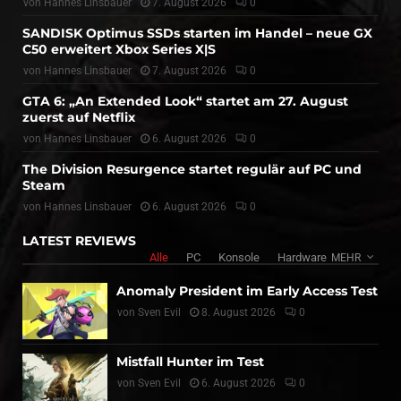
von
Hannes Linsbauer
7. August 2026
0
SANDISK Optimus SSDs starten im Handel – neue GX
C50 erweitert Xbox Series X|S
von
Hannes Linsbauer
7. August 2026
0
GTA 6: „An Extended Look“ startet am 27. August
zuerst auf Netflix
von
Hannes Linsbauer
6. August 2026
0
The Division Resurgence startet regulär auf PC und
Steam
von
Hannes Linsbauer
6. August 2026
0
LATEST REVIEWS
Alle
PC
Konsole
Hardware
MEHR
Anomaly President im Early Access Test
von
Sven Evil
8. August 2026
0
Mistfall Hunter im Test
von
Sven Evil
6. August 2026
0