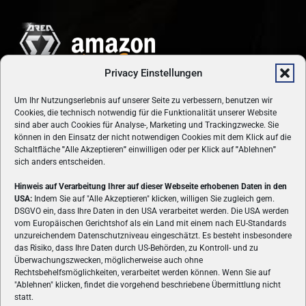
Privacy Einstellungen
Um Ihr Nutzungserlebnis auf unserer Seite zu verbessern, benutzen wir
Cookies, die technisch notwendig für die Funktionalität unserer Website
sind aber auch Cookies für Analyse-, Marketing und Trackingzwecke. Sie
können in den Einsatz der nicht notwendigen Cookies mit dem Klick auf die
Schaltfläche
"
Alle Akzeptieren
"
einwilligen oder per Klick auf
"
Ablehnen
"
sich anders entscheiden.
Hinweis auf Verarbeitung Ihrer auf dieser Webseite erhobenen Daten in den
USA:
Indem Sie auf "Alle Akzeptieren" klicken, willigen Sie zugleich gem.
ÜBER UNS
DSGVO ein, dass Ihre Daten in den USA verarbeitet werden. Die USA werden
vom Europäischen Gerichtshof als ein Land mit einem nach EU-Standards
VON GAMERN, FÜR GAMER! Gamers.at ist das älteste Online-
unzureichendem Datenschutzniveau eingeschätzt. Es besteht insbesondere
Spielemagazin Österreichs und bringt täglich aktuelle News,
das Risiko, dass Ihre Daten durch US-Behörden, zu Kontroll- und zu
Reviews und Videos zu PC- und Konsolenspielen, Gaming-
Überwachungszwecken, möglicherweise auch ohne
Hardware und aus der Welt des e-Sport's.
Rechtsbehelfsmöglichkeiten, verarbeitet werden können. Wenn Sie auf
"Ablehnen" klicken, findet die vorgehend beschriebene Übermittlung nicht
Schreib uns:
redaktion@gamers.at
statt.