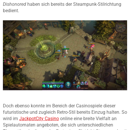
Dishonored
haben sich bereits der Steampunk-Stilrichtung
bedient.
Doch ebenso konnte im Bereich der Casinospiele dieser
futuristische und zugleich Retro-Stil bereits Einzug halten. So
wird im
JackpotCity Casino
online eine breite Vielfalt an
Spielautomaten angeboten, die sich unterschiedlichen