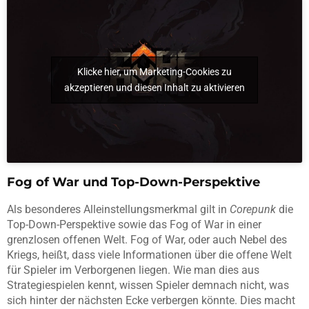
Klicke hier, um Marketing-Cookies zu
akzeptieren und diesen Inhalt zu aktivieren
Fog of War und Top-Down-Perspektive
Als besonderes Alleinstellungsmerkmal gilt in
Corepunk
die
Top-Down-Perspektive sowie das Fog of War in einer
grenzlosen offenen Welt. Fog of War, oder auch Nebel des
Kriegs, heißt, dass viele Informationen über die offene Welt
für Spieler im Verborgenen liegen. Wie man dies aus
Strategiespielen kennt, wissen Spieler demnach nicht, was
sich hinter der nächsten Ecke verbergen könnte. Dies macht