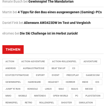
Renate Busch
bei
Gewinnspiel The Mandalorian
Martin
bei
4 Tipps für den Bau eines ausgewogenen (Gaming)-PCs
Daniel Fink
bei
Alienware AW3423DW im Test und Vergleich
elromeo
bei
Die Ski Challenge ist im Herbst zurück!
THEMEN
ACTION
ACTION-ADVENTURE
ACTION-ROLLENSPIEL
ADVENTURE
ANDROID
AUFBAUSTRATEGIE
BEAT 'EM UP
E3
ECHTZEITSTRATEGIE
ESPORT
EVENT
FREE2PLAY
GAMESCOM
GEWINNSPIEL
HARDWARE
HEADSET
HORROR
INDIE
IOS
JUMP 'N' RUN
KONSOLE
LINUX
MAC
MAUS
MESSE
MMO
MOBILE
NINTENDO
OPEN-WORLD
PC
PLAYSTATION
RENNSPIEL
RETRO
ROLLENSPIEL
SHOOTER
SIMULATION