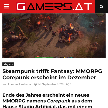
PRIMARY
MENU
Magazin
Steampunk trifft Fantasy: MMORPG
Corepunk erscheint im Dezember
von
Hannes Linsbauer
14. September 2020
0
Ende des Jahres erscheint ein neues
MMORPG namens
Corepunk
aus dem
Hause Studio Artificial, das mit einem