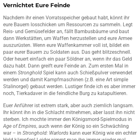
Vernichtet Eure Feinde
Nachdem ihr einen Vorratsspeicher gebaut habt, könnt ihr
eure Bauern losschicken um Ressourcen zu sammeln. Legt
Reis- und Gemüsefelder an, fällt Bambusbäume und baut
dann Werkstätten, um Waffen herzustellen und eure Armee
auszurüsten. Wenn eure Waffenkammer voll ist, bildet ein
paar eurer Bauern zu Soldaten aus. Das geht blitzeschnell.
Oder heuert einfach ein paar Söldner an, wenn ihr das Geld
dazu habt. Dann greift eure Feinde an. Zum ersten Mal in
einem
Stronghold
Spiel kann auch Schießpulver verwendet
werden und damit Kampfmaschinen (z.B. eine Art simple
Stalinorgel) gebaut werden. Lustiger finde ich es aber immer
noch, Tierkadaver in die feindliche Burg zu katapultieren.
Euer Anführer ist extrem stark, aber auch ziemlich langsam.
Ihr könnt ihn in die Schlacht mitnehmen, aber lasst ihn nicht
sterben. Ich mochte immer den Königsmord-Spielmodus in
Age of Empires
, auch wenn der König so ein Schwächling
war – in
Stronghold: Warlords
kann euer König wie ein echter
Held kämpfen! Leider nimmt man ihn immer wieder mal