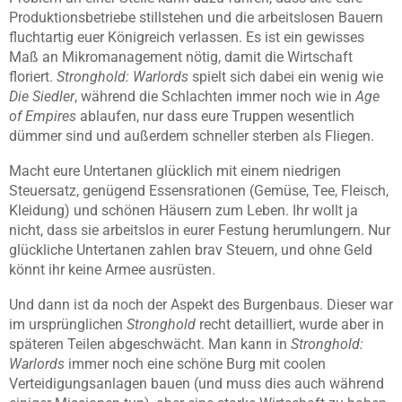
Produktionsbetriebe stillstehen und die arbeitslosen Bauern
fluchtartig euer Königreich verlassen. Es ist ein gewisses
Maß an Mikromanagement nötig, damit die Wirtschaft
floriert.
Stronghold: Warlords
spielt sich dabei ein wenig wie
Die Siedler
, während die Schlachten immer noch wie in
Age
of Empires
ablaufen, nur dass eure Truppen wesentlich
dümmer sind und außerdem schneller sterben als Fliegen.
Macht eure Untertanen glücklich mit einem niedrigen
Steuersatz, genügend Essensrationen (Gemüse, Tee, Fleisch,
Kleidung) und schönen Häusern zum Leben. Ihr wollt ja
nicht, dass sie arbeitslos in eurer Festung herumlungern. Nur
glückliche Untertanen zahlen brav Steuern, und ohne Geld
könnt ihr keine Armee ausrüsten.
Und dann ist da noch der Aspekt des Burgenbaus. Dieser war
im ursprünglichen
Stronghold
recht detailliert, wurde aber in
späteren Teilen abgeschwächt. Man kann in
Stronghold:
Warlords
immer noch eine schöne Burg mit coolen
Verteidigungsanlagen bauen (und muss dies auch während