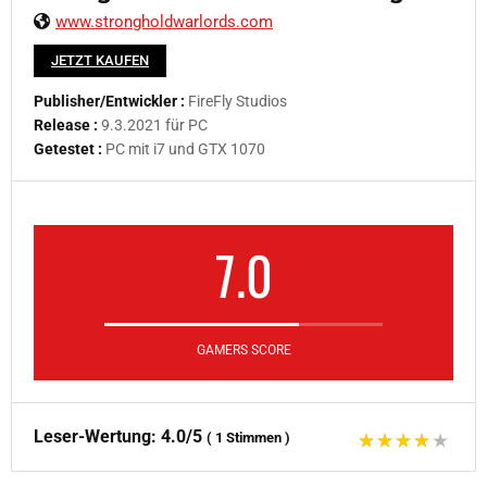
www.strongholdwarlords.com
JETZT KAUFEN
Publisher/Entwickler :
FireFly Studios
Release :
9.3.2021 für PC
Getestet :
PC mit i7 und GTX 1070
7.0
GAMERS SCORE
Leser-Wertung:
4.0/5
(
1
Stimmen
)