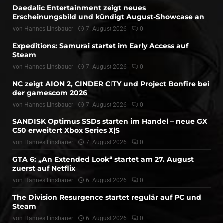
Daedalic Entertainment zeigt neues
Erscheinungsbild und kündigt August-Showcase an
von
Hannes Linsbauer
7. August 2026
0
Expeditions: Samurai startet im Early Access auf
Steam
von
Hannes Linsbauer
7. August 2026
0
NC zeigt AION 2, CINDER CITY und Project Bonfire bei
der gamescom 2026
von
Hannes Linsbauer
7. August 2026
0
SANDISK Optimus SSDs starten im Handel – neue GX
C50 erweitert Xbox Series X|S
von
Hannes Linsbauer
7. August 2026
0
GTA 6: „An Extended Look“ startet am 27. August
zuerst auf Netflix
von
Hannes Linsbauer
6. August 2026
0
The Division Resurgence startet regulär auf PC und
Steam
von
Hannes Linsbauer
6. August 2026
0