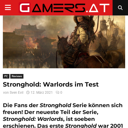
PRIMARY
MENU
PC
Reviews
Stronghold: Warlords im Test
von
Sven Evil
12. März 2021
0
Die Fans der
Stronghold
Serie können sich
freuen! Der neueste Teil der Serie,
Stronghold: Warlords
, ist soeben
erschienen. Das erste
Stronghold
war 2001