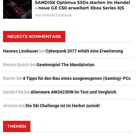
SANDISK Optimus SSDs starten im Handel
– neue GX C50 erweitert Xbox Series X|S
von
Hannes Linsbauer
NEUESTE KOMMENTARE
Hannes Linsbauer
bei
Cyberpunk 2077 erhält eine Erweiterung
Renate Busch
bei
Gewinnspiel The Mandalorian
Martin
bei
4 Tipps für den Bau eines ausgewogenen (Gaming)-PCs
Daniel Fink
bei
Alienware AW3423DW im Test und Vergleich
elromeo
bei
Die Ski Challenge ist im Herbst zurück!
THEMEN