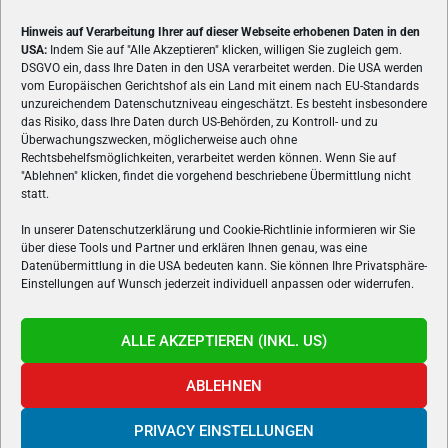
Hinweis auf Verarbeitung Ihrer auf dieser Webseite erhobenen Daten in den
USA:
Indem Sie auf "Alle Akzeptieren" klicken, willigen Sie zugleich gem.
ÜBER UNS
DSGVO ein, dass Ihre Daten in den USA verarbeitet werden. Die USA werden
vom Europäischen Gerichtshof als ein Land mit einem nach EU-Standards
VON GAMERN, FÜR GAMER! Gamers.at ist das älteste Online-
unzureichendem Datenschutzniveau eingeschätzt. Es besteht insbesondere
Spielemagazin Österreichs und bringt täglich aktuelle News,
das Risiko, dass Ihre Daten durch US-Behörden, zu Kontroll- und zu
Reviews und Videos zu PC- und Konsolenspielen, Gaming-
Überwachungszwecken, möglicherweise auch ohne
Rechtsbehelfsmöglichkeiten, verarbeitet werden können. Wenn Sie auf
Hardware und aus der Welt des e-Sport's.
"Ablehnen" klicken, findet die vorgehend beschriebene Übermittlung nicht
statt.
Schreib uns:
redaktion@gamers.at
In unserer Datenschutzerklärung und Cookie-Richtlinie informieren wir Sie
über diese Tools und Partner und erklären Ihnen genau, was eine
FOLGE UNS
Datenübermittlung in die USA bedeuten kann. Sie können Ihre Privatsphäre-
Einstellungen auf Wunsch jederzeit individuell anpassen oder widerrufen.
ALLE AKZEPTIEREN (INKL. US)
ABLEHNEN
PRIVACY EINSTELLUNGEN