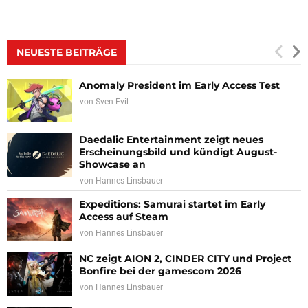
NEUESTE BEITRÄGE
Anomaly President im Early Access Test
von
Sven Evil
Daedalic Entertainment zeigt neues
Erscheinungsbild und kündigt August-
Showcase an
von
Hannes Linsbauer
Expeditions: Samurai startet im Early
Access auf Steam
von
Hannes Linsbauer
NC zeigt AION 2, CINDER CITY und Project
Bonfire bei der gamescom 2026
von
Hannes Linsbauer