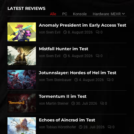
LATEST REVIEWS
Alle
PC
Konsole
Hardware
MEHR
Anomaly President im Early Access Test
von
Sven Evil
8. August 2026
0
Mistfall Hunter im Test
von
Sven Evil
6. August 2026
0
Jotunnslayer: Hordes of Hel im Test
von
Tom Steinbauer
4. August 2026
0
Tormentum II im Test
von
Martin Steiner
30. Juli 2026
0
Echoes of Aincrad im Test
von
Tobias Hörstlhofer
28. Juli 2026
0