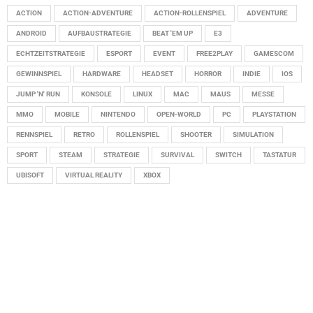
ACTION
ACTION-ADVENTURE
ACTION-ROLLENSPIEL
ADVENTURE
ANDROID
AUFBAUSTRATEGIE
BEAT 'EM UP
E3
ECHTZEITSTRATEGIE
ESPORT
EVENT
FREE2PLAY
GAMESCOM
GEWINNSPIEL
HARDWARE
HEADSET
HORROR
INDIE
IOS
JUMP 'N' RUN
KONSOLE
LINUX
MAC
MAUS
MESSE
MMO
MOBILE
NINTENDO
OPEN-WORLD
PC
PLAYSTATION
RENNSPIEL
RETRO
ROLLENSPIEL
SHOOTER
SIMULATION
SPORT
STEAM
STRATEGIE
SURVIVAL
SWITCH
TASTATUR
UBISOFT
VIRTUAL REALITY
XBOX