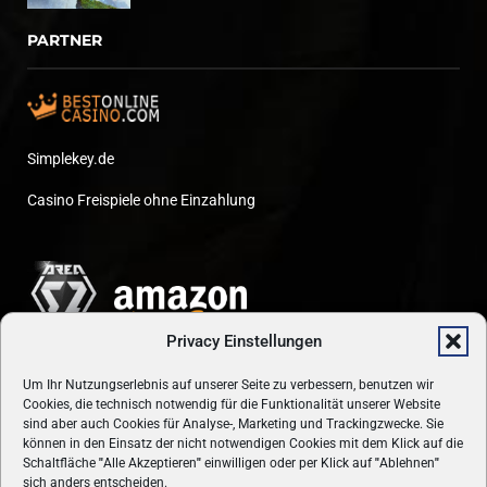
PARTNER
Simplekey.de
Casino Freispiele ohne Einzahlung
Privacy Einstellungen
Um Ihr Nutzungserlebnis auf unserer Seite zu verbessern, benutzen wir
Cookies, die technisch notwendig für die Funktionalität unserer Website
sind aber auch Cookies für Analyse-, Marketing und Trackingzwecke. Sie
können in den Einsatz der nicht notwendigen Cookies mit dem Klick auf die
Schaltfläche
"
Alle Akzeptieren
"
einwilligen oder per Klick auf
"
Ablehnen
"
sich anders entscheiden.