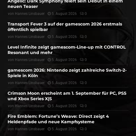
Angelic: Dark Symphony feiert sein Debüt in einem
neuen Teaser
von
Hannes Linsbauer
5. August 2026
0
Transport Fever 3 auf der gamescom 2026 erstmals
öffentlich spielbar
von
Hannes Linsbauer
5. August 2026
0
Level Infinite zeigt gamescom-Line-up mit CONTROL
Resonant und mehr
von
Hannes Linsbauer
5. August 2026
0
gamescom 2026: Nintendo zeigt zahlreiche Switch-2-
Spiele in Köln
von
Hannes Linsbauer
5. August 2026
0
Crimson Moon erscheint am 1. September für PC, PS5
und Xbox Series X|S
von
Hannes Linsbauer
5. August 2026
0
Fire Emblem: Fortune’s Weave: Direct zeigt 4
Heldenpfade und neue Kampfsysteme
von
Hannes Linsbauer
5. August 2026
0