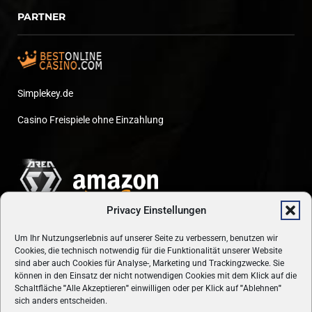
PARTNER
Simplekey.de
Casino Freispiele ohne Einzahlung
Privacy Einstellungen
Um Ihr Nutzungserlebnis auf unserer Seite zu verbessern, benutzen wir
Cookies, die technisch notwendig für die Funktionalität unserer Website
sind aber auch Cookies für Analyse-, Marketing und Trackingzwecke. Sie
können in den Einsatz der nicht notwendigen Cookies mit dem Klick auf die
Schaltfläche
"
Alle Akzeptieren
"
einwilligen oder per Klick auf
"
Ablehnen
"
sich anders entscheiden.