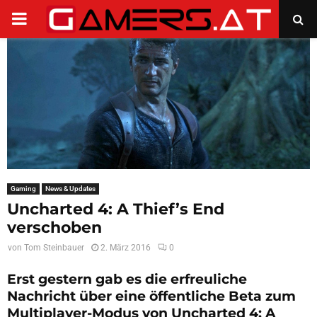
PRIMARY
MENU
Gaming
News & Updates
Uncharted 4: A Thief’s End
verschoben
von
Tom Steinbauer
2. März 2016
0
Erst gestern gab es die erfreuliche
Nachricht über eine öffentliche Beta zum
Multiplayer-Modus von Uncharted 4: A