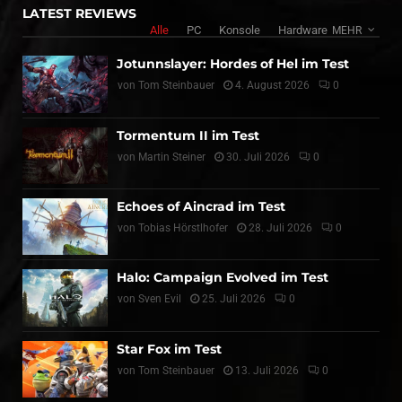
LATEST REVIEWS
Alle
PC
Konsole
Hardware
MEHR
Jotunnslayer: Hordes of Hel im Test
von
Tom Steinbauer
4. August 2026
0
Tormentum II im Test
von
Martin Steiner
30. Juli 2026
0
Echoes of Aincrad im Test
von
Tobias Hörstlhofer
28. Juli 2026
0
Halo: Campaign Evolved im Test
von
Sven Evil
25. Juli 2026
0
Star Fox im Test
von
Tom Steinbauer
13. Juli 2026
0