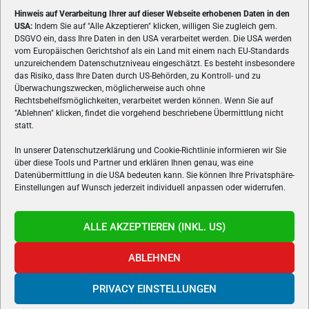
Hinweis auf Verarbeitung Ihrer auf dieser Webseite erhobenen Daten in den
USA:
Indem Sie auf "Alle Akzeptieren" klicken, willigen Sie zugleich gem.
ÜBER UNS
DSGVO ein, dass Ihre Daten in den USA verarbeitet werden. Die USA werden
vom Europäischen Gerichtshof als ein Land mit einem nach EU-Standards
VON GAMERN, FÜR GAMER! Gamers.at ist das älteste Online-
unzureichendem Datenschutzniveau eingeschätzt. Es besteht insbesondere
Spielemagazin Österreichs und bringt täglich aktuelle News,
das Risiko, dass Ihre Daten durch US-Behörden, zu Kontroll- und zu
Reviews und Videos zu PC- und Konsolenspielen, Gaming-
Überwachungszwecken, möglicherweise auch ohne
Hardware und aus der Welt des e-Sport's.
Rechtsbehelfsmöglichkeiten, verarbeitet werden können. Wenn Sie auf
"Ablehnen" klicken, findet die vorgehend beschriebene Übermittlung nicht
Schreib uns:
redaktion@gamers.at
statt.
In unserer Datenschutzerklärung und Cookie-Richtlinie informieren wir Sie
über diese Tools und Partner und erklären Ihnen genau, was eine
FOLGE UNS
Datenübermittlung in die USA bedeuten kann. Sie können Ihre Privatsphäre-
Einstellungen auf Wunsch jederzeit individuell anpassen oder widerrufen.
ALLE AKZEPTIEREN (INKL. US)
ABLEHNEN
PRIVACY EINSTELLUNGEN
Gamers.at v6 © 1999-2024 All Rights Reserved -
Kontakt
|
Impressum
|