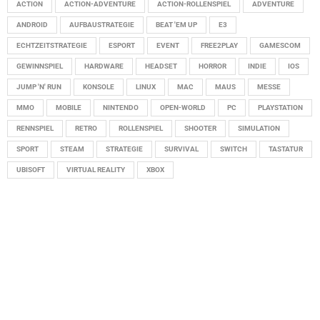
ACTION
ACTION-ADVENTURE
ACTION-ROLLENSPIEL
ADVENTURE
ANDROID
AUFBAUSTRATEGIE
BEAT 'EM UP
E3
ECHTZEITSTRATEGIE
ESPORT
EVENT
FREE2PLAY
GAMESCOM
GEWINNSPIEL
HARDWARE
HEADSET
HORROR
INDIE
IOS
JUMP 'N' RUN
KONSOLE
LINUX
MAC
MAUS
MESSE
MMO
MOBILE
NINTENDO
OPEN-WORLD
PC
PLAYSTATION
RENNSPIEL
RETRO
ROLLENSPIEL
SHOOTER
SIMULATION
SPORT
STEAM
STRATEGIE
SURVIVAL
SWITCH
TASTATUR
UBISOFT
VIRTUAL REALITY
XBOX