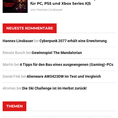
für PC, PS5 und Xbox Series X|S
von
Hannes Linsbauer
NEUESTE KOMMENTARE
Hannes Linsbauer
bei
Cyberpunk 2077 erhält eine Erweiterung
Renate Busch
bei
Gewinnspiel The Mandalorian
Martin
bei
4 Tipps für den Bau eines ausgewogenen (Gaming)-PCs
Daniel Fink
bei
Alienware AW3423DW im Test und Vergleich
elromeo
bei
Die Ski Challenge ist im Herbst zurück!
THEMEN