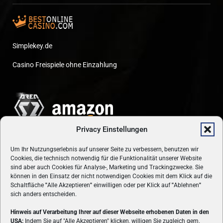
Simplekey.de
Casino Freispiele ohne Einzahlung
Privacy Einstellungen
Um Ihr Nutzungserlebnis auf unserer Seite zu verbessern, benutzen wir
Cookies, die technisch notwendig für die Funktionalität unserer Website
sind aber auch Cookies für Analyse-, Marketing und Trackingzwecke. Sie
können in den Einsatz der nicht notwendigen Cookies mit dem Klick auf die
Schaltfläche
"
Alle Akzeptieren
"
einwilligen oder per Klick auf
"
Ablehnen
"
sich anders entscheiden.
Hinweis auf Verarbeitung Ihrer auf dieser Webseite erhobenen Daten in den
USA:
Indem Sie auf "Alle Akzeptieren" klicken, willigen Sie zugleich gem.