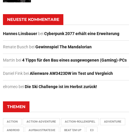
NEUESTE KOMMENTARE
Hannes Linsbauer
bei
Cyberpunk 2077 erhält eine Erweiterung
Renate Busch
bei
Gewinnspiel The Mandalorian
Martin
bei
4 Tipps für den Bau eines ausgewogenen (Gaming)-PCs
Daniel Fink
bei
Alienware AW3423DW im Test und Vergleich
elromeo
bei
Die Ski Challenge ist im Herbst zurück!
THEMEN
ACTION
ACTION-ADVENTURE
ACTION-ROLLENSPIEL
ADVENTURE
ANDROID
AUFBAUSTRATEGIE
BEAT 'EM UP
E3