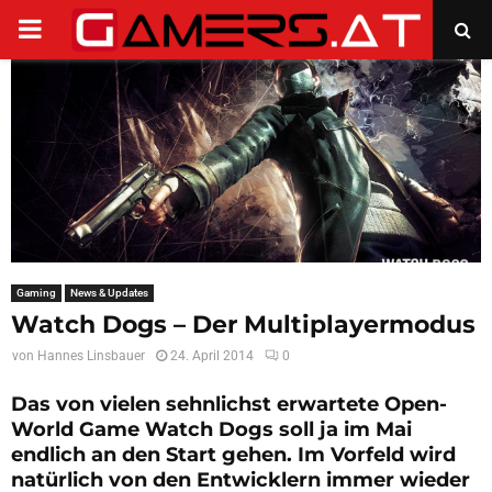
PRIMARY
MENU
Gaming
News & Updates
Watch Dogs – Der Multiplayermodus
von
Hannes Linsbauer
24. April 2014
0
Das von vielen sehnlichst erwartete Open-
World Game
Watch Dogs
soll ja im Mai
endlich an den Start gehen. Im Vorfeld wird
natürlich von den Entwicklern immer wieder