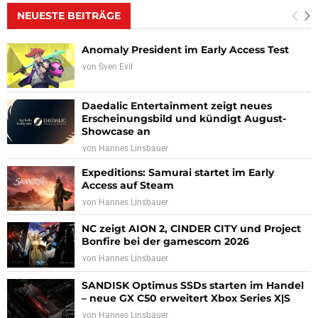
NEUESTE BEITRÄGE
Anomaly President im Early Access Test
von
Sven Evil
Daedalic Entertainment zeigt neues
Erscheinungsbild und kündigt August-
Showcase an
von
Hannes Linsbauer
Expeditions: Samurai startet im Early
Access auf Steam
von
Hannes Linsbauer
NC zeigt AION 2, CINDER CITY und Project
Bonfire bei der gamescom 2026
von
Hannes Linsbauer
SANDISK Optimus SSDs starten im Handel
– neue GX C50 erweitert Xbox Series X|S
von
Hannes Linsbauer