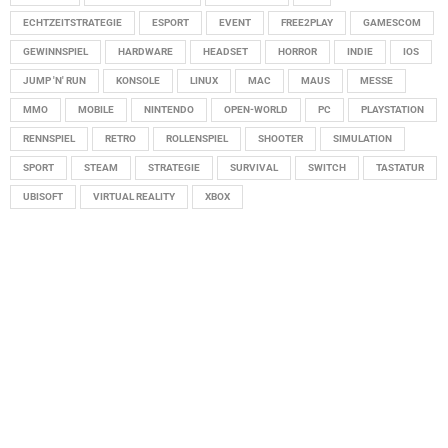
ECHTZEITSTRATEGIE
ESPORT
EVENT
FREE2PLAY
GAMESCOM
GEWINNSPIEL
HARDWARE
HEADSET
HORROR
INDIE
IOS
JUMP 'N' RUN
KONSOLE
LINUX
MAC
MAUS
MESSE
MMO
MOBILE
NINTENDO
OPEN-WORLD
PC
PLAYSTATION
RENNSPIEL
RETRO
ROLLENSPIEL
SHOOTER
SIMULATION
SPORT
STEAM
STRATEGIE
SURVIVAL
SWITCH
TASTATUR
UBISOFT
VIRTUAL REALITY
XBOX