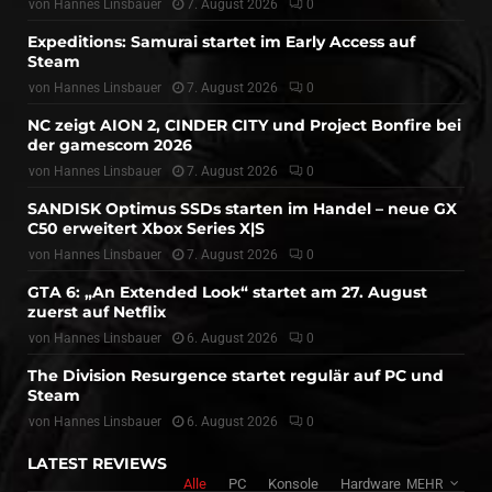
von
Hannes Linsbauer
7. August 2026
0
Expeditions: Samurai startet im Early Access auf
Steam
von
Hannes Linsbauer
7. August 2026
0
NC zeigt AION 2, CINDER CITY und Project Bonfire bei
der gamescom 2026
von
Hannes Linsbauer
7. August 2026
0
SANDISK Optimus SSDs starten im Handel – neue GX
C50 erweitert Xbox Series X|S
von
Hannes Linsbauer
7. August 2026
0
GTA 6: „An Extended Look“ startet am 27. August
zuerst auf Netflix
von
Hannes Linsbauer
6. August 2026
0
The Division Resurgence startet regulär auf PC und
Steam
von
Hannes Linsbauer
6. August 2026
0
LATEST REVIEWS
Alle
PC
Konsole
Hardware
MEHR