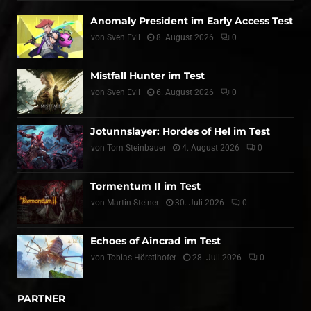
Anomaly President im Early Access Test
von
Sven Evil
8. August 2026
0
Mistfall Hunter im Test
von
Sven Evil
6. August 2026
0
Jotunnslayer: Hordes of Hel im Test
von
Tom Steinbauer
4. August 2026
0
Tormentum II im Test
von
Martin Steiner
30. Juli 2026
0
Echoes of Aincrad im Test
von
Tobias Hörstlhofer
28. Juli 2026
0
PARTNER