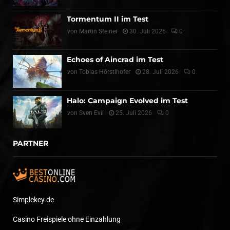
Tormentum II im Test
von
Martin Steiner
30. Juli 2026
0
Echoes of Aincrad im Test
von
Tobias Hörstlhofer
28. Juli 2026
0
Halo: Campaign Evolved im Test
von
Sven Evil
25. Juli 2026
0
PARTNER
Simplekey.de
Casino Freispiele ohne Einzahlung