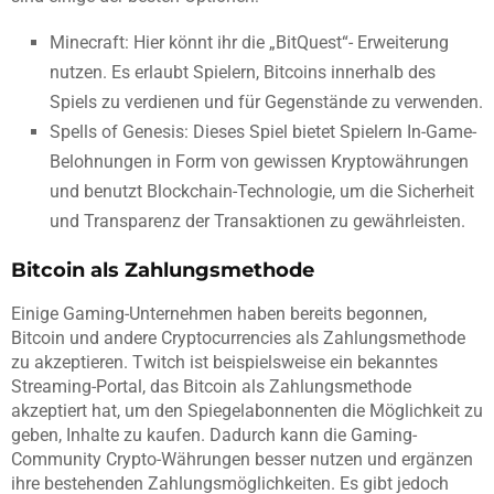
Minecraft: Hier könnt ihr die „BitQuest“- Erweiterung
nutzen. Es erlaubt Spielern, Bitcoins innerhalb des
Spiels zu verdienen und für Gegenstände zu verwenden.
Spells of Genesis: Dieses Spiel bietet Spielern In-Game-
Belohnungen in Form von gewissen Kryptowährungen
und benutzt Blockchain-Technologie, um die Sicherheit
und Transparenz der Transaktionen zu gewährleisten.
Bitcoin als Zahlungsmethode
Einige Gaming-Unternehmen haben bereits begonnen,
Bitcoin und andere Cryptocurrencies als Zahlungsmethode
zu akzeptieren. Twitch ist beispielsweise ein bekanntes
Streaming-Portal, das Bitcoin als Zahlungsmethode
akzeptiert hat, um den Spiegelabonnenten die Möglichkeit zu
geben, Inhalte zu kaufen. Dadurch kann die Gaming-
Community Crypto-Währungen besser nutzen und ergänzen
ihre bestehenden Zahlungsmöglichkeiten. Es gibt jedoch