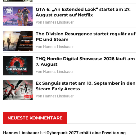
GTA 6: „An Extended Look“ startet am 27.
August zuerst auf Netflix
von
Hannes Linsbauer
The Division Resurgence startet regulär auf
PC und Steam
von
Hannes Linsbauer
THQ Nordic Digital Showcase 2026 läuft am
7. August
von
Hannes Linsbauer
Ex Sanguis startet am 10. September in den
Steam Early Access
von
Hannes Linsbauer
NEUESTE KOMMENTARE
Hannes Linsbauer
bei
Cyberpunk 2077 erhält eine Erweiterung