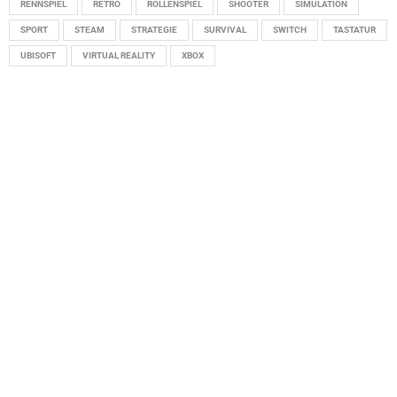
RENNSPIEL
RETRO
ROLLENSPIEL
SHOOTER
SIMULATION
SPORT
STEAM
STRATEGIE
SURVIVAL
SWITCH
TASTATUR
UBISOFT
VIRTUAL REALITY
XBOX