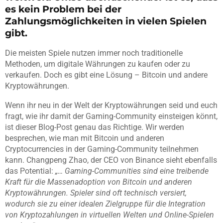
es kein Problem bei der
Zahlungsmöglichkeiten in vielen Spielen
gibt.
Die meisten Spiele nutzen immer noch traditionelle
Methoden, um digitale Währungen zu kaufen oder zu
verkaufen. Doch es gibt eine Lösung – Bitcoin und andere
Kryptowährungen.
Wenn ihr neu in der Welt der Kryptowährungen seid und euch
fragt, wie ihr damit der Gaming-Community einsteigen könnt,
ist dieser Blog-Post genau das Richtige. Wir werden
besprechen, wie man mit Bitcoin und anderen
Cryptocurrencies in der Gaming-Community teilnehmen
kann. Changpeng Zhao, der CEO von Binance sieht ebenfalls
das Potential:
„… Gaming-Communities sind eine treibende
Kraft für die Massenadoption von Bitcoin und anderen
Kryptowährungen. Spieler sind oft technisch versiert,
wodurch sie zu einer idealen Zielgruppe für die Integration
von Kryptozahlungen in virtuellen Welten und Online-Spielen