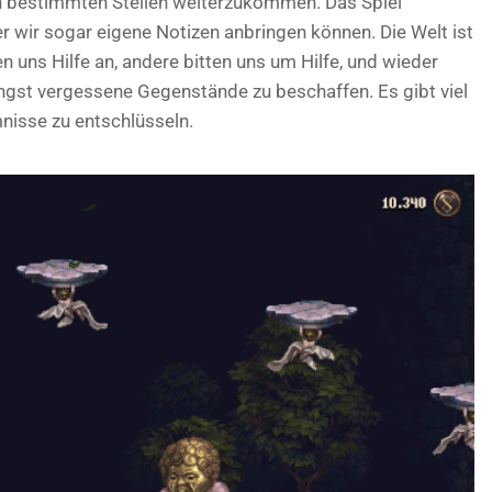
an bestimmten Stellen weiterzukommen. Das Spiel
er wir sogar eigene Notizen anbringen können. Die Welt ist
en uns Hilfe an, andere bitten uns um Hilfe, und wieder
ngst vergessene Gegenstände zu beschaffen. Es gibt viel
nisse zu entschlüsseln.