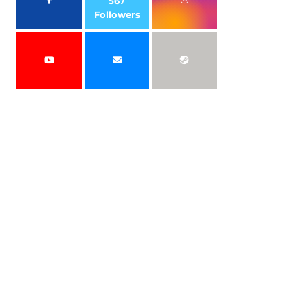
567
Followers