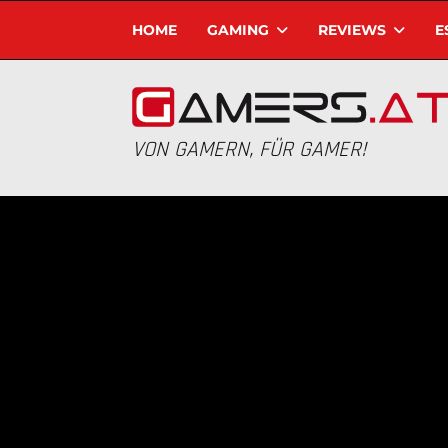
HOME
GAMING
REVIEWS
E
VON GAMERN, FÜR GAMER!