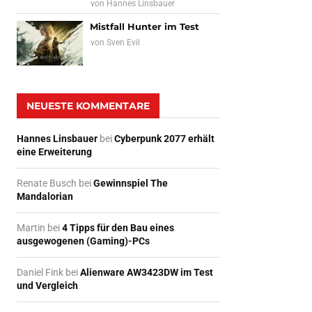
von
Hannes Linsbauer
Mistfall Hunter im Test
von
Sven Evil
NEUESTE KOMMENTARE
Hannes Linsbauer
bei
Cyberpunk 2077 erhält
eine Erweiterung
Renate Busch
bei
Gewinnspiel The
Mandalorian
Martin
bei
4 Tipps für den Bau eines
ausgewogenen (Gaming)-PCs
Daniel Fink
bei
Alienware AW3423DW im Test
und Vergleich