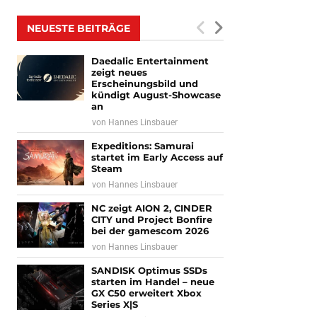
NEUESTE BEITRÄGE
Daedalic Entertainment
zeigt neues
Erscheinungsbild und
kündigt August-Showcase
an
von
Hannes Linsbauer
Expeditions: Samurai
startet im Early Access auf
Steam
von
Hannes Linsbauer
NC zeigt AION 2, CINDER
CITY und Project Bonfire
bei der gamescom 2026
von
Hannes Linsbauer
SANDISK Optimus SSDs
starten im Handel – neue
GX C50 erweitert Xbox
Series X|S