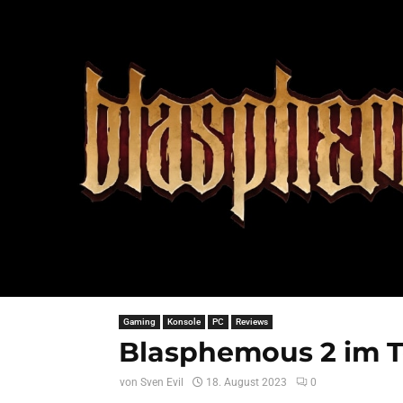
Gaming
Konsole
PC
Reviews
Blasphemous 2 im T
von
Sven Evil
18. August 2023
0