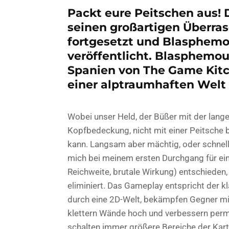
Packt eure Peitschen aus! 
seinen großartigen Überra
fortgesetzt und Blasphemo
veröffentlicht. Blasphemous
Spanien von The Game Kitc
einer alptraumhaften Welt v
Wobei unser Held, der Büßer mit der lang
Kopfbedeckung, nicht mit einer Peitsche 
kann. Langsam aber mächtig, oder schnell
mich bei meinem ersten Durchgang für e
Reichweite, brutale Wirkung) entschieden, 
eliminiert. Das Gameplay entspricht der k
durch eine 2D-Welt, bekämpfen Gegner mi
klettern Wände hoch und verbessern perma
schalten immer größere Bereiche der Karte