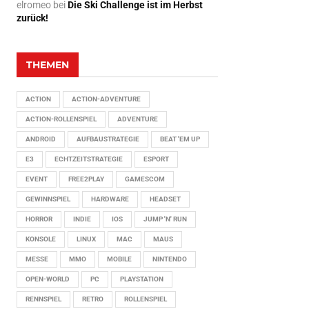
elromeo
bei
Die Ski Challenge ist im Herbst
zurück!
THEMEN
ACTION
ACTION-ADVENTURE
ACTION-ROLLENSPIEL
ADVENTURE
ANDROID
AUFBAUSTRATEGIE
BEAT 'EM UP
E3
ECHTZEITSTRATEGIE
ESPORT
EVENT
FREE2PLAY
GAMESCOM
GEWINNSPIEL
HARDWARE
HEADSET
HORROR
INDIE
IOS
JUMP 'N' RUN
KONSOLE
LINUX
MAC
MAUS
MESSE
MMO
MOBILE
NINTENDO
OPEN-WORLD
PC
PLAYSTATION
RENNSPIEL
RETRO
ROLLENSPIEL