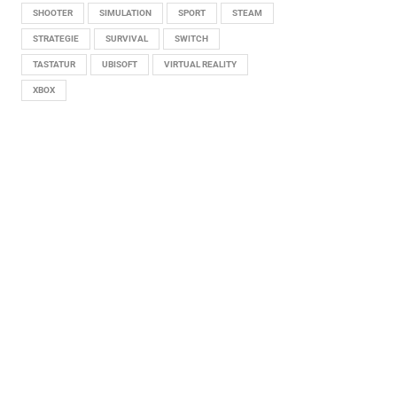
SHOOTER
SIMULATION
SPORT
STEAM
STRATEGIE
SURVIVAL
SWITCH
TASTATUR
UBISOFT
VIRTUAL REALITY
XBOX