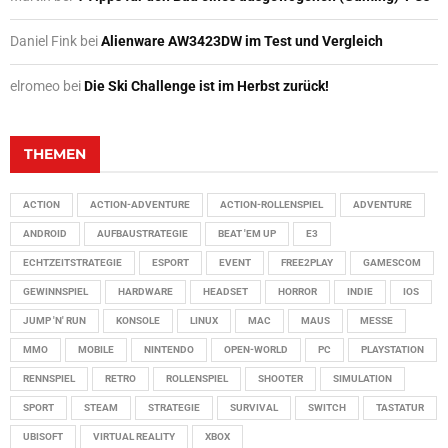
Daniel Fink
bei
Alienware AW3423DW im Test und Vergleich
elromeo
bei
Die Ski Challenge ist im Herbst zurück!
THEMEN
ACTION
ACTION-ADVENTURE
ACTION-ROLLENSPIEL
ADVENTURE
ANDROID
AUFBAUSTRATEGIE
BEAT 'EM UP
E3
ECHTZEITSTRATEGIE
ESPORT
EVENT
FREE2PLAY
GAMESCOM
GEWINNSPIEL
HARDWARE
HEADSET
HORROR
INDIE
IOS
JUMP 'N' RUN
KONSOLE
LINUX
MAC
MAUS
MESSE
MMO
MOBILE
NINTENDO
OPEN-WORLD
PC
PLAYSTATION
RENNSPIEL
RETRO
ROLLENSPIEL
SHOOTER
SIMULATION
SPORT
STEAM
STRATEGIE
SURVIVAL
SWITCH
TASTATUR
UBISOFT
VIRTUAL REALITY
XBOX