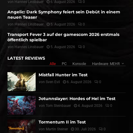
von
Hannes Linsbauer
6. August 2026
0
Angelic: Dark Symphony feiert sein Debüt in einem
neuen Teaser
von
Hannes Linsbauer
5. August 2026
0
Transport Fever 3 auf der gamescom 2026 erstmals
öffentlich spielbar
von
Hannes Linsbauer
5. August 2026
0
LATEST REVIEWS
Alle
PC
Konsole
Hardware
MEHR
Mistfall Hunter im Test
von
Sven Evil
6. August 2026
0
Jotunnslayer: Hordes of Hel im Test
von
Tom Steinbauer
4. August 2026
0
Tormentum II im Test
von
Martin Steiner
30. Juli 2026
0