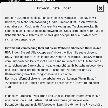
Privacy Einstellungen
Um Ihr Nutzungserlebnis auf unserer Seite zu verbessern, benutzen wir
Cookies, die technisch notwendig für die Funktionalität unserer Website
sind aber auch Cookies für Analyse-, Marketing und Trackingzwecke. Sie
können in den Einsatz der nicht notwendigen Cookies mit dem Klick auf die
Schaltfläche
"
Alle Akzeptieren
"
einwilligen oder per Klick auf
"
Ablehnen
"
sich anders entscheiden.
Hinweis auf Verarbeitung Ihrer auf dieser Webseite erhobenen Daten in den
USA:
Indem Sie auf "Alle Akzeptieren" klicken, willigen Sie zugleich gem.
ÜBER UNS
DSGVO ein, dass Ihre Daten in den USA verarbeitet werden. Die USA werden
vom Europäischen Gerichtshof als ein Land mit einem nach EU-Standards
VON GAMERN, FÜR GAMER! Gamers.at ist das älteste Online-
unzureichendem Datenschutzniveau eingeschätzt. Es besteht insbesondere
Spielemagazin Österreichs und bringt täglich aktuelle News,
das Risiko, dass Ihre Daten durch US-Behörden, zu Kontroll- und zu
Reviews und Videos zu PC- und Konsolenspielen, Gaming-
Überwachungszwecken, möglicherweise auch ohne
Rechtsbehelfsmöglichkeiten, verarbeitet werden können. Wenn Sie auf
Hardware und aus der Welt des e-Sport's.
"Ablehnen" klicken, findet die vorgehend beschriebene Übermittlung nicht
statt.
Schreib uns:
redaktion@gamers.at
In unserer Datenschutzerklärung und Cookie-Richtlinie informieren wir Sie
über diese Tools und Partner und erklären Ihnen genau, was eine
FOLGE UNS
Datenübermittlung in die USA bedeuten kann. Sie können Ihre Privatsphäre-