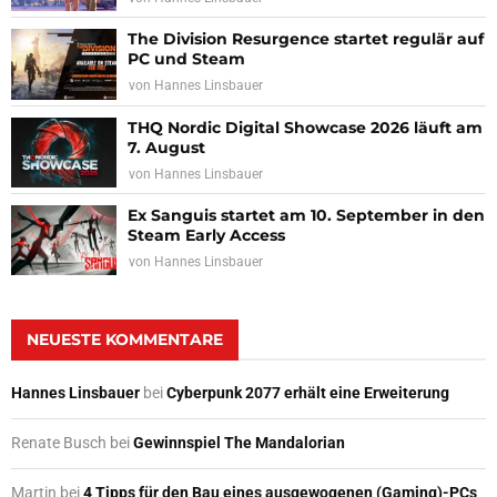
The Division Resurgence startet regulär auf
PC und Steam
von
Hannes Linsbauer
THQ Nordic Digital Showcase 2026 läuft am
7. August
von
Hannes Linsbauer
Ex Sanguis startet am 10. September in den
Steam Early Access
von
Hannes Linsbauer
NEUESTE KOMMENTARE
Hannes Linsbauer
bei
Cyberpunk 2077 erhält eine Erweiterung
Renate Busch
bei
Gewinnspiel The Mandalorian
Martin
bei
4 Tipps für den Bau eines ausgewogenen (Gaming)-PCs