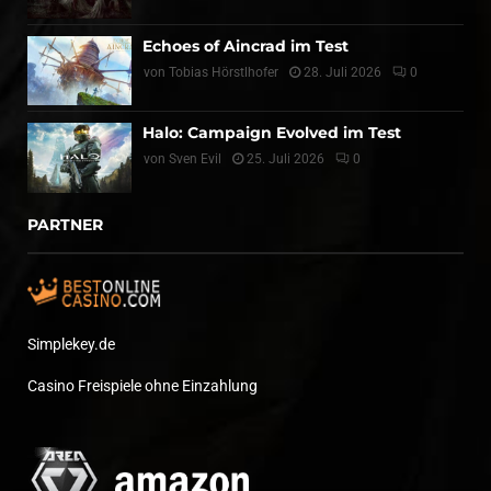
Echoes of Aincrad im Test
von
Tobias Hörstlhofer
28. Juli 2026
0
Halo: Campaign Evolved im Test
von
Sven Evil
25. Juli 2026
0
PARTNER
Simplekey.de
Casino Freispiele ohne Einzahlung