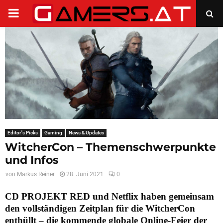
PRIMARY
MENU
Editor's Picks
Gaming
News & Updates
WitcherCon – Themenschwerpunkte
und Infos
von
Markus Reiner
28. Juni 2021
0
CD PROJEKT RED und Netflix haben gemeinsam
den vollständigen Zeitplan für die WitcherCon
enthüllt – die kommende globale Online-Feier der