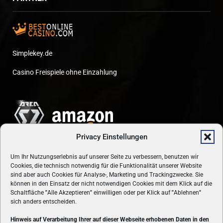
Simplekey.de
Casino Freispiele ohne Einzahlung
Privacy Einstellungen
Um Ihr Nutzungserlebnis auf unserer Seite zu verbessern, benutzen wir
Cookies, die technisch notwendig für die Funktionalität unserer Website
sind aber auch Cookies für Analyse-, Marketing und Trackingzwecke. Sie
können in den Einsatz der nicht notwendigen Cookies mit dem Klick auf die
Schaltfläche
"
Alle Akzeptieren
"
einwilligen oder per Klick auf
"
Ablehnen
"
sich anders entscheiden.
Hinweis auf Verarbeitung Ihrer auf dieser Webseite erhobenen Daten in den