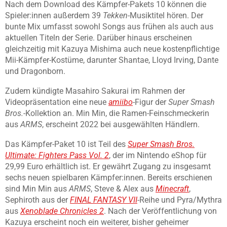
Nach dem Download des Kämpfer-Pakets 10 können die
Spieler:innen außerdem 39
Tekken
-Musiktitel hören. Der
bunte Mix umfasst sowohl Songs aus frühen als auch aus
aktuellen Titeln der Serie. Darüber hinaus erscheinen
gleichzeitig mit Kazuya Mishima auch neue kostenpflichtige
Mii-Kämpfer-Kostüme, darunter Shantae, Lloyd Irving, Dante
und Dragonborn.
Zudem kündigte Masahiro Sakurai im Rahmen der
Videopräsentation eine neue
amiibo
-Figur der
Super Smash
Bros.
-Kollektion an. Min Min, die Ramen-Feinschmeckerin
aus
ARMS
, erscheint 2022 bei ausgewählten Händlern.
Das Kämpfer-Paket 10 ist Teil des
Super Smash Bros.
Ultimate: Fighters Pass Vol. 2
, der im Nintendo eShop für
29,99 Euro erhältlich ist. Er gewährt Zugang zu insgesamt
sechs neuen spielbaren Kämpfer:innen. Bereits erschienen
sind Min Min aus
ARMS
, Steve & Alex aus
Minecraft
,
Sephiroth aus der
FINAL FANTASY VII
-Reihe und Pyra/Mythra
aus
Xenoblade Chronicles 2
. Nach der Veröffentlichung von
Kazuya erscheint noch ein weiterer, bisher geheimer