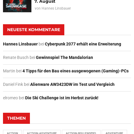
7. August
von
Hannes Linsbauer
NEUESTE KOMMENTARE
Hannes Linsbauer
bei
Cyberpunk 2077 erhält eine Erweiterung
Renate Busch
bei
Gewinnspiel The Mandalorian
Martin
bei
4 Tipps für den Bau eines ausgewogenen (Gaming)-PCs
Daniel Fink
bei
Alienware AW3423DW im Test und Vergleich
elromeo
bei
Die Ski Challenge ist im Herbst zurück!
THEMEN
ACTION
ACTION-ADVENTURE
ACTION-ROLLENSPIEL
ADVENTURE