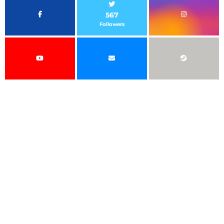
567
Followers