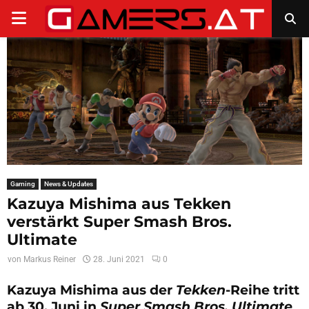
PRIMARY
MENU
Gaming
News & Updates
Kazuya Mishima aus Tekken
verstärkt Super Smash Bros.
Ultimate
von
Markus Reiner
28. Juni 2021
0
Kazuya Mishima aus der
Tekken
-Reihe tritt
ab 30. Juni in
Super Smash Bros. Ultimate