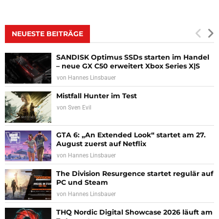
NEUESTE BEITRÄGE
SANDISK Optimus SSDs starten im Handel
– neue GX C50 erweitert Xbox Series X|S
von
Hannes Linsbauer
Mistfall Hunter im Test
von
Sven Evil
GTA 6: „An Extended Look“ startet am 27.
August zuerst auf Netflix
von
Hannes Linsbauer
The Division Resurgence startet regulär auf
PC und Steam
von
Hannes Linsbauer
THQ Nordic Digital Showcase 2026 läuft am