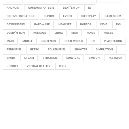
ANDROID
AUFBAUSTRATEGIE
BEAT 'EM UP
E3
ECHTZEITSTRATEGIE
ESPORT
EVENT
FREE2PLAY
GAMESCOM
GEWINNSPIEL
HARDWARE
HEADSET
HORROR
INDIE
IOS
JUMP 'N' RUN
KONSOLE
LINUX
MAC
MAUS
MESSE
MMO
MOBILE
NINTENDO
OPEN-WORLD
PC
PLAYSTATION
RENNSPIEL
RETRO
ROLLENSPIEL
SHOOTER
SIMULATION
SPORT
STEAM
STRATEGIE
SURVIVAL
SWITCH
TASTATUR
UBISOFT
VIRTUAL REALITY
XBOX