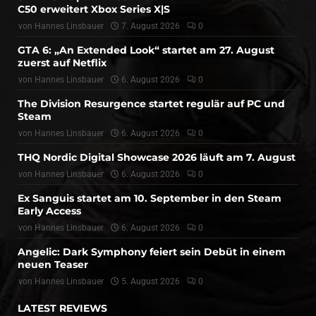
C50 erweitert Xbox Series X|S
von
Hannes Linsbauer
7. August 2026
0
GTA 6: „An Extended Look“ startet am 27. August
zuerst auf Netflix
von
Hannes Linsbauer
6. August 2026
0
The Division Resurgence startet regulär auf PC und
Steam
von
Hannes Linsbauer
6. August 2026
0
THQ Nordic Digital Showcase 2026 läuft am 7. August
von
Hannes Linsbauer
6. August 2026
0
Ex Sanguis startet am 10. September in den Steam
Early Access
von
Hannes Linsbauer
6. August 2026
0
Angelic: Dark Symphony feiert sein Debüt in einem
neuen Teaser
von
Hannes Linsbauer
5. August 2026
0
LATEST REVIEWS