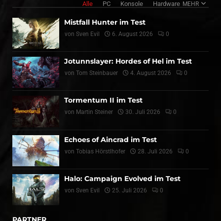
Alle
PC
Konsole
Hardware
MEHR
Mistfall Hunter im Test
von
Sven Evil
6. August 2026
0
Jotunnslayer: Hordes of Hel im Test
von
Tom Steinbauer
4. August 2026
0
Tormentum II im Test
von
Martin Steiner
30. Juli 2026
0
Echoes of Aincrad im Test
von
Tobias Hörstlhofer
28. Juli 2026
0
Halo: Campaign Evolved im Test
von
Sven Evil
25. Juli 2026
0
PARTNER