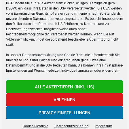
USA:
Indem Sie auf "Alle Akzeptieren" klicken, willigen Sie zugleich gem.
ÜBER UNS
DSGVO ein, dass Ihre Daten in den USA verarbeitet werden. Die USA werden
vom Europäischen Gerichtshof als ein Land mit einem nach EU-Standards
VON GAMERN, FÜR GAMER! Gamers.at ist das älteste Online-
unzureichendem Datenschutzniveau eingeschätzt. Es besteht insbesondere
Spielemagazin Österreichs und bringt täglich aktuelle News,
das Risiko, dass Ihre Daten durch US-Behörden, zu Kontroll- und zu
Reviews und Videos zu PC- und Konsolenspielen, Gaming-
Überwachungszwecken, möglicherweise auch ohne
Hardware und aus der Welt des e-Sport's.
Rechtsbehelfsmöglichkeiten, verarbeitet werden können. Wenn Sie auf
"Ablehnen" klicken, findet die vorgehend beschriebene Übermittlung nicht
Schreib uns:
redaktion@gamers.at
statt.
In unserer Datenschutzerklärung und Cookie-Richtlinie informieren wir Sie
über diese Tools und Partner und erklären Ihnen genau, was eine
FOLGE UNS
Datenübermittlung in die USA bedeuten kann. Sie können Ihre Privatsphäre-
Einstellungen auf Wunsch jederzeit individuell anpassen oder widerrufen.
ALLE AKZEPTIEREN (INKL. US)
ABLEHNEN
PRIVACY EINSTELLUNGEN
Gamers.at v6 © 1999-2024 All Rights Reserved -
Kontakt
|
Impressum
|
Datenschutzerklärung
|
Cookie Richtline
- Developed by
linomedia
Cookie-Richtlinie
Datenschutzerklärung
Impressum
powered by
overclockers.at