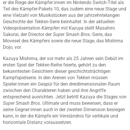
er die Riege der Kämpfer:innen im Nintendo Switch-Titel als
Teil des Kämpfer-Pakets 10, das zudem eine neue Stage und
eine Vielzahl von Musikstücken aus der jahrzehntelangen
Geschichte der
Tekken
-Serie beinhaltet. In der aktuellen
Videopräsentation
Kämpfen mit Kazuya
stellt Masahiro
Sakurai, der Director der
Super Smash Bros.-
Serie, das
Moveset des Kämpfers sowie die neue Stage, das Mishima
Dojo, vor.
Kazuya Mishima, der vor mehr als 25 Jahren sein Debüt im
ersten Spiel der
Tekken
-Reihe feierte, gehört zu den
bekanntesten Gesichtern dieser geschichtsträchtigen
Kampfspielserie. In den Arenen von
Tekken
müssen
Spieler:innen ein Gespür für den dreidimensionalen Raum
zwischen den Charakteren haben und ihre Angriffe
entsprechend ausrichten. Jetzt betritt Kazuya die Stages von
Super Smash Bros. Ultimate
und muss beweisen, dass er
seine Gegner:innen auch in der zweiten Dimension besiegen
kann, in der die Kämpfe ein Verständnis für vertikale und
horizontale Distanz voraussetzen.