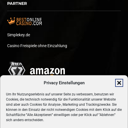
PARTNER
Simplekey.de
Casino Freispiele ohne Einzahlung
Privacy Einstellungen
Um Ihr Nutzungserlebnis auf unserer Seite zu verbessern, benutzen wir
Cookies, die technisch notwendig für die Funktionalität unserer Website
sind aber auch Cookies für Analyse-, Marketing und Trackingzwecke. Sie
können in den Einsatz der nicht notwendigen Cookies mit dem Klick auf die
Schaltfläche
"
Alle Akzeptieren
"
einwilligen oder per Klick auf
"
Ablehnen
"
sich anders entscheiden.