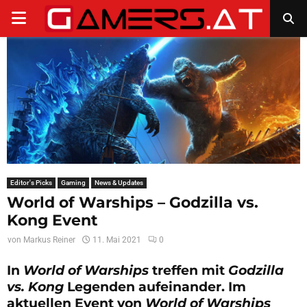
PRIMARY
MENU
Editor's Picks
Gaming
News & Updates
World of Warships – Godzilla vs.
Kong Event
von
Markus Reiner
11. Mai 2021
0
In
World of Warships
treffen mit
Godzilla
vs. Kong
Legenden aufeinander. Im
aktuellen Event von
World of Warships