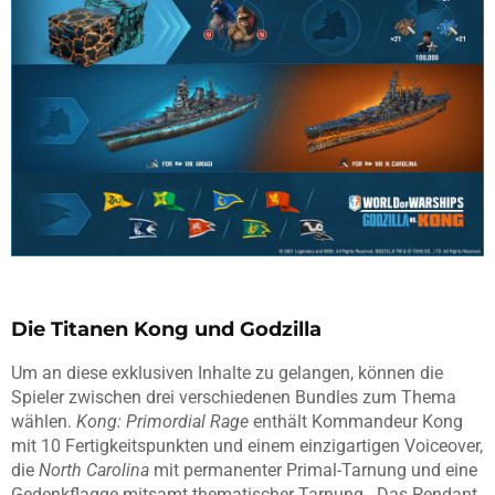
Die Titanen Kong und Godzilla
Um an diese exklusiven Inhalte zu gelangen, können die
Spieler zwischen drei verschiedenen Bundles zum Thema
wählen.
Kong: Primordial Rage
enthält Kommandeur Kong
mit 10 Fertigkeitspunkten und einem einzigartigen Voiceover,
die
North Carolina
mit permanenter Primal-Tarnung und eine
Gedenkflagge mitsamt thematischer Tarnung. Das Pendant