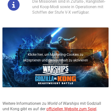
Die Missionen sind in Zufalls-, Ranglisten-
und Koop-Modi sowie in Operationen mit
Schiffen der Stufe V-X verfügbar.
Klicke hier, um Marketing-Cookies zu
akzeptieren und diesen Inhalt zu aktivieren
Weitere Informationen zu
World of Warships
mit Godziall
und Kong gibt es auf der
offiziellen Website zum Spiel
.