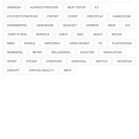
ANDROID
AUFBAUSTRATEGIE
BEAT 'EM UP
E3
ECHTZEITSTRATEGIE
ESPORT
EVENT
FREE2PLAY
GAMESCOM
GEWINNSPIEL
HARDWARE
HEADSET
HORROR
INDIE
IOS
JUMP 'N' RUN
KONSOLE
LINUX
MAC
MAUS
MESSE
MMO
MOBILE
NINTENDO
OPEN-WORLD
PC
PLAYSTATION
RENNSPIEL
RETRO
ROLLENSPIEL
SHOOTER
SIMULATION
SPORT
STEAM
STRATEGIE
SURVIVAL
SWITCH
TASTATUR
UBISOFT
VIRTUAL REALITY
XBOX