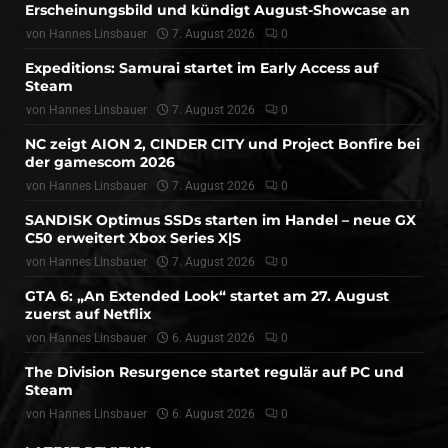
Erscheinungsbild und kündigt August-Showcase an
von
Hannes Linsbauer
7. August 2026
0
Expeditions: Samurai startet im Early Access auf
Steam
von
Hannes Linsbauer
7. August 2026
0
NC zeigt AION 2, CINDER CITY und Project Bonfire bei
der gamescom 2026
von
Hannes Linsbauer
7. August 2026
0
SANDISK Optimus SSDs starten im Handel – neue GX
C50 erweitert Xbox Series X|S
von
Hannes Linsbauer
7. August 2026
0
GTA 6: „An Extended Look“ startet am 27. August
zuerst auf Netflix
von
Hannes Linsbauer
6. August 2026
0
The Division Resurgence startet regulär auf PC und
Steam
von
Hannes Linsbauer
6. August 2026
0