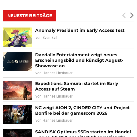
NEUESTE BEITRÄGE
Anomaly President im Early Access Test
von
Sven Evil
Daedalic Entertainment zeigt neues
Erscheinungsbild und kündigt August-
Showcase an
von
Hannes Linsbauer
Expeditions: Samurai startet im Early
Access auf Steam
von
Hannes Linsbauer
NC zeigt AION 2, CINDER CITY und Project
Bonfire bei der gamescom 2026
von
Hannes Linsbauer
SANDISK Optimus SSDs starten im Handel