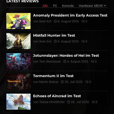
LATEST REVIEWS
Alle
PC
Konsole
Hardware
MEHR
Anomaly President im Early Access Test
von
Sven Evil
8. August 2026
0
Mistfall Hunter im Test
von
Sven Evil
6. August 2026
0
Jotunnslayer: Hordes of Hel im Test
von
Tom Steinbauer
4. August 2026
0
Tormentum II im Test
von
Martin Steiner
30. Juli 2026
0
Echoes of Aincrad im Test
von
Tobias Hörstlhofer
28. Juli 2026
0