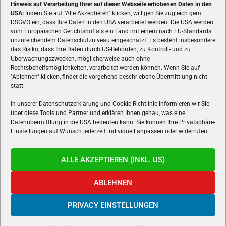
Hinweis auf Verarbeitung Ihrer auf dieser Webseite erhobenen Daten in den
USA:
Indem Sie auf "Alle Akzeptieren" klicken, willigen Sie zugleich gem.
ÜBER UNS
DSGVO ein, dass Ihre Daten in den USA verarbeitet werden. Die USA werden
vom Europäischen Gerichtshof als ein Land mit einem nach EU-Standards
VON GAMERN, FÜR GAMER! Gamers.at ist das älteste Online-
unzureichendem Datenschutzniveau eingeschätzt. Es besteht insbesondere
Spielemagazin Österreichs und bringt täglich aktuelle News,
das Risiko, dass Ihre Daten durch US-Behörden, zu Kontroll- und zu
Reviews und Videos zu PC- und Konsolenspielen, Gaming-
Überwachungszwecken, möglicherweise auch ohne
Hardware und aus der Welt des e-Sport's.
Rechtsbehelfsmöglichkeiten, verarbeitet werden können. Wenn Sie auf
"Ablehnen" klicken, findet die vorgehend beschriebene Übermittlung nicht
Schreib uns:
redaktion@gamers.at
statt.
In unserer Datenschutzerklärung und Cookie-Richtlinie informieren wir Sie
über diese Tools und Partner und erklären Ihnen genau, was eine
FOLGE UNS
Datenübermittlung in die USA bedeuten kann. Sie können Ihre Privatsphäre-
Einstellungen auf Wunsch jederzeit individuell anpassen oder widerrufen.
ALLE AKZEPTIEREN (INKL. US)
ABLEHNEN
PRIVACY EINSTELLUNGEN
Gamers.at v6 © 1999-2024 All Rights Reserved -
Kontakt
|
Impressum
|
Datenschutzerklärung
|
Cookie Richtline
- Developed by
linomedia