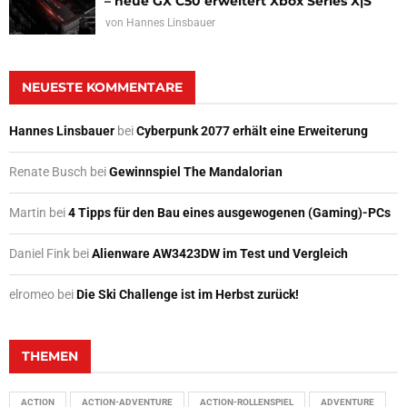
– neue GX C50 erweitert Xbox Series X|S
von
Hannes Linsbauer
NEUESTE KOMMENTARE
Hannes Linsbauer
bei
Cyberpunk 2077 erhält eine Erweiterung
Renate Busch
bei
Gewinnspiel The Mandalorian
Martin
bei
4 Tipps für den Bau eines ausgewogenen (Gaming)-PCs
Daniel Fink
bei
Alienware AW3423DW im Test und Vergleich
elromeo
bei
Die Ski Challenge ist im Herbst zurück!
THEMEN
ACTION
ACTION-ADVENTURE
ACTION-ROLLENSPIEL
ADVENTURE