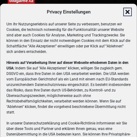
Privacy Einstellungen
Um Ihr Nutzungserlebnis auf unserer Seite zu verbessern, benutzen wir
Cookies, die technisch notwendig für die Funktionalität unserer Website
sind aber auch Cookies für Analyse-, Marketing und Trackingzwecke. Sie
können in den Einsatz der nicht notwendigen Cookies mit dem Klick auf die
Schaltfläche
"
Alle Akzeptieren
"
einwilligen oder per Klick auf
"
Ablehnen
"
sich anders entscheiden.
Hinweis auf Verarbeitung Ihrer auf dieser Webseite erhobenen Daten in den
USA:
Indem Sie auf "Alle Akzeptieren" klicken, willigen Sie zugleich gem.
ÜBER UNS
DSGVO ein, dass Ihre Daten in den USA verarbeitet werden. Die USA werden
vom Europäischen Gerichtshof als ein Land mit einem nach EU-Standards
VON GAMERN, FÜR GAMER! Gamers.at ist das älteste Online-
unzureichendem Datenschutzniveau eingeschätzt. Es besteht insbesondere
Spielemagazin Österreichs und bringt täglich aktuelle News,
das Risiko, dass Ihre Daten durch US-Behörden, zu Kontroll- und zu
Reviews und Videos zu PC- und Konsolenspielen, Gaming-
Überwachungszwecken, möglicherweise auch ohne
Hardware und aus der Welt des e-Sport's.
Rechtsbehelfsmöglichkeiten, verarbeitet werden können. Wenn Sie auf
"Ablehnen" klicken, findet die vorgehend beschriebene Übermittlung nicht
Schreib uns:
redaktion@gamers.at
statt.
In unserer Datenschutzerklärung und Cookie-Richtlinie informieren wir Sie
über diese Tools und Partner und erklären Ihnen genau, was eine
FOLGE UNS
Datenübermittlung in die USA bedeuten kann. Sie können Ihre Privatsphäre-