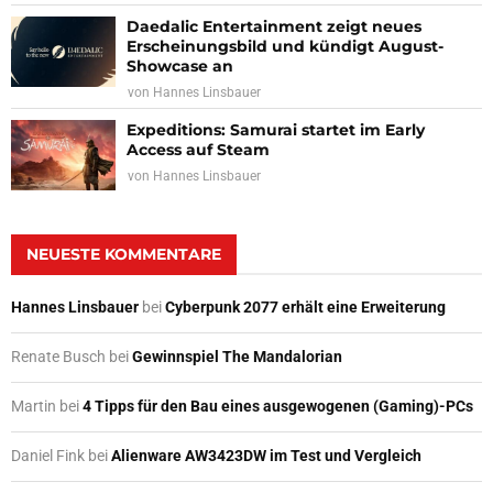
Daedalic Entertainment zeigt neues
Erscheinungsbild und kündigt August-
Showcase an
von
Hannes Linsbauer
Expeditions: Samurai startet im Early
Access auf Steam
von
Hannes Linsbauer
NEUESTE KOMMENTARE
Hannes Linsbauer
bei
Cyberpunk 2077 erhält eine Erweiterung
Renate Busch
bei
Gewinnspiel The Mandalorian
Martin
bei
4 Tipps für den Bau eines ausgewogenen (Gaming)-PCs
Daniel Fink
bei
Alienware AW3423DW im Test und Vergleich