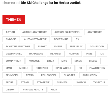
elromeo
bei
Die Ski Challenge ist im Herbst zurück!
THEMEN
ACTION
ACTION-ADVENTURE
ACTION-ROLLENSPIEL
ADVENTURE
ANDROID
AUFBAUSTRATEGIE
BEAT 'EM UP
E3
ECHTZEITSTRATEGIE
ESPORT
EVENT
FREE2PLAY
GAMESCOM
GEWINNSPIEL
HARDWARE
HEADSET
HORROR
INDIE
IOS
JUMP 'N' RUN
KONSOLE
LINUX
MAC
MAUS
MESSE
MMO
MOBILE
NINTENDO
OPEN-WORLD
PC
PLAYSTATION
RENNSPIEL
RETRO
ROLLENSPIEL
SHOOTER
SIMULATION
SPORT
STEAM
STRATEGIE
SURVIVAL
SWITCH
TASTATUR
UBISOFT
VIRTUAL REALITY
XBOX