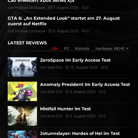
C50 erweitert Xbox Series X|S
von
Hannes Linsbauer
7. August 2026
0
GTA 6: „An Extended Look“ startet am 27. August
zuerst auf Netflix
von
Hannes Linsbauer
6. August 2026
0
LATEST REVIEWS
Alle
PC
Konsole
Hardware
MEHR
ZeroSpace im Early Access Test
von
Sven Evil
10. August 2026
0
Anomaly President im Early Access Test
von
Sven Evil
8. August 2026
0
Mistfall Hunter im Test
von
Sven Evil
6. August 2026
0
Jotunnslayer: Hordes of Hel im Test