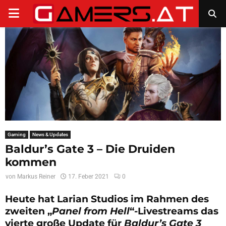
PRIMARY
MENU
Gaming
News & Updates
Baldur’s Gate 3 – Die Druiden
kommen
von
Markus Reiner
17. Feber 2021
0
Heute hat Larian Studios im Rahmen des
zweiten „
Panel from Hell
“-Livestreams das
vierte große Update für
Baldur’s Gate 3