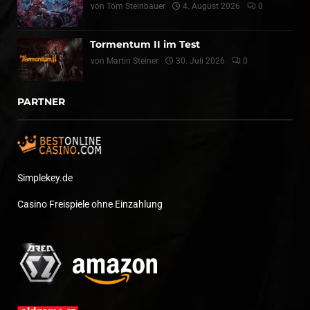
von
Tom Steinbauer
4. August 2026
0
Tormentum II im Test
von
Martin Steiner
30. Juli 2026
0
PARTNER
Simplekey.de
Casino Freispiele ohne Einzahlung