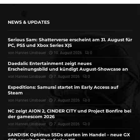
NEWS & UPDATES
Serious Sam: Shatterverse erscheint am 31. August für
PC, PS5 und Xbox Series X|S
von
Hannes Linsbauer
10. August 2026
0
Daedalic Entertainment zeigt neues
Erscheinungsbild und kündigt August-Showcase an
von
Hannes Linsbauer
7. August 2026
0
Expeditions: Samurai startet im Early Access auf
Steam
von
Hannes Linsbauer
7. August 2026
0
NC zeigt AION 2, CINDER CITY und Project Bonfire bei
der gamescom 2026
von
Hannes Linsbauer
7. August 2026
0
SANDISK Optimus SSDs starten im Handel – neue GX