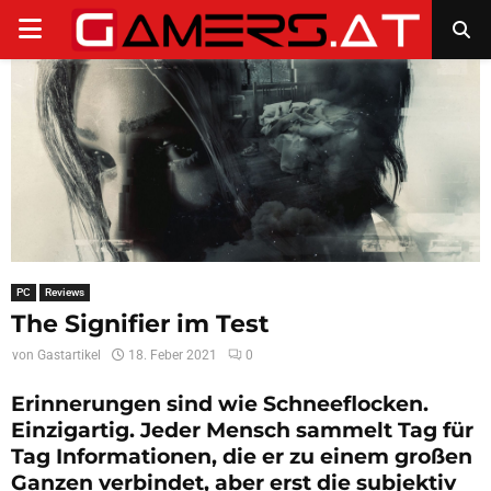
PRIMARY
MENU
PC
Reviews
The Signifier im Test
von
Gastartikel
18. Feber 2021
0
Erinnerungen sind wie Schneeflocken.
Einzigartig. Jeder Mensch sammelt Tag für
Tag Informationen, die er zu einem großen
Ganzen verbindet, aber erst die subjektiv