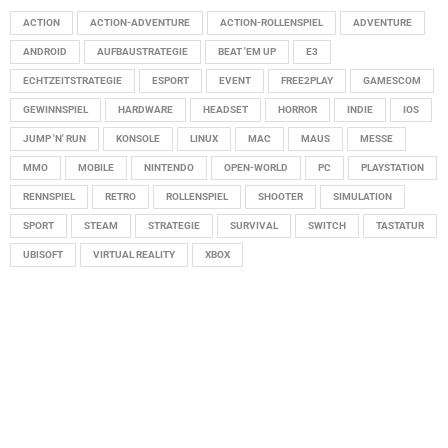
ACTION
ACTION-ADVENTURE
ACTION-ROLLENSPIEL
ADVENTURE
ANDROID
AUFBAUSTRATEGIE
BEAT 'EM UP
E3
ECHTZEITSTRATEGIE
ESPORT
EVENT
FREE2PLAY
GAMESCOM
GEWINNSPIEL
HARDWARE
HEADSET
HORROR
INDIE
IOS
JUMP 'N' RUN
KONSOLE
LINUX
MAC
MAUS
MESSE
MMO
MOBILE
NINTENDO
OPEN-WORLD
PC
PLAYSTATION
RENNSPIEL
RETRO
ROLLENSPIEL
SHOOTER
SIMULATION
SPORT
STEAM
STRATEGIE
SURVIVAL
SWITCH
TASTATUR
UBISOFT
VIRTUAL REALITY
XBOX