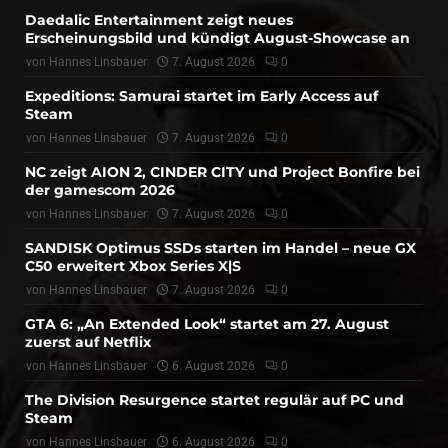
Daedalic Entertainment zeigt neues
Erscheinungsbild und kündigt August-Showcase an
von
Hannes Linsbauer
7. August 2026
0
Expeditions: Samurai startet im Early Access auf
Steam
von
Hannes Linsbauer
7. August 2026
0
NC zeigt AION 2, CINDER CITY und Project Bonfire bei
der gamescom 2026
von
Hannes Linsbauer
7. August 2026
0
SANDISK Optimus SSDs starten im Handel – neue GX
C50 erweitert Xbox Series X|S
von
Hannes Linsbauer
7. August 2026
0
GTA 6: „An Extended Look“ startet am 27. August
zuerst auf Netflix
von
Hannes Linsbauer
6. August 2026
0
The Division Resurgence startet regulär auf PC und
Steam
von
Hannes Linsbauer
6. August 2026
0