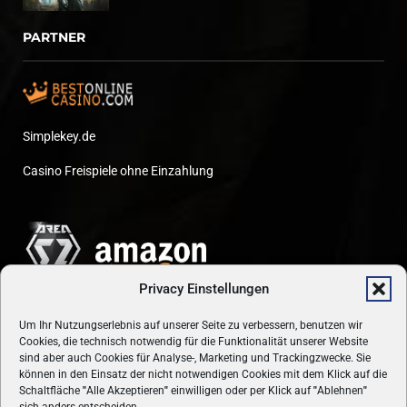
PARTNER
Simplekey.de
Casino Freispiele ohne Einzahlung
Privacy Einstellungen
Um Ihr Nutzungserlebnis auf unserer Seite zu verbessern, benutzen wir
Cookies, die technisch notwendig für die Funktionalität unserer Website
sind aber auch Cookies für Analyse-, Marketing und Trackingzwecke. Sie
können in den Einsatz der nicht notwendigen Cookies mit dem Klick auf die
Schaltfläche
"
Alle Akzeptieren
"
einwilligen oder per Klick auf
"
Ablehnen
"