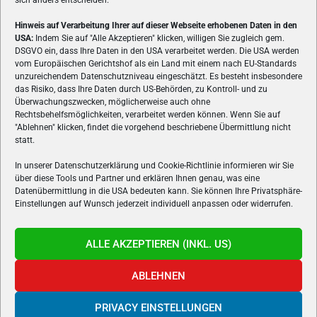
sich anders entscheiden.
Hinweis auf Verarbeitung Ihrer auf dieser Webseite erhobenen Daten in den
USA:
Indem Sie auf "Alle Akzeptieren" klicken, willigen Sie zugleich gem.
ÜBER UNS
DSGVO ein, dass Ihre Daten in den USA verarbeitet werden. Die USA werden
vom Europäischen Gerichtshof als ein Land mit einem nach EU-Standards
VON GAMERN, FÜR GAMER! Gamers.at ist das älteste Online-
unzureichendem Datenschutzniveau eingeschätzt. Es besteht insbesondere
Spielemagazin Österreichs und bringt täglich aktuelle News,
das Risiko, dass Ihre Daten durch US-Behörden, zu Kontroll- und zu
Reviews und Videos zu PC- und Konsolenspielen, Gaming-
Überwachungszwecken, möglicherweise auch ohne
Rechtsbehelfsmöglichkeiten, verarbeitet werden können. Wenn Sie auf
Hardware und aus der Welt des e-Sport's.
"Ablehnen" klicken, findet die vorgehend beschriebene Übermittlung nicht
statt.
Schreib uns:
redaktion@gamers.at
In unserer Datenschutzerklärung und Cookie-Richtlinie informieren wir Sie
über diese Tools und Partner und erklären Ihnen genau, was eine
FOLGE UNS
Datenübermittlung in die USA bedeuten kann. Sie können Ihre Privatsphäre-
Einstellungen auf Wunsch jederzeit individuell anpassen oder widerrufen.
ALLE AKZEPTIEREN (INKL. US)
ABLEHNEN
PRIVACY EINSTELLUNGEN