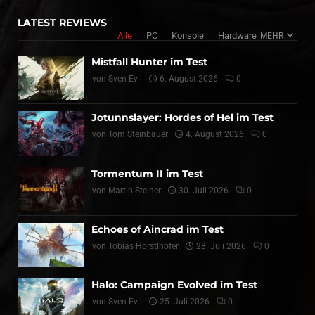
LATEST REVIEWS
Alle
PC
Konsole
Hardware
MEHR
Mistfall Hunter im Test
von
Sven Evil
6. August 2026
0
Jotunnslayer: Hordes of Hel im Test
von
Tom Steinbauer
4. August 2026
0
Tormentum II im Test
von
Martin Steiner
30. Juli 2026
0
Echoes of Aincrad im Test
von
Tobias Hörstlhofer
28. Juli 2026
0
Halo: Campaign Evolved im Test
von
Sven Evil
25. Juli 2026
0