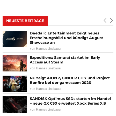
NEUESTE BEITRÄGE
Daedalic Entertainment zeigt neues
Erscheinungsbild und kündigt August-
Showcase an
von
Hannes Linsbauer
Expeditions: Samurai startet im Early
Access auf Steam
von
Hannes Linsbauer
NC zeigt AION 2, CINDER CITY und Project
Bonfire bei der gamescom 2026
von
Hannes Linsbauer
SANDISK Optimus SSDs starten im Handel
– neue GX C50 erweitert Xbox Series X|S
von
Hannes Linsbauer