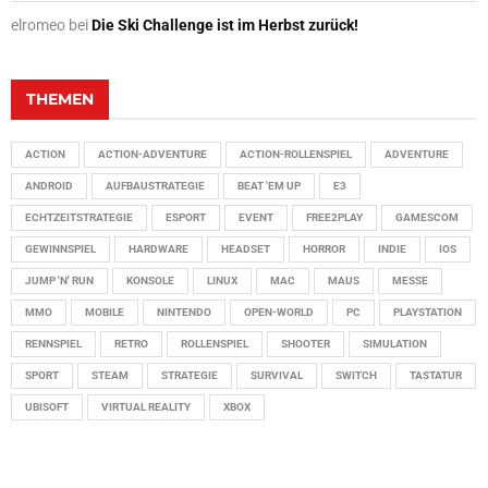
elromeo
bei
Die Ski Challenge ist im Herbst zurück!
THEMEN
ACTION
ACTION-ADVENTURE
ACTION-ROLLENSPIEL
ADVENTURE
ANDROID
AUFBAUSTRATEGIE
BEAT 'EM UP
E3
ECHTZEITSTRATEGIE
ESPORT
EVENT
FREE2PLAY
GAMESCOM
GEWINNSPIEL
HARDWARE
HEADSET
HORROR
INDIE
IOS
JUMP 'N' RUN
KONSOLE
LINUX
MAC
MAUS
MESSE
MMO
MOBILE
NINTENDO
OPEN-WORLD
PC
PLAYSTATION
RENNSPIEL
RETRO
ROLLENSPIEL
SHOOTER
SIMULATION
SPORT
STEAM
STRATEGIE
SURVIVAL
SWITCH
TASTATUR
UBISOFT
VIRTUAL REALITY
XBOX