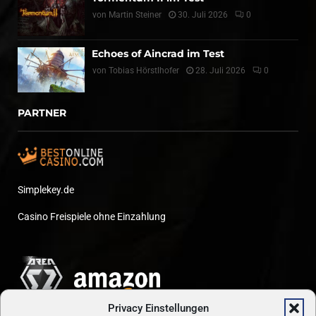
von
Martin Steiner
30. Juli 2026
0
Echoes of Aincrad im Test
von
Tobias Hörstlhofer
28. Juli 2026
0
PARTNER
Simplekey.de
Casino Freispiele ohne Einzahlung
Privacy Einstellungen