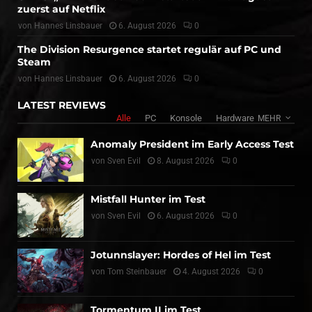
zuerst auf Netflix
von
Hannes Linsbauer
6. August 2026
0
The Division Resurgence startet regulär auf PC und
Steam
von
Hannes Linsbauer
6. August 2026
0
LATEST REVIEWS
Alle
PC
Konsole
Hardware
MEHR
Anomaly President im Early Access Test
von
Sven Evil
8. August 2026
0
Mistfall Hunter im Test
von
Sven Evil
6. August 2026
0
Jotunnslayer: Hordes of Hel im Test
von
Tom Steinbauer
4. August 2026
0
Tormentum II im Test