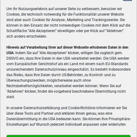
Um Ihr Nutzungserlebnis auf unserer Seite zu verbessern, benutzen wir
Cookies, die technisch notwendig für die Funktionalität unserer Website
sind aber auch Cookies für Analyse-, Marketing und Trackingzwecke. Sie
können in den Einsatz der nicht notwendigen Cookies mit dem Klick auf die
Schaltfläche
"
Alle Akzeptieren
"
einwilligen oder per Klick auf
"
Ablehnen
"
sich anders entscheiden.
Hinweis auf Verarbeitung Ihrer auf dieser Webseite erhobenen Daten in den
USA:
Indem Sie auf "Alle Akzeptieren" klicken, willigen Sie zugleich gem.
ÜBER UNS
DSGVO ein, dass Ihre Daten in den USA verarbeitet werden. Die USA werden
vom Europäischen Gerichtshof als ein Land mit einem nach EU-Standards
VON GAMERN, FÜR GAMER! Gamers.at ist das älteste Online-
unzureichendem Datenschutzniveau eingeschätzt. Es besteht insbesondere
Spielemagazin Österreichs und bringt täglich aktuelle News,
das Risiko, dass Ihre Daten durch US-Behörden, zu Kontroll- und zu
Reviews und Videos zu PC- und Konsolenspielen, Gaming-
Überwachungszwecken, möglicherweise auch ohne
Rechtsbehelfsmöglichkeiten, verarbeitet werden können. Wenn Sie auf
Hardware und aus der Welt des e-Sport's.
"Ablehnen" klicken, findet die vorgehend beschriebene Übermittlung nicht
statt.
Schreib uns:
redaktion@gamers.at
In unserer Datenschutzerklärung und Cookie-Richtlinie informieren wir Sie
über diese Tools und Partner und erklären Ihnen genau, was eine
FOLGE UNS
Datenübermittlung in die USA bedeuten kann. Sie können Ihre Privatsphäre-
Einstellungen auf Wunsch jederzeit individuell anpassen oder widerrufen.