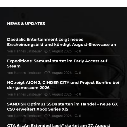
NEWS & UPDATES
Daedalic Entertainment zeigt neues
Erscheinungsbild und kündigt August-Showcase an
von
Hannes Linsbauer
7. August 2026
0
Expeditions: Samurai startet im Early Access auf
Steam
von
Hannes Linsbauer
7. August 2026
0
NC zeigt AION 2, CINDER CITY und Project Bonfire bei
der gamescom 2026
von
Hannes Linsbauer
7. August 2026
0
SANDISK Optimus SSDs starten im Handel – neue GX
C50 erweitert Xbox Series X|S
von
Hannes Linsbauer
7. August 2026
0
GTA 6: „An Extended Look“ startet am 27. August