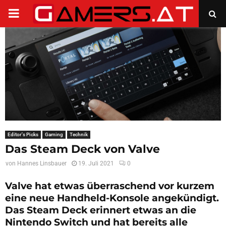
PRIMARY
MENU
Editor's Picks
Gaming
Technik
Das Steam Deck von Valve
von
Hannes Linsbauer
19. Juli 2021
0
Valve hat etwas überraschend vor kurzem
eine neue Handheld-Konsole angekündigt.
Das Steam Deck erinnert etwas an die
Nintendo Switch und hat bereits alle