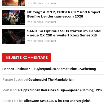
von
Hannes Linsbauer
NC zeigt AION 2, CINDER CITY und Project
Bonfire bei der gamescom 2026
von
Hannes Linsbauer
SANDISK Optimus SSDs starten im Handel
– neue GX C50 erweitert Xbox Series X|S
von
Hannes Linsbauer
NEUESTE KOMMENTARE
Hannes Linsbauer
bei
Cyberpunk 2077 erhält eine Erweiterung
Renate Busch
bei
Gewinnspiel The Mandalorian
Martin
bei
4 Tipps für den Bau eines ausgewogenen (Gaming)-PCs
Daniel Fink
bei
Alienware AW3423DW im Test und Vergleich