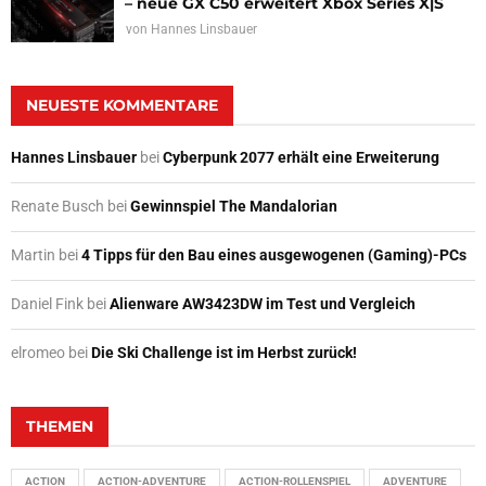
– neue GX C50 erweitert Xbox Series X|S
von
Hannes Linsbauer
NEUESTE KOMMENTARE
Hannes Linsbauer
bei
Cyberpunk 2077 erhält eine Erweiterung
Renate Busch
bei
Gewinnspiel The Mandalorian
Martin
bei
4 Tipps für den Bau eines ausgewogenen (Gaming)-PCs
Daniel Fink
bei
Alienware AW3423DW im Test und Vergleich
elromeo
bei
Die Ski Challenge ist im Herbst zurück!
THEMEN
ACTION
ACTION-ADVENTURE
ACTION-ROLLENSPIEL
ADVENTURE