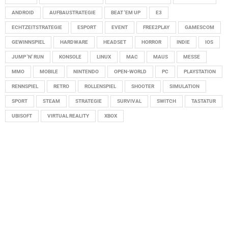
ANDROID
AUFBAUSTRATEGIE
BEAT 'EM UP
E3
ECHTZEITSTRATEGIE
ESPORT
EVENT
FREE2PLAY
GAMESCOM
GEWINNSPIEL
HARDWARE
HEADSET
HORROR
INDIE
IOS
JUMP 'N' RUN
KONSOLE
LINUX
MAC
MAUS
MESSE
MMO
MOBILE
NINTENDO
OPEN-WORLD
PC
PLAYSTATION
RENNSPIEL
RETRO
ROLLENSPIEL
SHOOTER
SIMULATION
SPORT
STEAM
STRATEGIE
SURVIVAL
SWITCH
TASTATUR
UBISOFT
VIRTUAL REALITY
XBOX