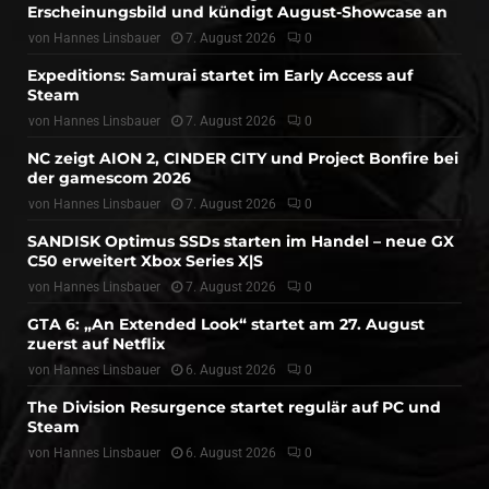
Erscheinungsbild und kündigt August-Showcase an
von
Hannes Linsbauer
7. August 2026
0
Expeditions: Samurai startet im Early Access auf
Steam
von
Hannes Linsbauer
7. August 2026
0
NC zeigt AION 2, CINDER CITY und Project Bonfire bei
der gamescom 2026
von
Hannes Linsbauer
7. August 2026
0
SANDISK Optimus SSDs starten im Handel – neue GX
C50 erweitert Xbox Series X|S
von
Hannes Linsbauer
7. August 2026
0
GTA 6: „An Extended Look“ startet am 27. August
zuerst auf Netflix
von
Hannes Linsbauer
6. August 2026
0
The Division Resurgence startet regulär auf PC und
Steam
von
Hannes Linsbauer
6. August 2026
0