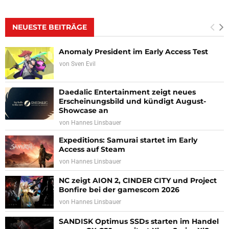
NEUESTE BEITRÄGE
Anomaly President im Early Access Test
von
Sven Evil
Daedalic Entertainment zeigt neues
Erscheinungsbild und kündigt August-
Showcase an
von
Hannes Linsbauer
Expeditions: Samurai startet im Early
Access auf Steam
von
Hannes Linsbauer
NC zeigt AION 2, CINDER CITY und Project
Bonfire bei der gamescom 2026
von
Hannes Linsbauer
SANDISK Optimus SSDs starten im Handel