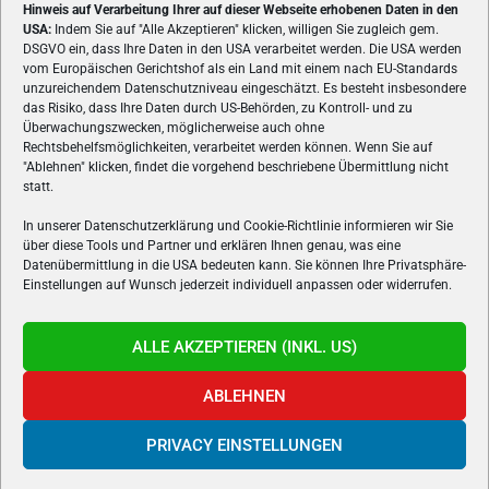
Hinweis auf Verarbeitung Ihrer auf dieser Webseite erhobenen Daten in den
USA:
Indem Sie auf "Alle Akzeptieren" klicken, willigen Sie zugleich gem.
ÜBER UNS
DSGVO ein, dass Ihre Daten in den USA verarbeitet werden. Die USA werden
vom Europäischen Gerichtshof als ein Land mit einem nach EU-Standards
VON GAMERN, FÜR GAMER! Gamers.at ist das älteste Online-
unzureichendem Datenschutzniveau eingeschätzt. Es besteht insbesondere
Spielemagazin Österreichs und bringt täglich aktuelle News,
das Risiko, dass Ihre Daten durch US-Behörden, zu Kontroll- und zu
Reviews und Videos zu PC- und Konsolenspielen, Gaming-
Überwachungszwecken, möglicherweise auch ohne
Rechtsbehelfsmöglichkeiten, verarbeitet werden können. Wenn Sie auf
Hardware und aus der Welt des e-Sport's.
"Ablehnen" klicken, findet die vorgehend beschriebene Übermittlung nicht
statt.
Schreib uns:
redaktion@gamers.at
In unserer Datenschutzerklärung und Cookie-Richtlinie informieren wir Sie
über diese Tools und Partner und erklären Ihnen genau, was eine
FOLGE UNS
Datenübermittlung in die USA bedeuten kann. Sie können Ihre Privatsphäre-
Einstellungen auf Wunsch jederzeit individuell anpassen oder widerrufen.
ALLE AKZEPTIEREN (INKL. US)
ABLEHNEN
PRIVACY EINSTELLUNGEN
Gamers.at v6 © 1999-2024 All Rights Reserved -
Kontakt
|
Impressum
|
Datenschutzerklärung
|
Cookie Richtline
- Developed by
linomedia