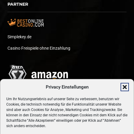
PARTNER
Simplekey.de
Casino Freispiele ohne Einzahlung
Privacy Einstellungen
Um Ihr Nutzungserlebnis auf unserer Seite zu verbessern, benutzen wir
Cookies, die technisch notwendig für die Funktionalität unserer Website
sind aber auch Cookies für Analyse-, Marketing und Trackingzwecke. Sie
können in den Einsatz der nicht notwendigen Cookies mit dem Klick auf die
Schaltfläche
"
Alle Akzeptieren
"
einwilligen oder per Klick auf
"
Ablehnen
"
sich anders entscheiden.