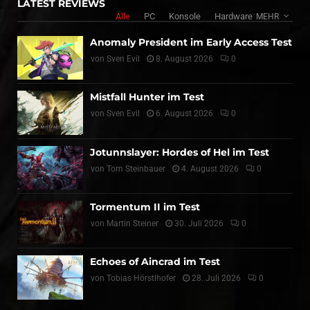
LATEST REVIEWS
Alle
PC
Konsole
Hardware
MEHR
Anomaly President im Early Access Test
von
Sven Evil
8. August 2026
0
Mistfall Hunter im Test
von
Sven Evil
6. August 2026
0
Jotunnslayer: Hordes of Hel im Test
von
Tom Steinbauer
4. August 2026
0
Tormentum II im Test
von
Martin Steiner
30. Juli 2026
0
Echoes of Aincrad im Test
von
Tobias Hörstlhofer
28. Juli 2026
0