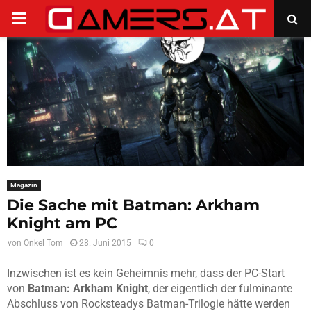
PRIMARY
MENU
Magazin
Die Sache mit Batman: Arkham
Knight am PC
von
Onkel Tom
28. Juni 2015
0
Inzwischen ist es kein Geheimnis mehr, dass der PC-Start
von
Batman: Arkham Knight
, der eigentlich der fulminante
Abschluss von Rocksteadys Batman-Trilogie hätte werden