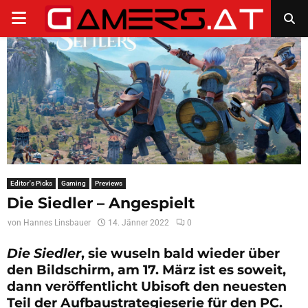
PRIMARY
MENU
Editor's Picks
Gaming
Previews
Die Siedler – Angespielt
von
Hannes Linsbauer
14. Jänner 2022
0
Die Siedler
, sie wuseln bald wieder über
den Bildschirm, am 17. März ist es soweit,
dann veröffentlicht Ubisoft den neuesten
Teil der Aufbaustrategieserie für den PC.