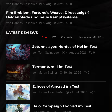
von
Hannes Linsbauer
5. August 2026
0
Fire Emblem: Fortune’s Weave: Direct zeigt 4
Heldenpfade und neue Kampfsysteme
von
Hannes Linsbauer
5. August 2026
0
LATEST REVIEWS
Alle
PC
Konsole
Hardware
MEHR
Jotunnslayer: Hordes of Hel im Test
von
Tom Steinbauer
4. August 2026
0
Tormentum II im Test
von
Martin Steiner
30. Juli 2026
0
Echoes of Aincrad im Test
von
Tobias Hörstlhofer
28. Juli 2026
0
Halo: Campaign Evolved im Test