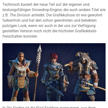
Technisch basiert der neue Teil auf der eigenen und
leistungsfähigen Snowdrop-Engine, die auch andere Titel wie
z.B.
The Division
antreibt. Die Grafikkulisse ist wie gewohnt
farbenfroh und hat den schon gewohnten und beliebten
putzigen Look, wenn wir auch in der uns zur Verfügung
gestellten Version noch nicht die höchsten Grafikdetails
freischalten konnten.
In
Die Siedler
ist die Elari-Fraktion gezwungen, aus ihrer