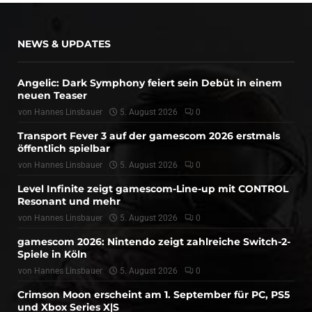
NEWS & UPDATES
Angelic: Dark Symphony feiert sein Debüt in einem
neuen Teaser
von
Hannes Linsbauer
5. August 2026
0
Transport Fever 3 auf der gamescom 2026 erstmals
öffentlich spielbar
von
Hannes Linsbauer
5. August 2026
0
Level Infinite zeigt gamescom-Line-up mit CONTROL
Resonant und mehr
von
Hannes Linsbauer
5. August 2026
0
gamescom 2026: Nintendo zeigt zahlreiche Switch-2-
Spiele in Köln
von
Hannes Linsbauer
5. August 2026
0
Crimson Moon erscheint am 1. September für PC, PS5
und Xbox Series X|S