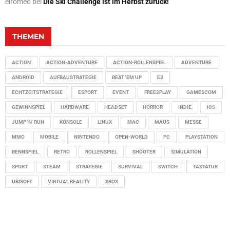
elromeo
bei
Die Ski Challenge ist im Herbst zurück!
THEMEN
ACTION
ACTION-ADVENTURE
ACTION-ROLLENSPIEL
ADVENTURE
ANDROID
AUFBAUSTRATEGIE
BEAT 'EM UP
E3
ECHTZEITSTRATEGIE
ESPORT
EVENT
FREE2PLAY
GAMESCOM
GEWINNSPIEL
HARDWARE
HEADSET
HORROR
INDIE
IOS
JUMP 'N' RUN
KONSOLE
LINUX
MAC
MAUS
MESSE
MMO
MOBILE
NINTENDO
OPEN-WORLD
PC
PLAYSTATION
RENNSPIEL
RETRO
ROLLENSPIEL
SHOOTER
SIMULATION
SPORT
STEAM
STRATEGIE
SURVIVAL
SWITCH
TASTATUR
UBISOFT
VIRTUAL REALITY
XBOX