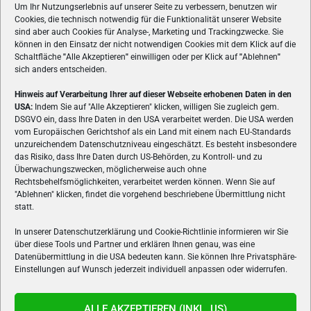
Um Ihr Nutzungserlebnis auf unserer Seite zu verbessern, benutzen wir
Cookies, die technisch notwendig für die Funktionalität unserer Website
sind aber auch Cookies für Analyse-, Marketing und Trackingzwecke. Sie
können in den Einsatz der nicht notwendigen Cookies mit dem Klick auf die
Schaltfläche
"
Alle Akzeptieren
"
einwilligen oder per Klick auf
"
Ablehnen
"
sich anders entscheiden.
Hinweis auf Verarbeitung Ihrer auf dieser Webseite erhobenen Daten in den
USA:
Indem Sie auf "Alle Akzeptieren" klicken, willigen Sie zugleich gem.
ÜBER UNS
DSGVO ein, dass Ihre Daten in den USA verarbeitet werden. Die USA werden
vom Europäischen Gerichtshof als ein Land mit einem nach EU-Standards
VON GAMERN, FÜR GAMER! Gamers.at ist das älteste Online-
unzureichendem Datenschutzniveau eingeschätzt. Es besteht insbesondere
Spielemagazin Österreichs und bringt täglich aktuelle News,
das Risiko, dass Ihre Daten durch US-Behörden, zu Kontroll- und zu
Reviews und Videos zu PC- und Konsolenspielen, Gaming-
Überwachungszwecken, möglicherweise auch ohne
Hardware und aus der Welt des e-Sport's.
Rechtsbehelfsmöglichkeiten, verarbeitet werden können. Wenn Sie auf
"Ablehnen" klicken, findet die vorgehend beschriebene Übermittlung nicht
Schreib uns:
redaktion@gamers.at
statt.
In unserer Datenschutzerklärung und Cookie-Richtlinie informieren wir Sie
über diese Tools und Partner und erklären Ihnen genau, was eine
FOLGE UNS
Datenübermittlung in die USA bedeuten kann. Sie können Ihre Privatsphäre-
Einstellungen auf Wunsch jederzeit individuell anpassen oder widerrufen.
ALLE AKZEPTIEREN (INKL. US)