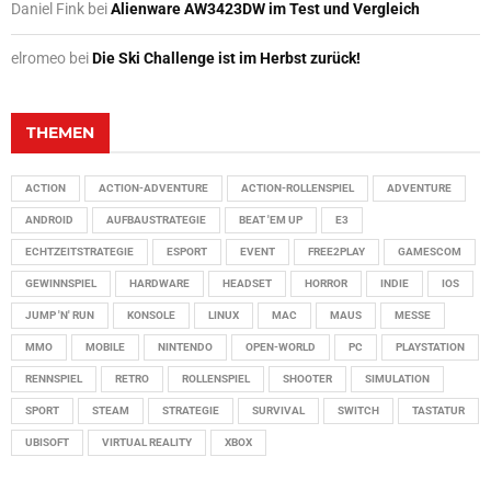
Daniel Fink
bei
Alienware AW3423DW im Test und Vergleich
elromeo
bei
Die Ski Challenge ist im Herbst zurück!
THEMEN
ACTION
ACTION-ADVENTURE
ACTION-ROLLENSPIEL
ADVENTURE
ANDROID
AUFBAUSTRATEGIE
BEAT 'EM UP
E3
ECHTZEITSTRATEGIE
ESPORT
EVENT
FREE2PLAY
GAMESCOM
GEWINNSPIEL
HARDWARE
HEADSET
HORROR
INDIE
IOS
JUMP 'N' RUN
KONSOLE
LINUX
MAC
MAUS
MESSE
MMO
MOBILE
NINTENDO
OPEN-WORLD
PC
PLAYSTATION
RENNSPIEL
RETRO
ROLLENSPIEL
SHOOTER
SIMULATION
SPORT
STEAM
STRATEGIE
SURVIVAL
SWITCH
TASTATUR
UBISOFT
VIRTUAL REALITY
XBOX