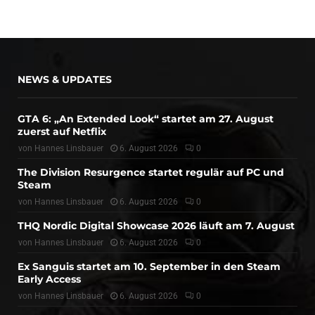
NEWS & UPDATES
GTA 6: „An Extended Look“ startet am 27. August
zuerst auf Netflix
von
Hannes Linsbauer
6. August 2026
0
The Division Resurgence startet regulär auf PC und
Steam
von
Hannes Linsbauer
6. August 2026
0
THQ Nordic Digital Showcase 2026 läuft am 7. August
von
Hannes Linsbauer
6. August 2026
0
Ex Sanguis startet am 10. September in den Steam
Early Access
von
Hannes Linsbauer
6. August 2026
0