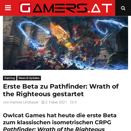
PRIMARY
MENU
Gaming
News & Updates
Erste Beta zu Pathfinder: Wrath of
the Righteous gestartet
von
Hannes Linsbauer
3. Feber 2021
0
Owlcat Games hat heute die erste Beta
zum klassischen isometrischen CRPG
Pathfinder: Wrath of the Righteous