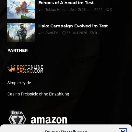
Echoes of Aincrad im Test
von
Tobias Hörstlhofer
28. Juli 2026
0
Halo: Campaign Evolved im Test
von
Sven Evil
25. Juli 2026
0
PARTNER
Simplekey.de
Casino Freispiele ohne Einzahlung