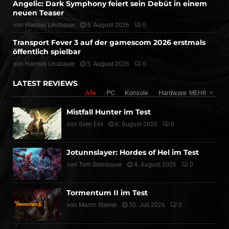
Angelic: Dark Symphony feiert sein Debüt in einem
neuen Teaser
von
Hannes Linsbauer
5. August 2026
0
Transport Fever 3 auf der gamescom 2026 erstmals
öffentlich spielbar
von
Hannes Linsbauer
5. August 2026
0
LATEST REVIEWS
Alle
PC
Konsole
Hardware
MEHR
Mistfall Hunter im Test
von
Sven Evil
6. August 2026
0
Jotunnslayer: Hordes of Hel im Test
von
Tom Steinbauer
4. August 2026
0
Tormentum II im Test
von
Martin Steiner
30. Juli 2026
0