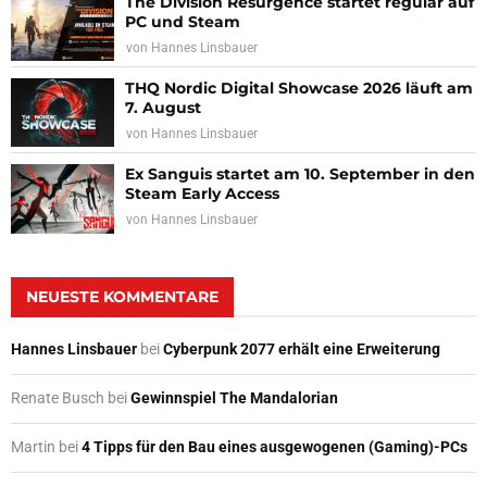
The Division Resurgence startet regulär auf
PC und Steam
von
Hannes Linsbauer
THQ Nordic Digital Showcase 2026 läuft am
7. August
von
Hannes Linsbauer
Ex Sanguis startet am 10. September in den
Steam Early Access
von
Hannes Linsbauer
NEUESTE KOMMENTARE
Hannes Linsbauer
bei
Cyberpunk 2077 erhält eine Erweiterung
Renate Busch
bei
Gewinnspiel The Mandalorian
Martin
bei
4 Tipps für den Bau eines ausgewogenen (Gaming)-PCs