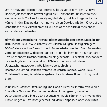
Privacy Einstellungen
Um Ihr Nutzungserlebnis auf unserer Seite zu verbessern, benutzen wir
Cookies, die technisch notwendig für die Funktionalität unserer Website
sind aber auch Cookies für Analyse-, Marketing und Trackingzwecke. Sie
können in den Einsatz der nicht notwendigen Cookies mit dem Klick auf die
Schaltfläche
"
Alle Akzeptieren
"
einwilligen oder per Klick auf
"
Ablehnen
"
sich anders entscheiden.
Hinweis auf Verarbeitung Ihrer auf dieser Webseite erhobenen Daten in den
USA:
Indem Sie auf "Alle Akzeptieren" klicken, willigen Sie zugleich gem.
ÜBER UNS
DSGVO ein, dass Ihre Daten in den USA verarbeitet werden. Die USA werden
vom Europäischen Gerichtshof als ein Land mit einem nach EU-Standards
VON GAMERN, FÜR GAMER! Gamers.at ist das älteste Online-
unzureichendem Datenschutzniveau eingeschätzt. Es besteht insbesondere
Spielemagazin Österreichs und bringt täglich aktuelle News,
das Risiko, dass Ihre Daten durch US-Behörden, zu Kontroll- und zu
Reviews und Videos zu PC- und Konsolenspielen, Gaming-
Überwachungszwecken, möglicherweise auch ohne
Hardware und aus der Welt des e-Sport's.
Rechtsbehelfsmöglichkeiten, verarbeitet werden können. Wenn Sie auf
"Ablehnen" klicken, findet die vorgehend beschriebene Übermittlung nicht
Schreib uns:
redaktion@gamers.at
statt.
In unserer Datenschutzerklärung und Cookie-Richtlinie informieren wir Sie
über diese Tools und Partner und erklären Ihnen genau, was eine
FOLGE UNS
Datenübermittlung in die USA bedeuten kann. Sie können Ihre Privatsphäre-
Einstellungen auf Wunsch jederzeit individuell anpassen oder widerrufen.