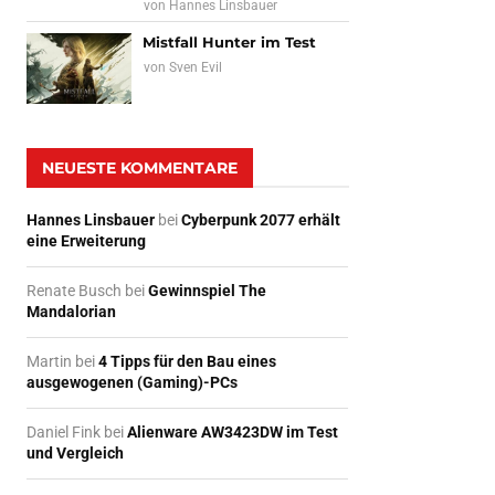
von
Hannes Linsbauer
Mistfall Hunter im Test
von
Sven Evil
NEUESTE KOMMENTARE
Hannes Linsbauer
bei
Cyberpunk 2077 erhält
eine Erweiterung
Renate Busch
bei
Gewinnspiel The
Mandalorian
Martin
bei
4 Tipps für den Bau eines
ausgewogenen (Gaming)-PCs
Daniel Fink
bei
Alienware AW3423DW im Test
und Vergleich