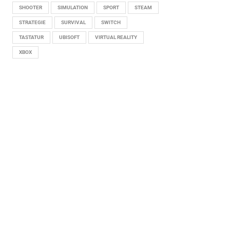
SHOOTER
SIMULATION
SPORT
STEAM
STRATEGIE
SURVIVAL
SWITCH
TASTATUR
UBISOFT
VIRTUAL REALITY
XBOX