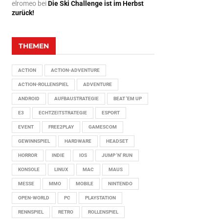
elromeo
bei
Die Ski Challenge ist im Herbst
zurück!
THEMEN
ACTION
ACTION-ADVENTURE
ACTION-ROLLENSPIEL
ADVENTURE
ANDROID
AUFBAUSTRATEGIE
BEAT 'EM UP
E3
ECHTZEITSTRATEGIE
ESPORT
EVENT
FREE2PLAY
GAMESCOM
GEWINNSPIEL
HARDWARE
HEADSET
HORROR
INDIE
IOS
JUMP 'N' RUN
KONSOLE
LINUX
MAC
MAUS
MESSE
MMO
MOBILE
NINTENDO
OPEN-WORLD
PC
PLAYSTATION
RENNSPIEL
RETRO
ROLLENSPIEL