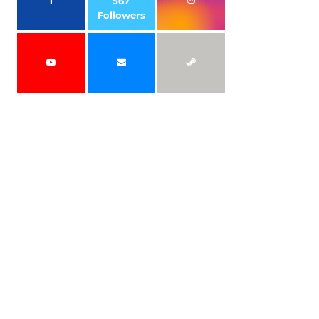
567
Followers