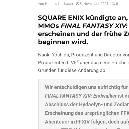
von
Hannes Linsbauer
8. November 2021
0
SQUARE ENIX kündigte an, 
MMOs
FINAL FANTASY XIV:
erscheinen und der frühe 
beginnen wird.
Naoki Yoshida, Produzent und Director v
Produzenten LIVE“ über das neue Ersche
Gründen für diese Änderung ab:
Wir entschuldigen uns aufrichtig für
FINAL FANTASY XIV: Endwalker
ist d
Abschluss der Hydaelyn- und Zodiark
Erscheinung des ursprünglichen FFX
Abenteuer in FFXIV folgen, doch au