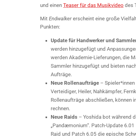
und einen
Teaser für das Musikvideo
des T
Mit
Endwalker
erscheint eine große Vielfal
Punkten:
Update für Handwerker und Sammle
werden hinzugefügt und Anpassun
werden Akademie-Lieferungen, die Ma
Sammler hinzugefügt und bieten nach
Aufträge.
Neue Rollenaufträge
– Spieler*innen
Verteidiger, Heiler, Nahkämpfer, Fernk
Rollenaufträge abschließen, können i
rechnen.
Neue Raids
– Yoshida bot während de
„Pandæmonium“. Patch-Update 6.01 bi
Raid und Patch 6.05 die epische Schw