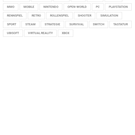
MMO
MOBILE
NINTENDO
OPEN-WORLD
PC
PLAYSTATION
RENNSPIEL
RETRO
ROLLENSPIEL
SHOOTER
SIMULATION
SPORT
STEAM
STRATEGIE
SURVIVAL
SWITCH
TASTATUR
UBISOFT
VIRTUAL REALITY
XBOX