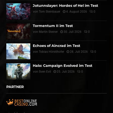
Jotunnslayer: Hordes of Hel im Test
von
Tom Steinbauer
4. August 2026
0
Tormentum II im Test
von
Martin Steiner
30. Juli 2026
0
Echoes of Aincrad im Test
von
Tobias Hörstlhofer
28. Juli 2026
0
Halo: Campaign Evolved im Test
von
Sven Evil
25. Juli 2026
0
PARTNER