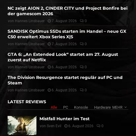
NC zeigt AION 2, CINDER CITY und Project Bonfire bei
der gamescom 2026
von
Hannes Linsbauer
7. August 2026
0
SANDISK Optimus SSDs starten im Handel – neue GX
C50 erweitert Xbox Series X|S
von
Hannes Linsbauer
7. August 2026
0
GTA 6: „An Extended Look“ startet am 27. August
zuerst auf Netflix
von
Hannes Linsbauer
6. August 2026
0
The Division Resurgence startet regulär auf PC und
Steam
von
Hannes Linsbauer
6. August 2026
0
LATEST REVIEWS
Alle
PC
Konsole
Hardware
MEHR
Mistfall Hunter im Test
von
Sven Evil
6. August 2026
0