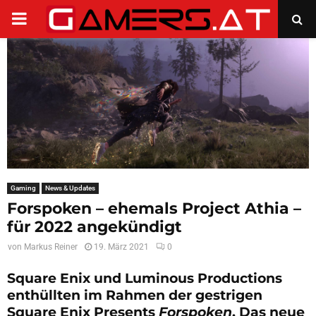
PRIMARY
MENU
Gaming
News & Updates
Forspoken – ehemals Project Athia –
für 2022 angekündigt
von
Markus Reiner
19. März 2021
0
Square Enix und Luminous Productions
enthüllten im Rahmen der gestrigen
Square Enix Presents
Forspoken
. Das neue