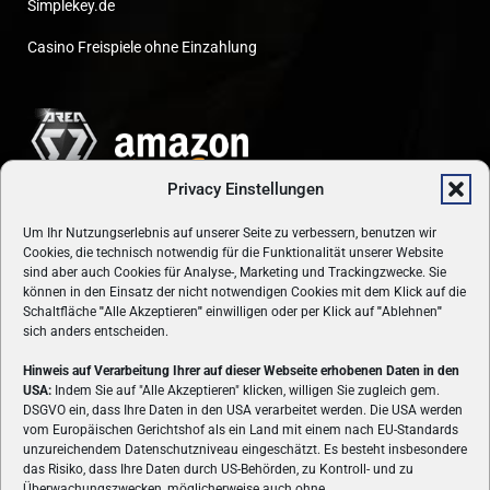
Simplekey.de
Casino Freispiele ohne Einzahlung
Privacy Einstellungen
Um Ihr Nutzungserlebnis auf unserer Seite zu verbessern, benutzen wir
Cookies, die technisch notwendig für die Funktionalität unserer Website
sind aber auch Cookies für Analyse-, Marketing und Trackingzwecke. Sie
können in den Einsatz der nicht notwendigen Cookies mit dem Klick auf die
Schaltfläche
"
Alle Akzeptieren
"
einwilligen oder per Klick auf
"
Ablehnen
"
sich anders entscheiden.
Hinweis auf Verarbeitung Ihrer auf dieser Webseite erhobenen Daten in den
USA:
Indem Sie auf "Alle Akzeptieren" klicken, willigen Sie zugleich gem.
ÜBER UNS
DSGVO ein, dass Ihre Daten in den USA verarbeitet werden. Die USA werden
vom Europäischen Gerichtshof als ein Land mit einem nach EU-Standards
VON GAMERN, FÜR GAMER! Gamers.at ist das älteste Online-
unzureichendem Datenschutzniveau eingeschätzt. Es besteht insbesondere
Spielemagazin Österreichs und bringt täglich aktuelle News,
das Risiko, dass Ihre Daten durch US-Behörden, zu Kontroll- und zu
Reviews und Videos zu PC- und Konsolenspielen, Gaming-
Überwachungszwecken, möglicherweise auch ohne