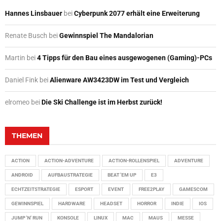
Hannes Linsbauer
bei
Cyberpunk 2077 erhält eine Erweiterung
Renate Busch
bei
Gewinnspiel The Mandalorian
Martin
bei
4 Tipps für den Bau eines ausgewogenen (Gaming)-PCs
Daniel Fink
bei
Alienware AW3423DW im Test und Vergleich
elromeo
bei
Die Ski Challenge ist im Herbst zurück!
THEMEN
ACTION
ACTION-ADVENTURE
ACTION-ROLLENSPIEL
ADVENTURE
ANDROID
AUFBAUSTRATEGIE
BEAT 'EM UP
E3
ECHTZEITSTRATEGIE
ESPORT
EVENT
FREE2PLAY
GAMESCOM
GEWINNSPIEL
HARDWARE
HEADSET
HORROR
INDIE
IOS
JUMP 'N' RUN
KONSOLE
LINUX
MAC
MAUS
MESSE