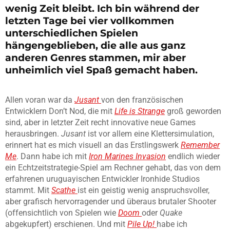
wenig Zeit bleibt. Ich bin während der
letzten Tage bei vier vollkommen
unterschiedlichen Spielen
hängengeblieben, die alle aus ganz
anderen Genres stammen, mir aber
unheimlich viel Spaß gemacht haben.
Allen voran war da
Jusant
von den französischen
Entwicklern Don’t Nod, die mit
Life is Strange
groß geworden
sind, aber in letzter Zeit recht innovative neue Games
herausbringen.
Jusant
ist vor allem eine Klettersimulation,
erinnert hat es mich visuell an das Erstlingswerk
Remember
Me
. Dann habe ich mit
Iron Marines Invasion
endlich wieder
ein Echtzeitstrategie-Spiel am Rechner gehabt, das von dem
erfahrenen uruguayischen Entwickler Ironhide Studios
stammt. Mit
Scathe
ist ein geistig wenig anspruchsvoller,
aber grafisch hervorragender und überaus brutaler Shooter
(offensichtlich von Spielen wie
Doom
oder
Quake
abgekupfert) erschienen. Und mit
Pile Up!
habe ich