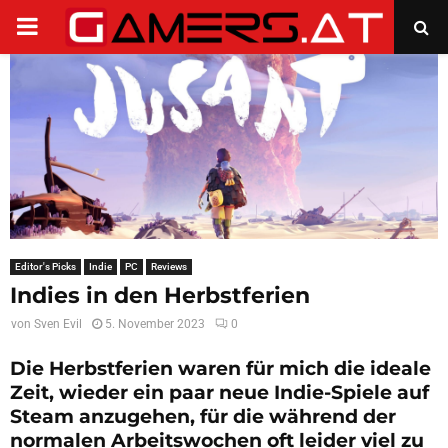
PRIMARY
MENU
Editor's Picks
Indie
PC
Reviews
Indies in den Herbstferien
von
Sven Evil
5. November 2023
0
Die Herbstferien waren für mich die ideale
Zeit, wieder ein paar neue Indie-Spiele auf
Steam anzugehen, für die während der
normalen Arbeitswochen oft leider viel zu