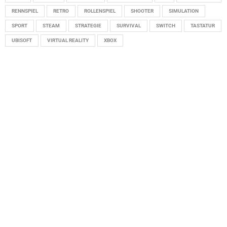
RENNSPIEL
RETRO
ROLLENSPIEL
SHOOTER
SIMULATION
SPORT
STEAM
STRATEGIE
SURVIVAL
SWITCH
TASTATUR
UBISOFT
VIRTUAL REALITY
XBOX