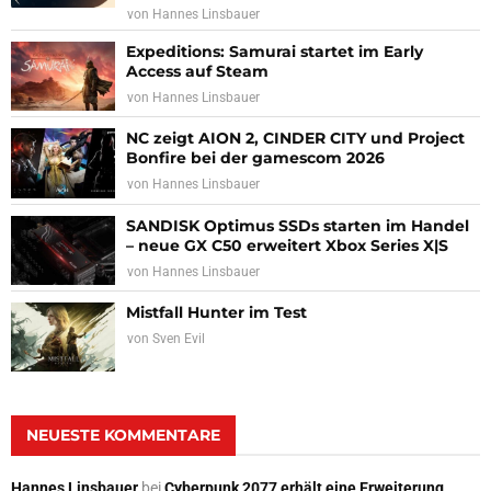
von
Hannes Linsbauer
Expeditions: Samurai startet im Early
Access auf Steam
von
Hannes Linsbauer
NC zeigt AION 2, CINDER CITY und Project
Bonfire bei der gamescom 2026
von
Hannes Linsbauer
SANDISK Optimus SSDs starten im Handel
– neue GX C50 erweitert Xbox Series X|S
von
Hannes Linsbauer
Mistfall Hunter im Test
von
Sven Evil
NEUESTE KOMMENTARE
Hannes Linsbauer
bei
Cyberpunk 2077 erhält eine Erweiterung