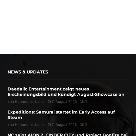
NEWS & UPDATES
Daedalic Entertainment zeigt neues
Erscheinungsbild und kündigt August-Showcase an
von
Hannes Linsbauer
7. August 2026
0
Expeditions: Samurai startet im Early Access auf
Steam
von
Hannes Linsbauer
7. August 2026
0
NC zeigt AION 2, CINDER CITY und Project Bonfire bei