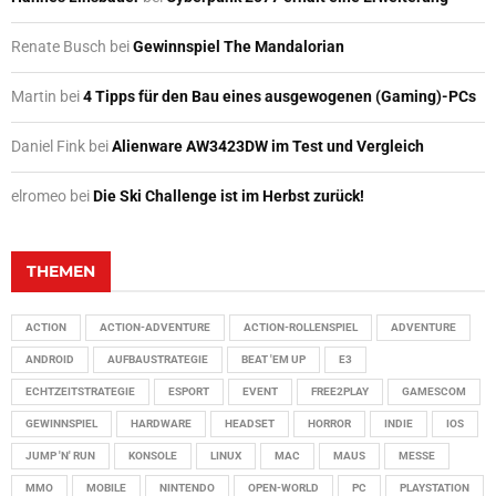
Renate Busch
bei
Gewinnspiel The Mandalorian
Martin
bei
4 Tipps für den Bau eines ausgewogenen (Gaming)-PCs
Daniel Fink
bei
Alienware AW3423DW im Test und Vergleich
elromeo
bei
Die Ski Challenge ist im Herbst zurück!
THEMEN
ACTION
ACTION-ADVENTURE
ACTION-ROLLENSPIEL
ADVENTURE
ANDROID
AUFBAUSTRATEGIE
BEAT 'EM UP
E3
ECHTZEITSTRATEGIE
ESPORT
EVENT
FREE2PLAY
GAMESCOM
GEWINNSPIEL
HARDWARE
HEADSET
HORROR
INDIE
IOS
JUMP 'N' RUN
KONSOLE
LINUX
MAC
MAUS
MESSE
MMO
MOBILE
NINTENDO
OPEN-WORLD
PC
PLAYSTATION