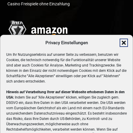
Casino Freispiele ohne Einzahlung
Privacy Einstellungen
Um Ihr Nutzungserlebnis auf unserer Seite zu verbessern, benutzen wir
Cookies, die technisch notwendig für die Funktionalität unserer Website
sind aber auch Cookies für Analyse-, Marketing und Trackingzwecke. Sie
können in den Einsatz der nicht notwendigen Cookies mit dem Klick auf die
Schaltfläche
"
Alle Akzeptieren
"
einwilligen oder per Klick auf
"
Ablehnen
"
sich anders entscheiden.
Hinweis auf Verarbeitung Ihrer auf dieser Webseite erhobenen Daten in den
USA:
Indem Sie auf "Alle Akzeptieren" klicken, willigen Sie zugleich gem.
ÜBER UNS
DSGVO ein, dass Ihre Daten in den USA verarbeitet werden. Die USA werden
vom Europäischen Gerichtshof als ein Land mit einem nach EU-Standards
VON GAMERN, FÜR GAMER! Gamers.at ist das älteste Online-
unzureichendem Datenschutzniveau eingeschätzt. Es besteht insbesondere
Spielemagazin Österreichs und bringt täglich aktuelle News,
das Risiko, dass Ihre Daten durch US-Behörden, zu Kontroll- und zu
Reviews und Videos zu PC- und Konsolenspielen, Gaming-
Überwachungszwecken, möglicherweise auch ohne
Hardware und aus der Welt des e-Sport's.
Rechtsbehelfsmöglichkeiten, verarbeitet werden können. Wenn Sie auf