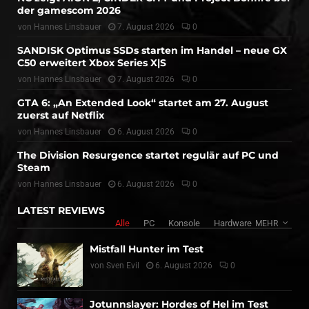
der gamescom 2026
von
Hannes Linsbauer
7. August 2026
0
SANDISK Optimus SSDs starten im Handel – neue GX
C50 erweitert Xbox Series X|S
von
Hannes Linsbauer
7. August 2026
0
GTA 6: „An Extended Look“ startet am 27. August
zuerst auf Netflix
von
Hannes Linsbauer
6. August 2026
0
The Division Resurgence startet regulär auf PC und
Steam
von
Hannes Linsbauer
6. August 2026
0
LATEST REVIEWS
Alle
PC
Konsole
Hardware
MEHR
Mistfall Hunter im Test
von
Sven Evil
6. August 2026
0
Jotunnslayer: Hordes of Hel im Test