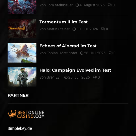
von
Tom Steinbauer
4. August 2026
0
Tormentum II im Test
von
Martin Steiner
30. Juli 2026
0
Echoes of Aincrad im Test
von
Tobias Hörstlhofer
28. Juli 2026
0
Halo: Campaign Evolved im Test
von
Sven Evil
25. Juli 2026
0
PARTNER
Simplekey.de