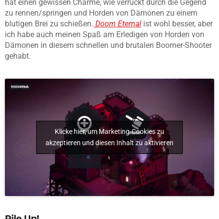
hat einen gewissen Charme, wie verrückt durch die Gegend
zu rennen/springen und Horden von Dämonen zu einem
blutigen Brei zu schießen.
Doom Eternal
ist wohl besser, aber
ich habe auch meinen Spaß am Erledigen von Horden von
Dämonen in diesem schnellen und brutalen Boomer-Shooter
gehabt.
Klicke hier, um Marketing-Cookies zu
akzeptieren und diesen Inhalt zu aktivieren
Pile Up!