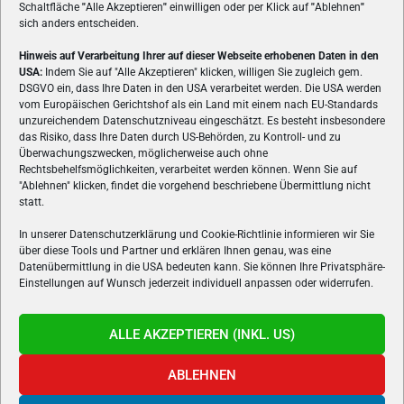
Schaltfläche
"
Alle Akzeptieren
"
einwilligen oder per Klick auf
"
Ablehnen
"
sich anders entscheiden.
Hinweis auf Verarbeitung Ihrer auf dieser Webseite erhobenen Daten in den
USA:
Indem Sie auf "Alle Akzeptieren" klicken, willigen Sie zugleich gem.
ÜBER UNS
DSGVO ein, dass Ihre Daten in den USA verarbeitet werden. Die USA werden
vom Europäischen Gerichtshof als ein Land mit einem nach EU-Standards
VON GAMERN, FÜR GAMER! Gamers.at ist das älteste Online-
unzureichendem Datenschutzniveau eingeschätzt. Es besteht insbesondere
Spielemagazin Österreichs und bringt täglich aktuelle News,
das Risiko, dass Ihre Daten durch US-Behörden, zu Kontroll- und zu
Reviews und Videos zu PC- und Konsolenspielen, Gaming-
Überwachungszwecken, möglicherweise auch ohne
Hardware und aus der Welt des e-Sport's.
Rechtsbehelfsmöglichkeiten, verarbeitet werden können. Wenn Sie auf
"Ablehnen" klicken, findet die vorgehend beschriebene Übermittlung nicht
Schreib uns:
redaktion@gamers.at
statt.
In unserer Datenschutzerklärung und Cookie-Richtlinie informieren wir Sie
über diese Tools und Partner und erklären Ihnen genau, was eine
FOLGE UNS
Datenübermittlung in die USA bedeuten kann. Sie können Ihre Privatsphäre-
Einstellungen auf Wunsch jederzeit individuell anpassen oder widerrufen.
ALLE AKZEPTIEREN (INKL. US)
ABLEHNEN