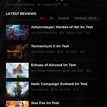
von
Hannes Linsbauer
5. August 2026
0
LATEST REVIEWS
Alle
PC
Konsole
Hardware
MEHR
Jotunnslayer: Hordes of Hel im Test
von
Tom Steinbauer
4. August 2026
0
Tormentum II im Test
von
Martin Steiner
30. Juli 2026
0
Echoes of Aincrad im Test
von
Tobias Hörstlhofer
28. Juli 2026
0
Halo: Campaign Evolved im Test
von
Sven Evil
25. Juli 2026
0
Star Fox im Test