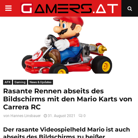
PRIMARY
MENU
AFK
Gaming
News & Updates
Rasante Rennen abseits des
Bildschirms mit den Mario Karts von
Carrera RC
von
Hannes Linsbauer
31. August 2021
0
Der rasante Videospielheld Mario ist auch
abseits des Bildschirms zu heißer