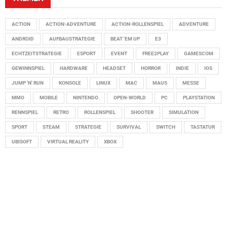
ACTION
ACTION-ADVENTURE
ACTION-ROLLENSPIEL
ADVENTURE
ANDROID
AUFBAUSTRATEGIE
BEAT 'EM UP
E3
ECHTZEITSTRATEGIE
ESPORT
EVENT
FREE2PLAY
GAMESCOM
GEWINNSPIEL
HARDWARE
HEADSET
HORROR
INDIE
IOS
JUMP 'N' RUN
KONSOLE
LINUX
MAC
MAUS
MESSE
MMO
MOBILE
NINTENDO
OPEN-WORLD
PC
PLAYSTATION
RENNSPIEL
RETRO
ROLLENSPIEL
SHOOTER
SIMULATION
SPORT
STEAM
STRATEGIE
SURVIVAL
SWITCH
TASTATUR
UBISOFT
VIRTUAL REALITY
XBOX