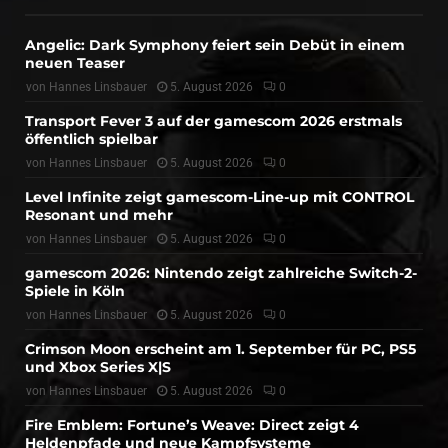
Angelic: Dark Symphony feiert sein Debüt in einem
neuen Teaser
von
Hannes Linsbauer
5. August 2026
0
Transport Fever 3 auf der gamescom 2026 erstmals
öffentlich spielbar
von
Hannes Linsbauer
5. August 2026
0
Level Infinite zeigt gamescom-Line-up mit CONTROL
Resonant und mehr
von
Hannes Linsbauer
5. August 2026
0
gamescom 2026: Nintendo zeigt zahlreiche Switch-2-
Spiele in Köln
von
Hannes Linsbauer
5. August 2026
0
Crimson Moon erscheint am 1. September für PC, PS5
und Xbox Series X|S
von
Hannes Linsbauer
5. August 2026
0
Fire Emblem: Fortune’s Weave: Direct zeigt 4
Heldenpfade und neue Kampfsysteme