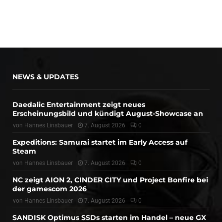
NEWS & UPDATES
Daedalic Entertainment zeigt neues
Erscheinungsbild und kündigt August-Showcase an
von
Hannes Linsbauer
7. August 2026
0
Expeditions: Samurai startet im Early Access auf
Steam
von
Hannes Linsbauer
7. August 2026
0
NC zeigt AION 2, CINDER CITY und Project Bonfire bei
der gamescom 2026
von
Hannes Linsbauer
7. August 2026
0
SANDISK Optimus SSDs starten im Handel – neue GX