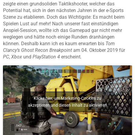
zeigte einen grundsoliden Taktikshooter, welcher das
Potential hat, sich in den nächsten Jahren in der e-Sports
Szene zu etablieren. Doch das Wichtigste: Es macht beim
Spielen Lust auf mehr! Nach unserer fast einstündigen
Anspiel-Session, wollte ich das Gamepad gar nicht mehr
weglegen und hätte noch einige Runden dranhängen
können. Deshalb kann ich es kaum erwarten bis
Tom
Clancy’s Ghost Recon Breakpoint
am 04. Oktober 2019 für
PC
,
Xbox
und
PlayStation 4
erscheint
.
Klicke hier, um Marketing-Cookies zu
akzeptieren und diesen Inhalt zu aktivieren