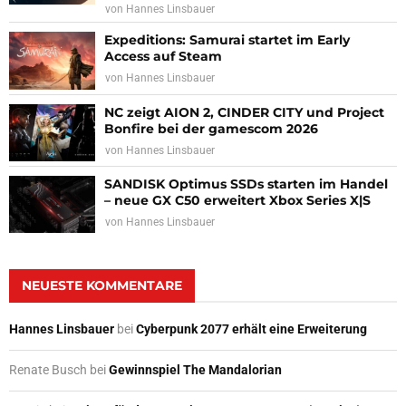
von
Hannes Linsbauer
Expeditions: Samurai startet im Early
Access auf Steam
von
Hannes Linsbauer
NC zeigt AION 2, CINDER CITY und Project
Bonfire bei der gamescom 2026
von
Hannes Linsbauer
SANDISK Optimus SSDs starten im Handel
– neue GX C50 erweitert Xbox Series X|S
von
Hannes Linsbauer
NEUESTE KOMMENTARE
Hannes Linsbauer
bei
Cyberpunk 2077 erhält eine Erweiterung
Renate Busch
bei
Gewinnspiel The Mandalorian