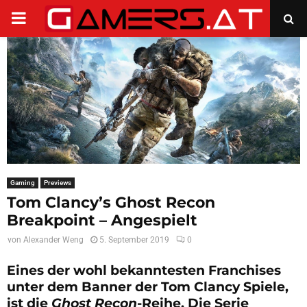
PRIMARY
MENU
Gaming
Previews
Tom Clancy’s Ghost Recon
Breakpoint – Angespielt
von
Alexander Weng
5. September 2019
0
Eines der wohl bekanntesten Franchises
unter dem Banner der Tom Clancy Spiele,
ist die
Ghost Recon
-Reihe. Die Serie