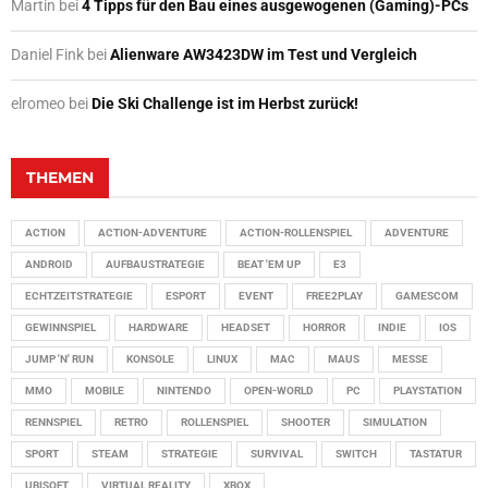
Martin
bei
4 Tipps für den Bau eines ausgewogenen (Gaming)-PCs
Daniel Fink
bei
Alienware AW3423DW im Test und Vergleich
elromeo
bei
Die Ski Challenge ist im Herbst zurück!
THEMEN
ACTION
ACTION-ADVENTURE
ACTION-ROLLENSPIEL
ADVENTURE
ANDROID
AUFBAUSTRATEGIE
BEAT 'EM UP
E3
ECHTZEITSTRATEGIE
ESPORT
EVENT
FREE2PLAY
GAMESCOM
GEWINNSPIEL
HARDWARE
HEADSET
HORROR
INDIE
IOS
JUMP 'N' RUN
KONSOLE
LINUX
MAC
MAUS
MESSE
MMO
MOBILE
NINTENDO
OPEN-WORLD
PC
PLAYSTATION
RENNSPIEL
RETRO
ROLLENSPIEL
SHOOTER
SIMULATION
SPORT
STEAM
STRATEGIE
SURVIVAL
SWITCH
TASTATUR
UBISOFT
VIRTUAL REALITY
XBOX