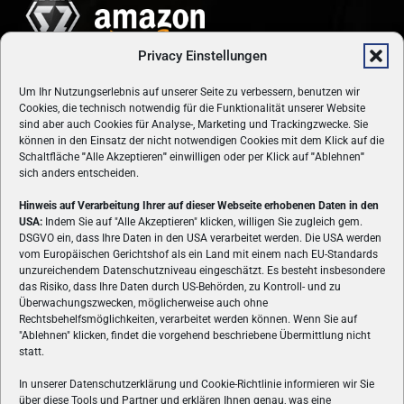
Privacy Einstellungen
Um Ihr Nutzungserlebnis auf unserer Seite zu verbessern, benutzen wir
Cookies, die technisch notwendig für die Funktionalität unserer Website
sind aber auch Cookies für Analyse-, Marketing und Trackingzwecke. Sie
können in den Einsatz der nicht notwendigen Cookies mit dem Klick auf die
Schaltfläche
"
Alle Akzeptieren
"
einwilligen oder per Klick auf
"
Ablehnen
"
sich anders entscheiden.
Hinweis auf Verarbeitung Ihrer auf dieser Webseite erhobenen Daten in den
USA:
Indem Sie auf "Alle Akzeptieren" klicken, willigen Sie zugleich gem.
ÜBER UNS
DSGVO ein, dass Ihre Daten in den USA verarbeitet werden. Die USA werden
vom Europäischen Gerichtshof als ein Land mit einem nach EU-Standards
VON GAMERN, FÜR GAMER! Gamers.at ist das älteste Online-
unzureichendem Datenschutzniveau eingeschätzt. Es besteht insbesondere
Spielemagazin Österreichs und bringt täglich aktuelle News,
das Risiko, dass Ihre Daten durch US-Behörden, zu Kontroll- und zu
Reviews und Videos zu PC- und Konsolenspielen, Gaming-
Überwachungszwecken, möglicherweise auch ohne
Hardware und aus der Welt des e-Sport's.
Rechtsbehelfsmöglichkeiten, verarbeitet werden können. Wenn Sie auf
"Ablehnen" klicken, findet die vorgehend beschriebene Übermittlung nicht
Schreib uns:
redaktion@gamers.at
statt.
In unserer Datenschutzerklärung und Cookie-Richtlinie informieren wir Sie
über diese Tools und Partner und erklären Ihnen genau, was eine