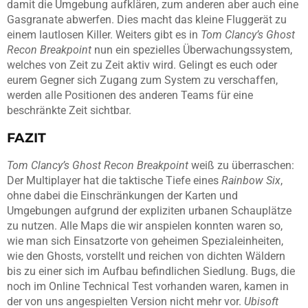
damit die Umgebung aufklären, zum anderen aber auch eine
Gasgranate abwerfen. Dies macht das kleine Fluggerät zu
einem lautlosen Killer. Weiters gibt es in
Tom Clancy’s Ghost
Recon Breakpoint
nun ein spezielles Überwachungssystem,
welches von Zeit zu Zeit aktiv wird. Gelingt es euch oder
eurem Gegner sich Zugang zum System zu verschaffen,
werden alle Positionen des anderen Teams für eine
beschränkte Zeit sichtbar.
FAZIT
Tom Clancy’s Ghost Recon Breakpoint
weiß zu überraschen:
Der Multiplayer hat die taktische Tiefe eines
Rainbow Six
,
ohne dabei die Einschränkungen der Karten und
Umgebungen aufgrund der expliziten urbanen Schauplätze
zu nutzen. Alle Maps die wir anspielen konnten waren so,
wie man sich Einsatzorte von geheimen Spezialeinheiten,
wie den Ghosts, vorstellt und reichen von dichten Wäldern
bis zu einer sich im Aufbau befindlichen Siedlung. Bugs, die
noch im Online Technical Test vorhanden waren, kamen in
der von uns angespielten Version nicht mehr vor.
Ubisoft