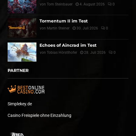
von
Tom Steinbauer
4. August 2026
0
Tormentum II im Test
von
Martin Steiner
30. Juli 2026
0
Echoes of Aincrad im Test
von
Tobias Hörstlhofer
28. Juli 2026
0
PARTNER
Simplekey.de
Casino Freispiele ohne Einzahlung