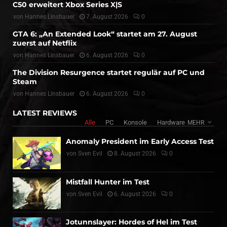
C50 erweitert Xbox Series X|S
von
Hannes Linsbauer
7. August 2026
0
GTA 6: „An Extended Look“ startet am 27. August
zuerst auf Netflix
von
Hannes Linsbauer
6. August 2026
0
The Division Resurgence startet regulär auf PC und
Steam
von
Hannes Linsbauer
6. August 2026
0
LATEST REVIEWS
Alle
PC
Konsole
Hardware
MEHR
Anomaly President im Early Access Test
von
Sven Evil
8. August 2026
0
Mistfall Hunter im Test
von
Sven Evil
6. August 2026
0
Jotunnslayer: Hordes of Hel im Test